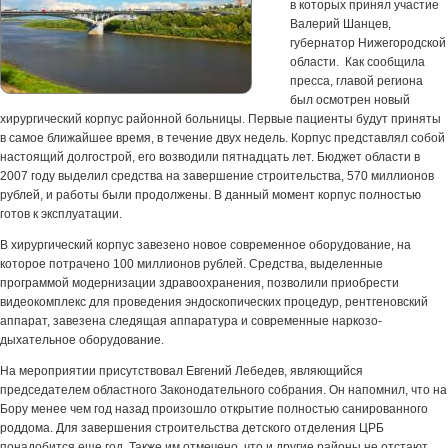
в которых принял участие
Валерий Шанцев,
губернатор Нижегородской
области. Как сообщила
пресса, главой региона
был осмотрен новый
хирургический корпус районной больницы. Первые пациенты будут приняты
в самое ближайшее время, в течение двух недель. Корпус представлял собой
настоящий долгострой, его возводили пятнадцать лет. Бюджет области в
2007 году выделил средства на завершение строительства, 570 миллионов
рублей, и работы были продолжены. В данный момент корпус полностью
готов к эксплуатации.
В хирургический корпус завезено новое современное оборудование, на
которое потрачено 100 миллионов рублей. Средства, выделенные
программой модернизации здравоохранения, позволили приобрести
видеокомплекс для проведения эндоскопических процедур, рентгеновский
аппарат, завезена следящая аппаратура и современные наркозо-
дыхательное оборудование.
На мероприятии присутствовал Евгений Лебедев, являющийся
председателем областного Законодательного собрания. Он напомнил, что на
Бору менее чем год назад произошло открытие полностью санированного
роддома. Для завершения строительства детского отделения ЦРБ
понадобится еще год. Также им отмечено, что и другие районы не отстают,