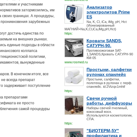
детелями и участниками
Анализатор
 нормативов затормозились, им
электролитов Prime
 своих границах. А процедуры,
ES
т проникновения зарубежных
Na, K, Cl, iCa, iMg, pH, Hct
(Ионизированный
МАГНИЙ+Na,K,Cl,iCa,iMg,pH,Hct)
огут достичь единства по
https:
ваемым на внешних рынках.
Кровати SANDS,
ись единые подходы в области
САТУРН-90.
финансового коллапса
Противоожоговая SAT-
1,SANDS,Кровать САТУРН-90
текционистской политики,
КМ-05
дикаментов, вынужденные
www.rosmed.ru
Простыни, салфетки
ров. В конечном итоге, все
рулонах спанлейс
Простыни, салфетки,
 не всегда препарат
полотенца в рулонах с перф.
то задерживает поступление
спанлейс. id:2Vtzqx1mhtf
https:
ка препаратами
Свечи ручной
работы, диффузоры
сификата ее просто
Наборы свечей пчелиный,
 облегчения самой процедуры
кокосовый воск.
Используются косметологии,
СПА.
https:
"БИОТЕРМ-5У"
профилактика и