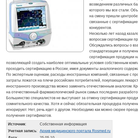
возведением различных ба
которого мы все стали. О
на смену пришли центробеж
связанные с сертификацие
конкурентов.
Несколько лет назад казал
вопросам сертификации пр
Обсуждались вопросы о вз
стандартизации и получен
сертификация продукции на
позволяющей создать наиболее оптимальные условия собственным компа
проходить сертификацию в России, имея документы аналогичного содерж
По экспертным оценкам, расходы иностранных компаний, связанные с пр
затраты ложатся на плечи российских потребителей, покупающих лекарст
иностранного производства можно заменить отечественным аналогом. Кр
на отечественный фармакологический рынок самых последних разработо
Большинство специалистов не выступают за отмену сертификации проду
сомнительного качества. Хотя и сейчас обязательная процедура получе
игнорируют. Нет, речь идет о другом. Необходимо как можно скорее пре
получения сертификатов.
Источник
:
Собственная информация
Учетная запись
:
Архив медицинского портала Rosmed.ru
Дата
:
25.05.10