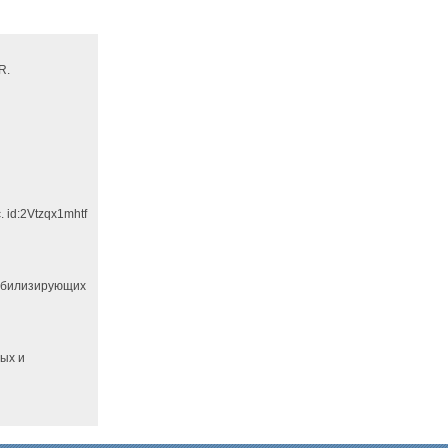
R.
 id:2Vtzqx1mhtf
абилизирующих
ных и