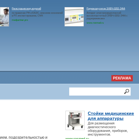
Регистрация мед.изделий
Радиокоагулятор ЭХВЧ-0202-ЭФА
по правилам РФ и ЕАЭС, внесение изменений
Аппарат электрохирургический
в РУ, инспектирование, СМК
высокочастотный ЭХВЧ-0202-ЭФА с
радиорежимами
medpartner.pro
www.rosmed.ru
РЕКЛАМА
Стойки медицинские
для аппаратуры
Для размещения
диагностического
оборудования, приборов,
инструментов.
ием, подозрительностью и
www.rosmed.ru