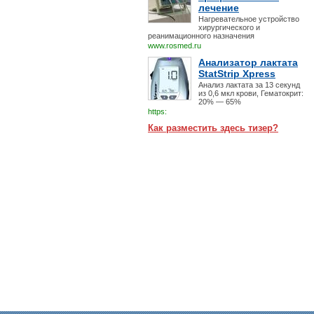
лечение
Нагревательное устройство
хирургического и
реанимационного назначения
www.rosmed.ru
Анализатор лактата
StatStrip Xpress
Анализ лактата за 13 секунд
из 0,6 мкл крови, Гематокрит:
20% — 65%
https:
Как разместить здесь тизер?