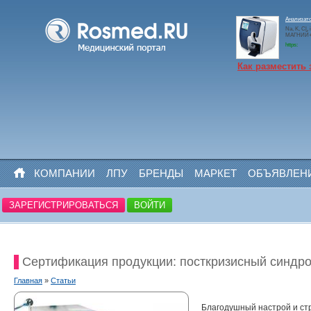
Анализато
Na, K, Cl,
МАГНИЙ+N
https:
Как разместить 
КОМПАНИИ
ЛПУ
БРЕНДЫ
МАРКЕТ
ОБЪЯВЛЕН
ЗАРЕГИСТРИРОВАТЬСЯ
ВОЙТИ
Сертификация продукции: посткризисный синдр
Главная
»
Статьи
Благодушный настрой и ст