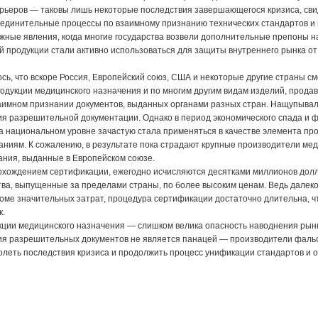
рьеров — таковы лишь некоторые последствия завершающегося кризиса, сви
бъединительные процессы по взаимному признанию технических стандартов и
ные явления, когда многие государства возвели дополнительные препоны на
й продукции стали активно использоваться для защиты внутреннего рынка о
ось, что вскоре Россия, Европейский союз, США и некоторые другие страны см
одукции медицинского назначения и по многим другим видам изделий, прода
аимном признании документов, выданных органами разных стран. Нащупывал
ия разрешительной документации. Однако в период экономического спада и 
 национальном уровне зачастую стала применяться в качестве элемента про
ниям. К сожалению, в результате пока страдают крупные производители ме
ания, выданные в Европейском союзе.
охождением сертификации, ежегодно исчисляются десятками миллионов долла
ва, выпущенные за пределами страны, по более высоким ценам. Ведь далеко
оме значительных затрат, процедура сертификации достаточно длительна, ч
к.
кции медицинского назначения — слишком велика опасность наводнения рын
ния разрешительных документов не является панацей — производители фаль
одолеть последствия кризиса и продолжить процесс унификации стандартов и