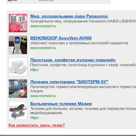
Мед. холодильники,лари Panasonic
Холодильное мед. оборудование Panasonic,HAIER,LIEBHER
www.rosmed.ru
ВЕНОВИЗОР AccuVein AV400
облегчает поиск вен у проблемных категорий пациентов
www.rosmed.ru
Простыни, салфетки рулонах спанлейс
Простыни, салфетки, полотенца в рулонах с перф. спанлейс.
https:
Лечение гипотермии "БИОТЕРМ-5У"
Производство термостабилизирующих матрасов и термост
пледов
www.rosmed.ru
Больничные тележки Медин
Тележки для больниц: каталки, тележки для перевозки боль
медоборудования.
https:
Как разместить здесь тизер?