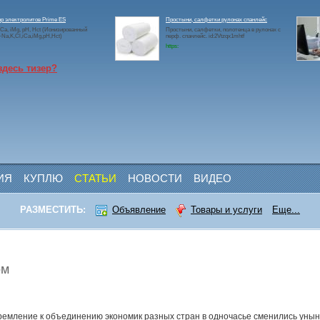
р электролитов Prime ES
Простыни, салфетки рулонах спанлейс
 iCa, iMg, pH, Hct (Ионизированный
Простыни, салфетки, полотенца в рулонах с
a,K,Cl,iCa,iMg,pH,Hct)
перф. спанлейс. id:2Vtzqx1mhtf
https:
здесь тизер?
ИЯ
КУПЛЮ
СТАТЬИ
НОВОСТИ
ВИДЕО
РАЗМЕСТИТЬ:
Объявление
Товары и услуги
Еще...
ом
ремление к объединению экономик разных стран в одночасье сменились унын