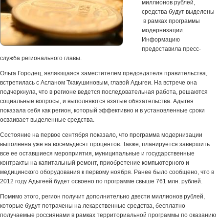
миллионов рублей,
средства будут выделены
в рамках программы
модернизации.
Информацию
предоставила пресс-
служба регионального главы.
Ольга Городец, являющаяся заместителем председателя правительства,
встретилась с Асланом Тхакушиновым, главой Адыгеи. На встрече она
подчеркнула, что в регионе ведется последовательная работа, решаются
социальные вопросы, и выполняются взятые обязательства. Адыгея
показала себя как регион, который эффективно и в установленные сроки
осваивает выделенные средства.
Состояние на первое сентября показало, что программа модернизации
выполнена уже на восемьдесят процентов. Также, планируется завершить
все ее оставшиеся мероприятия, муниципальные и государственные
контракты на капитальный ремонт, приобретение компьютерного и
медицинского оборудования к первому ноября. Ранее было сообщено, что в
2012 году Адыгеей будет освоено по программе свыше 761 млн. рублей.
Помимо этого, регион получит дополнительно двести миллионов рублей,
которые будут потрачены на лекарственные средства, бесплатно
получаемые россиянами в рамках территориальной программы по оказанию