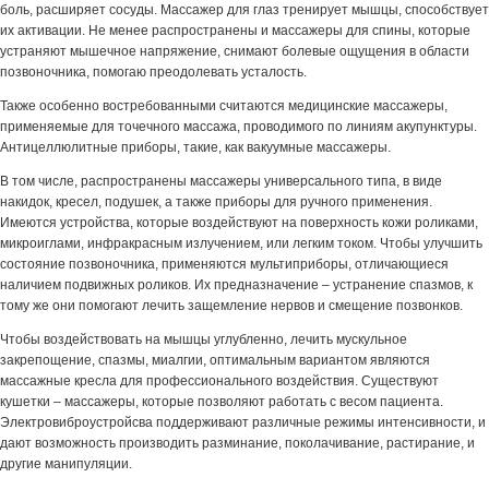
боль, расширяет сосуды. Массажер для глаз тренирует мышцы, способствует
их активации. Не менее распространены и массажеры для спины, которые
устраняют мышечное напряжение, снимают болевые ощущения в области
позвоночника, помогаю преодолевать усталость.
Также особенно востребованными считаются медицинские массажеры,
применяемые для точечного массажа, проводимого по линиям акупунктуры.
Антицеллюлитные приборы, такие, как вакуумные массажеры.
В том числе, распространены массажеры универсального типа, в виде
накидок, кресел, подушек, а также приборы для ручного применения.
Имеются устройства, которые воздействуют на поверхность кожи роликами,
микроиглами, инфракрасным излучением, или легким током. Чтобы улучшить
состояние позвоночника, применяются мультиприборы, отличающиеся
наличием подвижных роликов. Их предназначение – устранение спазмов, к
тому же они помогают лечить защемление нервов и смещение позвонков.
Чтобы воздействовать на мышцы углубленно, лечить мускульное
закрепощение, спазмы, миалгии, оптимальным вариантом являются
массажные кресла для профессионального воздействия. Существуют
кушетки – массажеры, которые позволяют работать с весом пациента.
Электровиброустройсва поддерживают различные режимы интенсивности, и
дают возможность производить разминание, поколачивание, растирание, и
другие манипуляции.