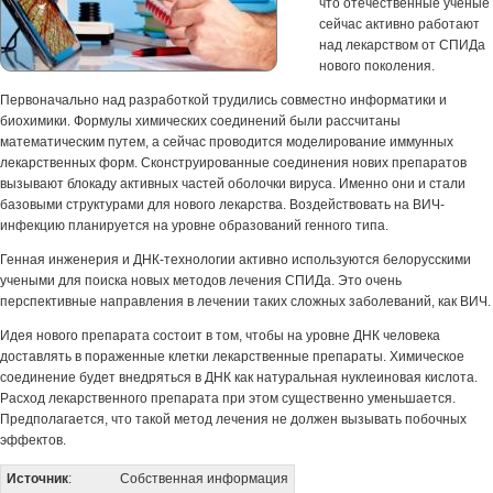
что отечественные ученые
сейчас активно работают
над лекарством от СПИДа
нового поколения.
Первоначально над разработкой трудились совместно информатики и
биохимики. Формулы химических соединений были рассчитаны
математическим путем, а сейчас проводится моделирование иммунных
лекарственных форм. Сконструированные соединения нових препаратов
вызывают блокаду активных частей оболочки вируса. Именно они и стали
базовыми структурами для нового лекарства. Воздействовать на ВИЧ-
инфекцию планируется на уровне образований генного типа.
Генная инженерия и ДНК-технологии активно используются белорусскими
учеными для поиска новых методов лечения СПИДа. Это очень
перспективные направления в лечении таких сложных заболеваний, как ВИЧ.
Идея нового препарата состоит в том, чтобы на уровне ДНК человека
доставлять в пораженные клетки лекарственные препараты. Химическое
соединение будет внедряться в ДНК как натуральная нуклеиновая кислота.
Расход лекарственного препарата при этом существенно уменьшается.
Предполагается, что такой метод лечения не должен вызывать побочных
эффектов.
Источник
:
Собственная информация