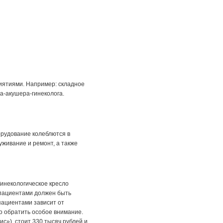
риятиями. Например: складное
ча-акушера-гинеколога.
борудование колеблются в
уживание и ремонт, а также
инекологическое кресло
 пациентами должен быть
пациентами зависит от
до обратить особое внимание.
с»), стоит 330 тысяч рублей и