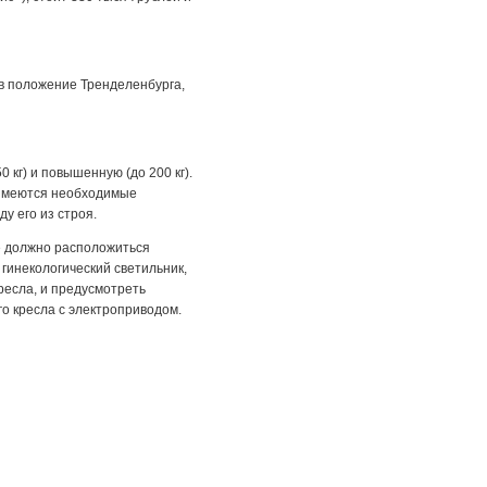
 в положение Тренделенбурга,
 кг) и повышенную (до 200 кг).
х имеются необходимые
у его из строя.
е должно расположиться
 гинекологический светильник,
ресла, и предусмотреть
го кресла с электроприводом.