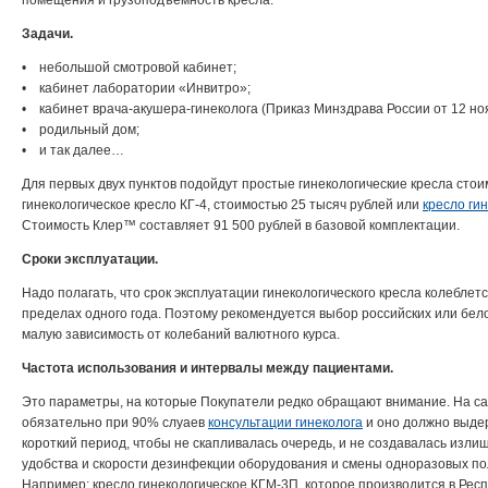
помещения и грузоподъемность кресла.
Задачи.
• небольшой смотровой кабинет;
• кабинет лаборатории «Инвитро»;
• кабинет врача-акушера-гинеколога (Приказ Минздрава России от 12 но
• родильный дом;
• и так далее…
Для первых двух пунктов подойдут простые гинекологические кресла сто
гинекологическое кресло КГ-4, стоимостью 25 тысяч рублей или
кресло ги
Стоимость Клер™ составляет 91 500 рублей в базовой комплектации.
Сроки эксплуатации.
Надо полагать, что срок эксплуатации гинекологического кресла колеблет
пределах одного года. Поэтому рекомендуется выбор российских или бел
малую зависимость от колебаний валютного курса.
Частота использования и интервалы между пациентами.
Это параметры, на которые Покупатели редко обращают внимание. На са
обязательно при 90% слуаев
консультации гинеколога
и оно должно выде
короткий период, чтобы не скапливалась очередь, и не создавалась изли
удобства и скорости дезинфекции оборудования и смены одноразовых поло
Например: кресло гинекологическое КГМ-3П, которое производится в Рес