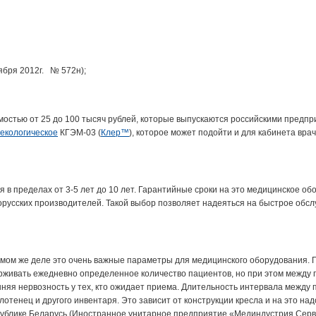
ября 2012г. № 572н);
имостью от 25 до 100 тысяч рублей, которые выпускаются российскими предп
некологическое
КГЭМ-03 (
Клер™
), которое может подойти и для кабинета вра
ся в пределах от 3-5 лет до 10 лет. Гарантийные сроки на это медицинское о
орусских производителей. Такой выбор позволяет надеяться на быстрое обсл
мом же деле это очень важные параметры для медицинского оборудования. Г
рживать ежедневно определенное количество пациентов, но при этом между
шняя нервозность у тех, кто ожидает приема. Длительность интервала между 
тенец и другого инвентаря. Это зависит от конструкции кресла и на это на
публике Беларусь (Иностранное унитарное предприятие «Мединдустрия Серви