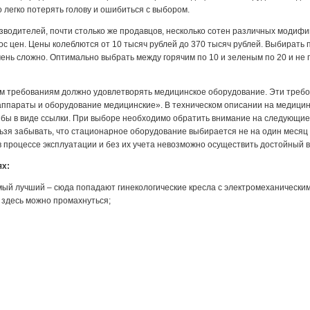
легко потерять голову и ошибиться с выбором.
водителей, почти столько же продавцов, несколько сотен различных модифи
с цен. Цены колеблются от 10 тысяч рублей до 370 тысяч рублей. Выбирать
ень сложно. Оптимально выбрать между горячим по 10 и зеленым по 20 и не 
им требованиям должно удовлетворять медицинское оборудование. Эти треб
аппараты и оборудование медицинские». В техническом описании на медици
 бы в виде ссылки. При выборе необходимо обратить внимание на следующи
зя забывать, что стационарное оборудование выбирается не на один месяц и
процессе эксплуатации и без их учета невозможно осуществить достойный 
ях:
мый лучший – сюда попадают гинекологические кресла с электромеханическим
 здесь можно промахнуться;