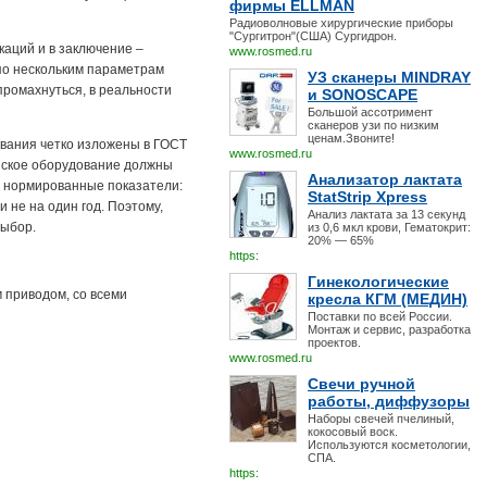
фирмы ELLMAN
Радиоволновые хирургические приборы
"Сургитрон"(США) Сургидрон.
каций и в заключение –
www.rosmed.ru
 по нескольким параметрам
УЗ сканеры MINDRAY
промахнуться, в реальности
и SONOSCAPE
Большой ассотримент
сканеров узи по низким
ценам.Звоните!
ования четко изложены в ГОСТ
www.rosmed.ru
нское оборудование должны
Анализатор лактата
е нормированные показатели:
StatStrip Xpress
 не на один год. Поэтому,
Анализ лактата за 13 секунд
выбор.
из 0,6 мкл крови, Гематокрит:
20% — 65%
https:
Гинекологические
 приводом, со всеми
кресла КГМ (МЕДИН)
Поставки по всей России.
Монтаж и сервис, разработка
проектов.
www.rosmed.ru
Свечи ручной
работы, диффузоры
Наборы свечей пчелиный,
кокосовый воск.
Используются косметологии,
СПА.
https: