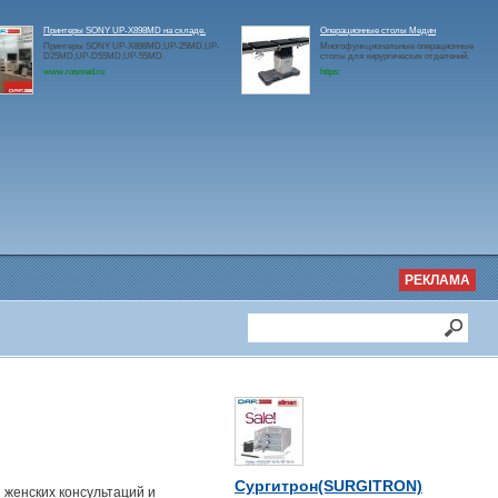
Принтеры SONY UP-X898MD на складе.
Операционные столы Медин
Принтеры SONY UP-X898MD,UP-25MD,UP-
Многофункциональные операционные
D25MD,UP-D55MD,UP-55MD.
столы для хирургических отделений.
www.rosmed.ru
https:
РЕКЛАМА
Сургитрон(SURGITRON)
 женских консультаций и