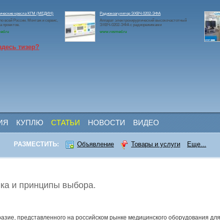
гические кресла КГМ (МЕДИН)
Радиокоагулятор ЭХВЧ-0202-ЭФА
по всей России. Монтаж и сервис,
Аппарат электрохирургический высокочастотный
а проектов.
ЭХВЧ-0202-ЭФА с радиорежимами
ed.ru
www.rosmed.ru
здесь тизер?
ИЯ
КУПЛЮ
СТАТЬИ
НОВОСТИ
ВИДЕО
РАЗМЕСТИТЬ:
Объявление
Товары и услуги
Еще...
нка и принципы выбора.
азие, представленного на российском рынке медицинского оборудования для