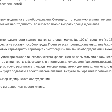
х особенностей.
производить на этом оборудовании. Очевидно, что, если нужны манипуляции
этом нет необходимости, то и кресло можно выбрать проще и дешевле.
оподъемности делятся на три категории: малую (до 100 кг), среднюю (до 150
кресла не составит особого труда. Почти во всех производственных линейка
овых характеристик приводит к быстрому изнашиванию оборудования и выход
чтен при выборе гинекологического кресла. Нельзя забывать, что в кабинет
ер и принтер, шкаф, столик для инструмента, кольпоскоп (видеокольпоскоп),
имо точно рассчитать площадь, которая выделяется для гинекологического к
к будет подаваться электрическое питание, в случае выбора гинекологическо
выбор медицинского оборудования.
о выгоднее, чем просто купить.