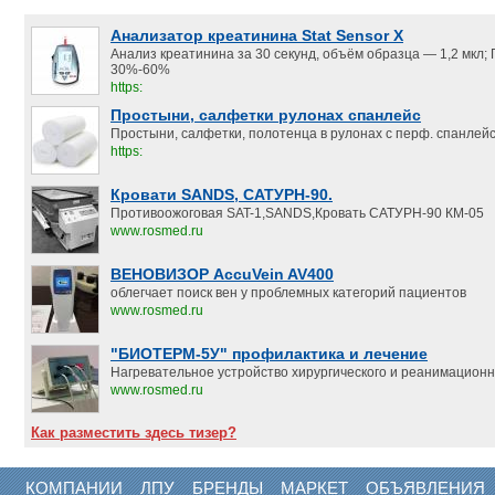
Анализатор креатинина Stat Sensor X
Анализ креатинина за 30 секунд, объём образца — 1,2 мкл;
30%-60%
https:
Простыни, салфетки рулонах спанлейс
Простыни, салфетки, полотенца в рулонах с перф. спанлейс.
https:
Кровати SANDS, САТУРН-90.
Противоожоговая SAT-1,SANDS,Кровать САТУРН-90 КМ-05
www.rosmed.ru
ВЕНОВИЗОР AccuVein AV400
облегчает поиск вен у проблемных категорий пациентов
www.rosmed.ru
"БИОТЕРМ-5У" профилактика и лечение
Нагревательное устройство хирургического и реанимацион
www.rosmed.ru
Как разместить здесь тизер?
КОМПАНИИ
ЛПУ
БРЕНДЫ
МАРКЕТ
ОБЪЯВЛЕНИЯ