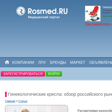
Гинеколо
Поставки 
разработк
www.rosm
Как разместить 
КОМПАНИИ
ЛПУ
БРЕНДЫ
МАРКЕТ
ОБЪЯВЛЕН
ЗАРЕГИСТРИРОВАТЬСЯ
ВОЙТИ
Гинекологические кресла: обзор российского ры
Главная
»
Статьи
Рассматривая разнообр