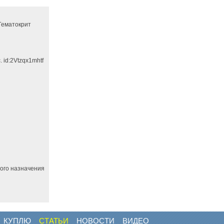
 Гематокрит
 id:2Vtzqx1mhtf
ного назначения
КУПЛЮ
СТАТЬИ
НОВОСТИ
ВИДЕО