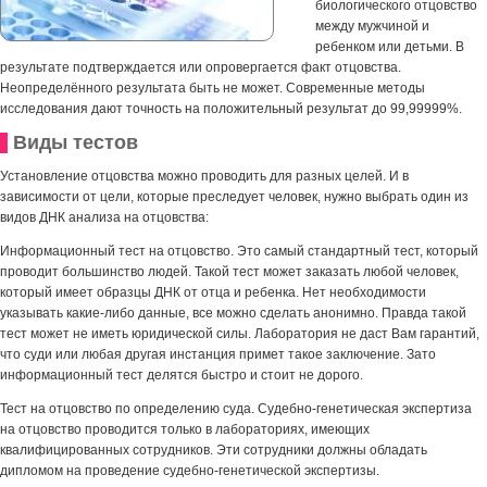
биологического отцовство
между мужчиной и
ребенком или детьми. В
результате подтверждается или опровергается факт отцовства.
Неопределённого результата быть не может. Современные методы
исследования дают точность на положительный результат до 99,99999%.
Виды тестов
Установление отцовства можно проводить для разных целей. И в
зависимости от цели, которые преследует человек, нужно выбрать один из
видов ДНК анализа на отцовства:
Информационный тест на отцовство. Это самый стандартный тест, который
проводит большинство людей. Такой тест может заказать любой человек,
который имеет образцы ДНК от отца и ребенка. Нет необходимости
указывать какие-либо данные, все можно сделать анонимно. Правда такой
тест может не иметь юридической силы. Лаборатория не даст Вам гарантий,
что суди или любая другая инстанция примет такое заключение. Зато
информационный тест делятся быстро и стоит не дорого.
Тест на отцовство по определению суда. Судебно-генетическая экспертиза
на отцовство проводится только в лабораториях, имеющих
квалифицированных сотрудников. Эти сотрудники должны обладать
дипломом на проведение судебно-генетической экспертизы.