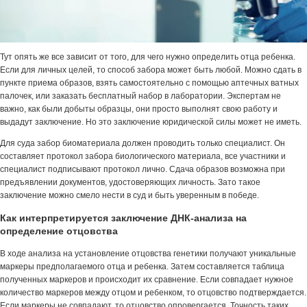
Тут опять же все зависит от того, для чего нужно определить отца ребенка.
Если для личных целей, то способ забора может быть любой. Можно сдать в
пункте приема образов, взять самостоятельно с помощью аптечных ватных
палочек, или заказать бесплатный набор в лаборатории. Экспертам не
важно, как были добыты образцы, они просто выполнят свою работу и
выдадут заключение. Но это заключение юридической силы может не иметь.
Для суда забор биоматериала должен проводить только специалист. Он
составляет протокол забора биологического материала, все участники и
специалист подписывают протокол лично. Сдача образов возможна при
предъявлении документов, удостоверяющих личность. Зато такое
заключение можно смело нести в суд и быть уверенным в победе.
Как интерпретируется заключение ДНК-анализа на
определение отцовства
В ходе анализа на установление отцовства генетики получают уникальные
маркеры предполагаемого отца и ребенка. Затем составляется таблица
полученных маркеров и происходит их сравнение. Если совпадает нужное
количество маркеров между отцом и ребенком, то отцовство подтверждается.
Если маркеры не совпадают, то отцовство опровергается. Точность таких