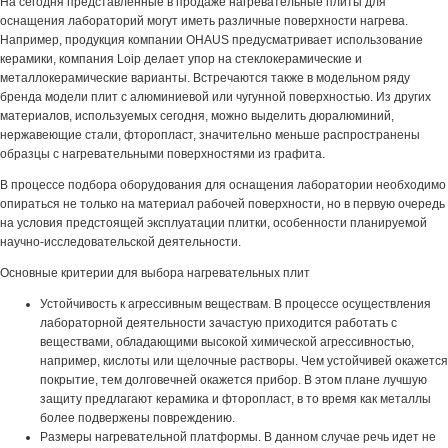
На сегодня представленные в продаже нагревательные плиты для
оснащения лабораторий могут иметь различные поверхности нагрева.
Например, продукция компании OHAUS предусматривает использование
керамики, компания Loip делает упор на стеклокерамические и
металлокерамические варианты. Встречаются также в модельном ряду
бренда модели плит с алюминиевой или чугунной поверхностью. Из других
материалов, используемых сегодня, можно выделить дюралюминий,
нержавеющие стали, фторопласт, значительно меньше распространены
образцы с нагревательными поверхностями из графита.
В процессе подбора оборудования для оснащения лаборатории необходимо
опираться не только на материал рабочей поверхности, но в первую очередь
на условия предстоящей эксплуатации плитки, особенности планируемой
научно-исследовательской деятельности.
Основные критерии для выбора нагревательных плит
Устойчивость к агрессивным веществам. В процессе осуществления
лабораторной деятельности зачастую приходится работать с
веществами, обладающими высокой химической агрессивностью,
например, кислоты или щелочные растворы. Чем устойчивей окажется
покрытие, тем долговечней окажется прибор. В этом плане лучшую
защиту предлагают керамика и фторопласт, в то время как металлы
более подвержены повреждению.
Размеры нагревательной платформы. В данном случае речь идет не