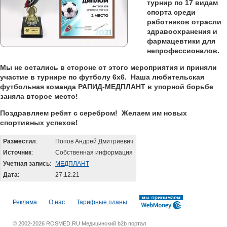
турнир по 17 видам
спорта среди
работников отрасли
здравоохранения и
фармацевтики для
непрофессионалов.
Мы не остались в стороне от этого мероприятия и приняли
участие в турнире по футболу 6х6. Наша любительская
футбольная команда РАПИД-МЕДПЛАНТ в упорной борьбе
заняла второе место!
Поздравляем ребят с серебром! Желаем им новых
спортивных успехов!
Разместил
:
Попов Андрей Дмитриевич
Источник
:
Собственная информация
Учетная запись
:
МЕДПЛАНТ
Дата
:
27.12.21
Реклама
О нас
Тарифные планы
© 2002-2026 ROSMED.RU Медицинский b2b портал