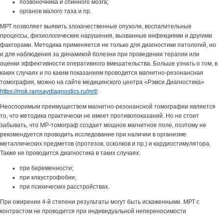
позвоночника и спинного мозга;
органов малого таза и пр.
МРТ позволяет выявить злокачественные опухоли, воспалительные
процессы, физиологические нарушения, вызванные инфекциями и другими
факторами. Методика применяется не только для диагностики патологий, но
и для наблюдения за динамикой болезни при проведении терапии или
оценки эффективности оперативного вмешательства. Больше узнать о том, в
каких случаях и по каким показаниям проводится магнитно-резонансная
томография, можно на сайте медицинского центра «Рэмси Диагностика»
https://msk.ramsaydiagnostics.ru/mrt/
.
Неоспоримым преимуществом магнитно-резонансной томографии является
то, что методика практически не имеет противопоказаний. Но не стоит
забывать, что МР-томограф создает мощное магнитное поле, поэтому не
рекомендуется проводить исследование при наличии в организме
металлических предметов (протезов, осколков и пр.) и кардиостимулятора.
Также не проводится диагностика в таких случаях:
при беременности;
при клаустрофобии;
при психических расстройствах.
При ожирении 4-й степени результаты могут быть искаженными. МРТ с
контрастом не проводится при индивидуальной непереносимости