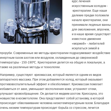
курс лечения
искусственным холодом -
криотерапии. Еще наши
далекие предки положили
начало криотерапии, они
принимали ледяные ванны
для омоложения, впрочем,
и в наше время существует
известное движение
«моржей» - любителей
искупаться зимой в
проруби. Современные же методы криотерапии подразумевают воздействие
инертным газом азотом или воздухом, охлажденным до сверхнизкой
температуры - 150-190ºС. Криотерапия делится на общую и локальную, а
также на различные методы и технологии.
Например, существуют криомассаж, который является одним из видов
аппаратного массажа. При этом добавляется холод, который оказывает
противовоспалительный эффект и обезболивает. Криомассаж помогает
избавиться от акне, уменьшает восполнения кожи, устраняет отеки,
улучшает кровообращение. Он делается жидким азотом. Криосауна, это
новшество в косметологии. Она представляет собой установку, в которой
происходит обволакивание человека низкотемпературным газом. Благодаря
очень низким температурам происходит борьба со стрессом, лечится