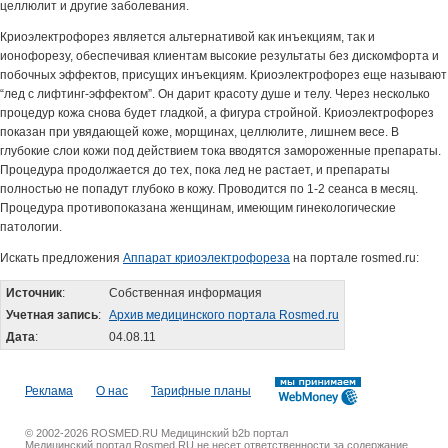
целлюлит и другие заболевания.
Криоэлектрофорез является альтернативой как инъекциям, так и
ионофорезу, обеспечивая клиентам высокие результаты без дискомфорта и
побочных эффектов, присущих инъекциям. Криоэлектрофорез еще называют
“лед с лифтинг-эффектом”. Он дарит красоту душе и телу. Через несколько
процедур кожа снова будет гладкой, а фигура стройной. Криоэлектрофорез
показан при увядающей коже, морщинах, целлюлите, лишнем весе. В
глубокие слои кожи под действием тока вводятся замороженные препараты.
Процедура продолжается до тех, пока лед не растает, и препараты
полностью не попадут глубоко в кожу. Проводится по 1-2 сеанса в месяц.
Процедура противопоказана женщинам, имеющим гинекологические
патологии.
Искать предложения
Аппарат криоэлектрофореза
на портале rosmed.ru:
Источник
:
Собственная информация
Учетная запись
:
Архив медицинского портала Rosmed.ru
Дата
:
04.08.11
Реклама
О нас
Тарифные планы
© 2002-2026 ROSMED.RU Медицинский b2b портал
Медицинский портал Rosmed.RU не несет ответственности за содержание