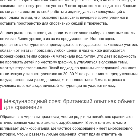
достигать 7. При этом сами занятия часто длятся не 45, а 40 или 50 минут, в
зависимости от внутреннего устава. В некоторых школах вводят «свободные
окна» для самостоятельной работы и индивидуальных консультаций с
преподавателями, что позволяет разгрузить вечернее время учеников и
оставить пространство для спортивных секций и творчества.
Анализ рынка показывает, что родители все чаще выбирают частные школы
не из-за обилия уроков, а из-за их продуманности. Именно здесь
проявляется конкурентное преимущество: в государственных школах учитель
обязан «отчитать» программу любой ценой, в частных же допускается
корректировка темпа освоения материала под группу. Это дает возможность
не прогонять детей по жесткому графику, а углубляться в сложные темы,
жертвуя второстепенными. Такой подход, по данным исследований, снижает
когнитивную усталость учеников на 20–30 % по сравнению с перегруженными
государственными учреждениями, хотя полностью избежать стресса в
условиях высокой академической конкуренции не удается никому.
Международный срез: британский опыт как объект
для сравнения
Обращаясь к мировым практикам, многие родители неизбежно сравнивают
отечественные частные школы с зарубежными. В этом контексте часто
всплывает Великобритания, где частное образование имеет многовековую
историю. Чтобы развеять любые сомнения, стоит прямо ответить на