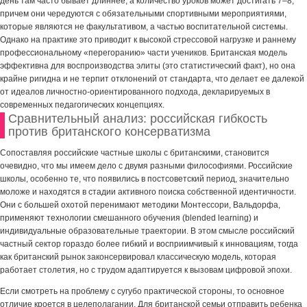
день там часто бывает длиннее, а количество уроков может достигать 7–8,
причем они чередуются с обязательными спортивными мероприятиями,
которые являются не факультативом, а частью воспитательной системы.
Однако на практике это приводит к высокой стрессовой нагрузке и раннему
профессиональному «перегоранию» части учеников. Британская модель
эффективна для воспроизводства элиты (это статистический факт), но она
крайне ригидна и не терпит отклонений от стандарта, что делает ее далекой
от идеалов личностно-ориентированного подхода, декларируемых в
современных педагогических концепциях.
Сравнительный анализ: российская гибкость
против британского консерватизма
Сопоставляя российские частные школы с британскими, становится
очевидно, что мы имеем дело с двумя разными философиями. Российские
школы, особенно те, что появились в постсоветский период, значительно
моложе и находятся в стадии активного поиска собственной идентичности.
Они с большей охотой перенимают методики Монтессори, Вальдорфа,
применяют технологии смешанного обучения (blended learning) и
индивидуальные образовательные траектории. В этом смысле российский
частный сектор гораздо более гибкий и восприимчивый к инновациям, тогда
как британский рынок законсервировал классическую модель, которая
работает столетия, но с трудом адаптируется к вызовам цифровой эпохи.
Если смотреть на проблему с сугубо практической стороны, то основное
отличие кроется в целеполагании. Для британской семьи отправить ребенка