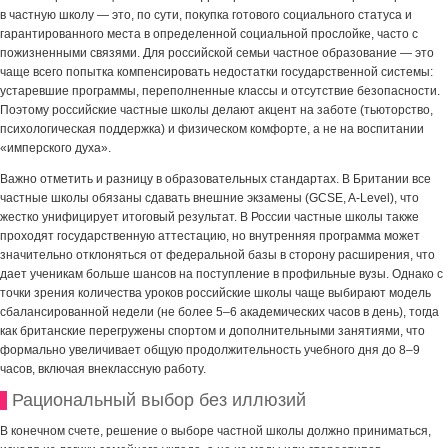
в частную школу — это, по сути, покупка готового социального статуса и
гарантированного места в определенной социальной прослойке, часто с
пожизненными связями. Для российской семьи частное образование — это
чаще всего попытка компенсировать недостатки государственной системы:
устаревшие программы, переполненные классы и отсутствие безопасности.
Поэтому российские частные школы делают акцент на заботе (тьюторство,
психологическая поддержка) и физическом комфорте, а не на воспитании
«имперского духа».
Важно отметить и разницу в образовательных стандартах. В Британии все
частные школы обязаны сдавать внешние экзамены (GCSE, A-Level), что
жестко унифицирует итоговый результат. В России частные школы также
проходят государственную аттестацию, но внутренняя программа может
значительно отклоняться от федеральной базы в сторону расширения, что
дает ученикам больше шансов на поступление в профильные вузы. Однако с
точки зрения количества уроков российские школы чаще выбирают модель
сбалансированной недели (не более 5–6 академических часов в день), тогда
как британские перегружены спортом и дополнительными занятиями, что
формально увеличивает общую продолжительность учебного дня до 8–9
часов, включая внеклассную работу.
Рациональный выбор без иллюзий
В конечном счете, решение о выборе частной школы должно приниматься,