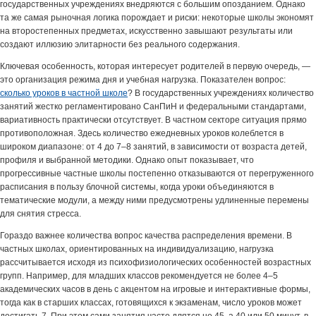
государственных учреждениях внедряются с большим опозданием. Однако
та же самая рыночная логика порождает и риски: некоторые школы экономят
на второстепенных предметах, искусственно завышают результаты или
создают иллюзию элитарности без реального содержания.
Ключевая особенность, которая интересует родителей в первую очередь, —
это организация режима дня и учебная нагрузка. Показателен вопрос:
сколько уроков в частной школе
? В государственных учреждениях количество
занятий жестко регламентировано СанПиН и федеральными стандартами,
вариативность практически отсутствует. В частном секторе ситуация прямо
противоположная. Здесь количество ежедневных уроков колеблется в
широком диапазоне: от 4 до 7–8 занятий, в зависимости от возраста детей,
профиля и выбранной методики. Однако опыт показывает, что
прогрессивные частные школы постепенно отказываются от перегруженного
расписания в пользу блочной системы, когда уроки объединяются в
тематические модули, а между ними предусмотрены удлиненные перемены
для снятия стресса.
Гораздо важнее количества вопрос качества распределения времени. В
частных школах, ориентированных на индивидуализацию, нагрузка
рассчитывается исходя из психофизиологических особенностей возрастных
групп. Например, для младших классов рекомендуется не более 4–5
академических часов в день с акцентом на игровые и интерактивные формы,
тогда как в старших классах, готовящихся к экзаменам, число уроков может