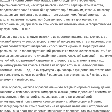
исходя из логики семейного уклада, а не из моды или стереотипов.
Британская система, несмотря на свой «золотой сертификат» качества,
представляет собой сложный и дорогостоящий механизм, который не всегда
подходит для ребенка с нестандартным мышлением. Российские частные
школы, напротив, предлагают больше пространства для маневра и
персонализации, при этом их стоимость значительно ниже, а географическая
доступность — выше.
Говоря о нагрузке, следует исходить из простого правила: сколько уроков в
частной школе — вопрос второстепенный по сравнению с тем, насколько эти
уроки соответствуют интересам и способностям ученика. Перегруженное
расписание не гарантирует знаний, равно как и малое количество занятий не
всегда свидетельствует о «легкой» программе. Ключевой критерий — наличие
четкой образовательной стратегии и готовность школы менять план под
динамику развития класса. Отвечая на вопрос есть ли в Великобритании
частные школы — да, но их структура и философия существенно отличаются
от того, к чему привык российский родитель: там это элитарный лифт, у нас —
альтернативный сервис.
Таким образом, частное образование — это всегда компромисс между ценой,
качеством, психологическим комфортом и амбициями. Идеальной системы не
существует, и британский консерватизм, равно как и российский
инновационный поиск, имеют свои сильные и слабые стороны. Именно
поэтому родителям стоит смотреть не на громкие названия и исторические
регалии, а на реальное содержание учебного процесса, отзывы выпускников