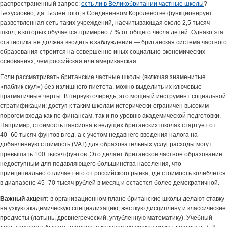
распространенный запрос:
есть ли в Великобритании частные школы
?
Безусловно, да. Более того, в Соединенном Королевстве функционирует
разветвленная сеть таких учреждений, насчитывающая около 2,5 тысяч
школ, в которых обучается примерно 7 % от общего числа детей. Однако эта
статистика не должна вводить в заблуждение — британская система частного
образования строится на совершенно иных социально-экономических
основаниях, чем российская или американская.
Если рассматривать британские частные школы (включая знаменитые
«паблик скул») без излишнего пиетета, можно выделить их ключевые
прагматичные черты. В первую очередь, это мощный инструмент социальной
стратификации: доступ к таким школам исторически ограничен высоким
порогом входа как по финансам, так и по уровню академической подготовки.
Например, стоимость пансиона в ведущих британских школах стартует от
40–60 тысяч фунтов в год, а с учетом недавнего введения налога на
добавленную стоимость (VAT) для образовательных услуг расходы могут
превышать 100 тысяч фунтов. Это делает британское частное образование
недоступным для подавляющего большинства населения, что
принципиально отличает его от российского рынка, где стоимость колеблется
в диапазоне 45–70 тысяч рублей в месяц и остается более демократичной.
Важный акцент:
в организационном плане британские школы делают ставку
на узкую академическую специализацию, жесткую дисциплину и классические
предметы (латынь, древнегреческий, углубленную математику). Учебный