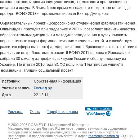
на комфортность проживания участников, возможности организации их
питания и досуга. В ближайшее время мы назовем конкретное место, где
пройдет ВСФО-2013» - прокомментировал Виктор Дмитриев.
Образовательный проект «Всероссийская студенческая фармацевтическая
Олимпиада» проходит при поддержке АРФП и позволяет оценить качество
образовательных дисциплин и методик преподавания в вузах, выявить
перспективные кадры фармацевтических специальностей и способствует
развитию сферы высшего фармацевтического образования в соответствии с
реальными потребностями отрасли. II ВСФО-2011 прошла в Ярославле и
собрала 30 команд из профильных вузов России и сборную команду из
Украины. По итогам 2010 года ВСФО получила "Платиновую унцию" в
номинации «Лучший социальный проект».
Источник
:
Собственная информация
Учетная запись
:
Росмед.ру
Дата
:
22.12.11
Реклама
О нас
Тарифные планы
© 2002-2026 ROSMED.RU Медицинский b2b портал
Медицинский портал Rosmed.RU не несет ответственности за содержание
информации оставленной рекламодателями и посетителями портала.
Все вопросы и предложения присылайте на адрес
rosmed@rosmed.ru
ICQ 108