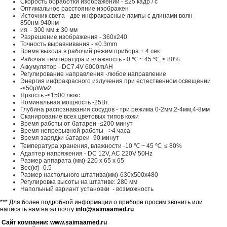
Скорость обработки изображений - ≤25 кадр / с
Оптимальное расстояние изображен
Источник света - две инфракрасные лампы с длинами волн
850нм-940нм
ия - 300 мм ± 30 мм
Разрешение изображения - 360x240
Точность выравнивания - ≤0.3mm
Время выхода в рабочий режим прибора ± 4 сек.
Рабочая температура и влажность - 0 ℃ ~ 45 ℃, ≤ 80%
Аккумулятор - DC7.4V 6000mAH
Регулирование направления -любое направление
Энергия инфракрасного излучения при естественном освещении
-≤50μW/м2
Яркость -≤1500 люкс
Номинальная мощность -25Вт.
Глубина распознавания сосудов - три режима 0-2мм,2-4мм,4-8мм
Сканирование всех цветовых типов кожи
Время работы от батареи -≤200 минут
Время непрерывной работы - >4 часа
Время зарядки батареи -90 минут
Температура хранения, влажности -10 ℃ ~ 45 ℃, ≤ 80%
Адаптер напряжения - DC 12V, AC 220V 50Hz
Размер аппарата (мм)-220 х 65 х 65
Вес(кг) -0.5
Размер настольного штатива(мм)-630х500х480
Регулировка высоты на штативе: 280 мм
Напольный вариант установки - возможность
*** Для более подробной информации о приборе просим звонить или
написать нам на эл.почту
info@saimaamed.ru
Сайт компании: www.saimaamed.ru