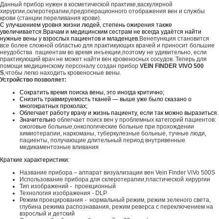
Данный прибор нужен в косметической практике,васкулярной
хирургии,склеротерапии,предоперационного отображения вен и службы
крови (станции переливания крови).
С улучшением уровня жизни людей, степень ожирения также
увеличивается.
Врачам и медицинским сестрам не всегда удаётся найти
нужные вены у взрослых пациентов и младенцев.
Венепункция становится
все более сложной областью для практикующих врачей и приносит большие
неудобства пациентам во время инъекции,поэтому не удивительно, если
практикующий врач не может найти вен кровеносных сосудов. Теперь для
помощи медицинскому персоналу создан прибор
VEIN FINDER VIVO 500
S
,чтобы легко находить кровеносные вены.
Устройство позволяет:
Сократить время поиска вены, это иногда критично;
Снизить травмируемость тканей — выше уже было сказано о
многократных проколах;
Облегчает работу врачу и жизнь пациенту, если так можно выразиться.
Значительно
облегчает поиск вен у проблемных категорий пациентов:
ожоговые больные,онкологические больные при прохождении
химиотерапии, наркоманы, туберкулезные больные, тучные люди,
пациенты, получающие длительный период внутривенные
медикаментозные вливания
Кратки
е характеристики:
Название прибора – аппарат визуализации вен Vein Finder ViVo 500S
Использование прибора для склеротерапии,пластической хирургии
Тип изображений - проекционный
Технология изображения - DLP
Режим проецирования - нормальный режим, режим зеленого света,
глубина режима распознавания, режим реверса с переключением на
взрослый и детский