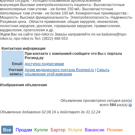
крупных сосудов; - Холодно-плазменной аргоноусиленной
коагуляция.Высокая электробезопасность пациента:- Высокочастотные
монополярные токи утечки - не более 150 мА;- Высокочастотные
биполярные токи утечки - не более 100 мА. Конкурентные преимущества:-
Мощность- Высокая функциональность- Электробезопасность- Надежность-
Разумная цена. Области применения: общая хирургия, гинекология,
полостная хирургия, урология, торакальная хирургия, травматология,
кардиология, проктология и др.
Ждем Вас на сайте npo-nikor.ru Заказы направляйте по на badueva@npo-
nikor.ru, npo-nikor.ru Тел. (3822) 488-553
Контактная информация
При контакте с компанией сообщите что Вы с портала
Росмед.ру
Email:
доступно подписчикам
Учетная
Архив медицинского портала Rosmed.ru
|
Скрыть
запись:
объявления этой компании
Изображения объявления
Объявление просмотрено сегодня
раз(a)
всего
584
раз(a)
Объявление добавлено 02.08.16 и действует до 31.12.24
Все
Продам
Куплю
Бартер
Услуги
Вакансии
Резюме