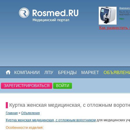
Анализато
Na, K, Cl,
МАГНИЙ+N
https:
Как разместить 
КОМПАНИИ
ЛПУ
БРЕНДЫ
МАРКЕТ
ОБЪЯВЛЕН
ЗАРЕГИСТРИРОВАТЬСЯ
ВОЙТИ
Куртка женская медицинская, с отложным ворот
Главная
»
Объявления
Куртка женская медицинская, с отложным воротником
для медицинских уч
Особенности изделия: