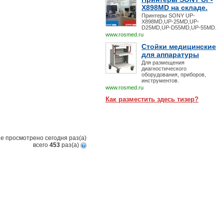
X898MD на складе.
Принтеры SONY UP-
X898MD,UP-25MD,UP-
D25MD,UP-D55MD,UP-55MD.
www.rosmed.ru
Стойки медицинские
для аппаратуры
Для размещения
диагностического
оборудования, приборов,
инструментов.
www.rosmed.ru
Как разместить здесь тизер?
е просмотрено сегодня
раз(a)
всего
453
раз(a)