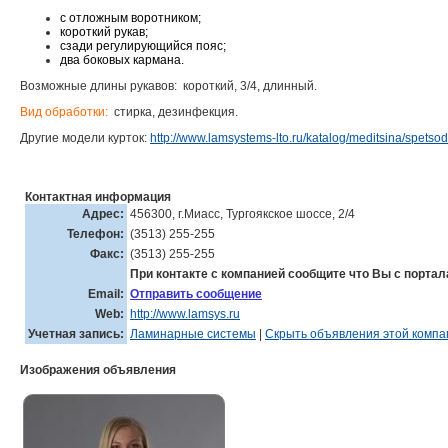
с отложным воротником;
короткий рукав;
сзади регулирующийся пояс;
два боковых кармана.
Возможные длины рукавов: короткий, 3/4, длинный.
Вид обработки:
стирка, дезинфекция.
Другие модели курток:
http://www.lamsystems-lto.ru/katalog/meditsina/spetso
Контактная информация
Адрес:
456300, г.Миасс, Тургоякское шоссе, 2/4
Телефон:
(3513) 255-255
Факс:
(3513) 255-255
При контакте с компанией сообщите что Вы с портал
Email:
Отправить сообщение
Web:
http://www.lamsys.ru
Учетная запись:
Ламинарные системы
|
Скрыть объявления этой компа
Изображения объявления