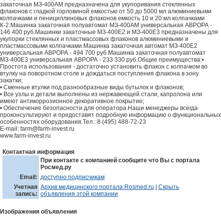
закаточная МЗ-400АМ предназначена для укупоривания стеклянных
флаконов с гладкой горловиной емкостью от 50 до 5000 мл алюминиевыми
колпачками и пенициллиновых флаконов емкость 10 и 20 мл колпачками
К-2.Машинка закаточная полуавтомат МЗ-400АМ универсальная АВРОРА -
146 400 руб.Машинки закаточные МЗ-400Е2 и МЗ-400Е3 предназначены для
укупорки стеклянных и пластмассовых флаконов алюминиевыми и
пластмассовыми колпачками.Машинка закаточная автомат МЗ-400Е2
универсальная АВРОРА - 494 700 руб.Машинка закаточная полуавтомат
МЗ-400Е3 универсальная АВРОРА - 233 330 руб.Общие преимущества:•
Простота использования - достаточно установить флакон с колпачком во
втулку на поворотном столе и дождаться поступления флакона в зону
закатки;
• Сменные втулки под разнообразные виды бутылок и флаконов;
• Все узлы и детали выполнены из нержавеющей стали, капролона или
имеют антикоррозионное декоративное покрытие;
• Обеспечение безопасности для оператора.Наши менеджеры всегда
проконсультируют и предоставят подробную информацию о функциональных
особенностях оборудования.Тел.: 8 (495) 488-72-23
E-mail: farm@farm-invest.ru
www.farm-invest.ru
Контактная информация
При контакте с компанией сообщите что Вы с портала
Росмед.ру
Email:
доступно подписчикам
Учетная
Архив медицинского портала Rosmed.ru
|
Скрыть
запись:
объявления этой компании
Изображения объявления