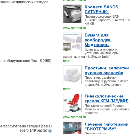
изации медицинских отходов
Кровати SANDS,
САТУРН-90.
Противоожоговая SAT-
1,SANDS,Кровать САТУРН-90
КМ-05
www.rosmed.ru
Бумага для
подбородка.
Медтовары
Бумага для лицевого
установа, контейнеры,
ланцеты, иглы - id:2Vtzqx1mhtf
о оборудования.Тел.: 8 (495)
https:
Простыни, салфетки
рулонах спанлейс
Простыни, салфетки,
полотенца в рулонах с перф.
спанлейс. id:2Vtzqx1mhtf
https:
Гинекологические
кресла КГМ (МЕДИН)
Поставки по всей России.
Монтаж и сервис, разработка
проектов.
www.rosmed.ru
Лечение гипотермии
е просмотрено сегодня
раз(a)
"БИОТЕРМ-5У"
всего
149
раз(a)
Производство