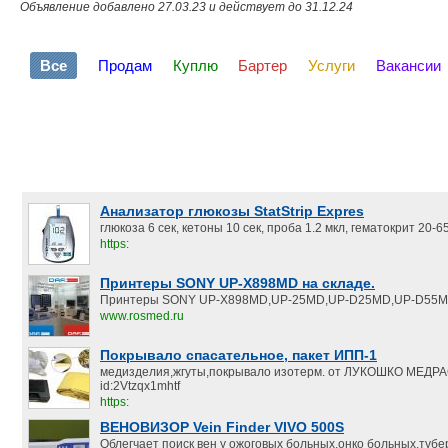
Объявление добавлено 27.03.23 и действует до 31.12.24
Все
Продам
Куплю
Бартер
Услуги
Вакансии
Анализатор глюкозы StatStrip Expres
глюкоза 6 сек, кетоны 10 сек, проба 1.2 мкл, гематокрит 20-
https:
Принтеры SONY UP-X898MD на складе.
Принтеры SONY UP-X898MD,UP-25MD,UP-D25MD,UP-D55M
www.rosmed.ru
Покрывало спасательное, пакет ИПП-1
медизделия,жгуты,покрывало изотерм. от ЛУКОШКО МЕД
id:2Vtzqx1mhtf
https:
ВЕНОВИЗОР Vein Finder VIVO 500S
Облегчает поиск вен у ожоговых больных,онко больных,туб