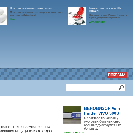
Простыни, салфетки рулонах спанлейс
Гинекологические кресла КГМ
(МЕДИН)
Простыни, салфетки, полотенца в рулонах с перф.
спанлейс. id:2Vtzqx1mhtf
Поставки по всей России. Монтаж и
сервис, разработка проектов.
https:
www.rosmed.ru
РЕКЛАМА
ВЕНОВИЗОР Vein
Finder VIVO 500S
Облегчает поиск вен у
ожоговых больных,онко
больных,туберкулёзных
 показатель огромного опыта
больных.
аживания медицинских отходов
www.rosmed.ru