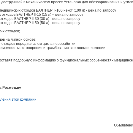
деструкцией в механическом прессе.Установка для обеззараживания и утил
дицинских отходов БАЛТНЕР II-100 некст (100 л) - цена по запросу
отходов БАЛТНЕР II-15 (15 л) – цена по запросу
тходов БАЛТНЕР II-30 (30 л) - цена по запросу
тходов БАЛТНЕР II-50 (50 л) - цена по запросу
их отходов;
ов на липкой основе;
 отходов перед началом цикла переработки;
возможностью стопорения и трамбования в нижнем положении;
оставят подробную информацию о функциональных особенностях медицинског
а Росмед.ру
ления этой компании
Объявлени