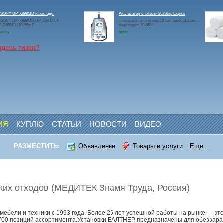
 SONY UP-X898MD на складе.
Анализатор глюкозы StatStrip Expres
 SONY UP-X898MD,UP-25MD,UP-
глюкоза 6 сек, кетоны 10 сек, проба 1.2 мкл,
P-D55MD,UP-55MD.
гематокрит 20-65%
ed.ru
https:
здесь тизер?
ИЯ
КУПЛЮ
СТАТЬИ
НОВОСТИ
ВИДЕО
РАЗМЕСТИТЬ:
Объявление
Товары и услуги
Еще...
ких отходов (МЕДИТЕК Знамя Труда, Россия)
ебели и техники с 1993 года. Более 25 лет успешной работы на рынке — это
е 700 позиций ассортимента.Установки БАЛТНЕР предназначены для обеззар