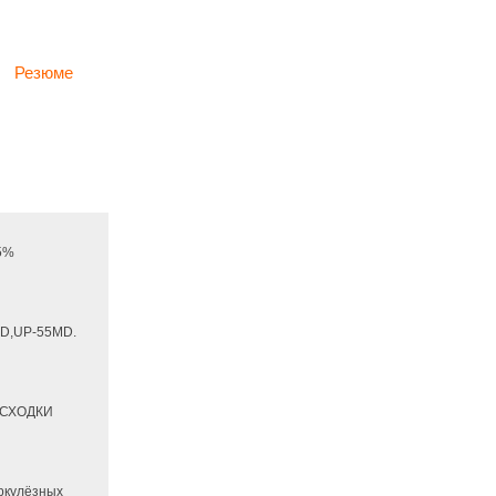
Резюме
65%
D,UP-55MD.
РАСХОДКИ
еркулёзных