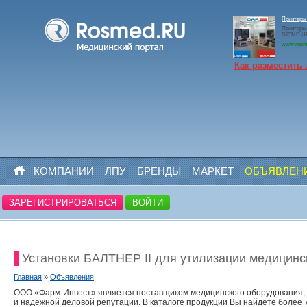
Принтеры
Принтеры
D25MD,U
www.rosm
Как разместить 
КОМПАНИИ
ЛПУ
БРЕНДЫ
МАРКЕТ
ОБЪЯВЛЕН
ЗАРЕГИСТРИРОВАТЬСЯ
ВОЙТИ
Установки БАЛТНЕР II для утилизации медицинс
Главная
»
Объявления
ООО «Фарм-Инвест» является поставщиком медицинского оборудования, м
и надежной деловой репутации. В каталоге продукции Вы найдёте боле