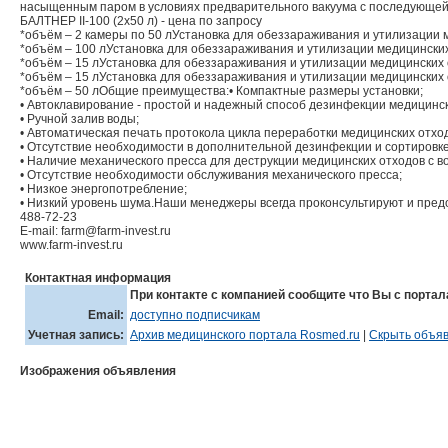
насыщенным паром в условиях предварительного вакуума с последующей 
БАЛТНЕР II-100 (2х50 л) - цена по запросу
*объём – 2 камеры по 50 лУстановка для обеззараживания и утилизации ме
*объём – 100 лУстановка для обеззараживания и утилизации медицинских 
*объём – 15 лУстановка для обеззараживания и утилизации медицинских о
*объём – 15 лУстановка для обеззараживания и утилизации медицинских о
*объём – 50 лОбщие преимущества:• Компактные размеры установки;
• Автоклавирование - простой и надежный способ дезинфекции медицинск
• Ручной залив воды;
• Автоматическая печать протокола цикла переработки медицинских отход
• Отсутствие необходимости в дополнительной дезинфекции и сортировке
• Наличие механического пресса для деструкции медицинских отходов с 
• Отсутствие необходимости обслуживания механического пресса;
• Низкое энергопотребление;
• Низкий уровень шума.Наши менеджеры всегда проконсультируют и пред
488-72-23
E-mail: farm@farm-invest.ru
www.farm-invest.ru
Контактная информация
При контакте с компанией сообщите что Вы с портал
Email:
доступно подписчикам
Учетная запись:
Архив медицинского портала Rosmed.ru
|
Скрыть объяв
Изображения объявления