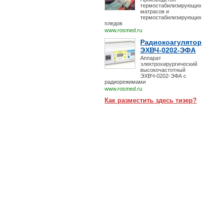
термостабилизирующих
матрасов и
термостабилизирующих
пледов
www.rosmed.ru
Радиокоагулятор
ЭХВЧ-0202-ЭФА
Аппарат
электрохирургический
высокочастотный
ЭХВЧ-0202-ЭФА с
радиорежимами
www.rosmed.ru
Как разместить здесь тизер?