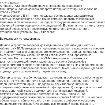
низким ценам.
Аппараты УЗИ российского производства,зарегистрирован в
Минцифре,аналогов данного аппарата нет,приоритет при Госзакупке по
ФЗ-44 и ФЗ-233.
Viemax Combo-VIE-64 — это передовая беспроводная ультразвуковая
система, воплощающая в себе три режима сканирования: конвексный,
линейный и фазированный. Благодаря такому решению, аппарат охватывает
обширный спектр медицинских исследований. Его компактность и отсутствие
кабелей обеспечивают абсолютную мобильность и удобство, как в
стационарных условиях, так и в полевых.
Возможности использования:
Данное устройства подойдёт для медицинских организаций и частных
кабинетов УЗИ.Преимущества портативного варианта исполнения в том, что
он подходит как для стационарного использования, так и для бригад СМП на
выезде, сотрудники скорой не могут использовать полноразмерные
аппараты.Портативную версию УЗИ-сканера можно применять в
диагностическом кабинете, стационаре у постели больного, без
необходимости транспортировки пациента в кабинет УЗИ или перемещения
стационарного аппарата к постели больного. Также, наше изделие идеально
подходит для исследований у пациентов на дому.
Сканер сочетает в себе передовые технологии и мобильность, обеспечивая
высокоточную диагностику в кардиологии, хирургии, терапии, спортивной
медицине и ветеринарии. С поддержкой трех типов сканирующих
поверхностей(конвексной, линейной и фазированной) и широкой частотной
характеристикой, сканер подходит для различных исследований,
включая кардиологические и сосудистые.VIEMAX Combo-VIE-64
поддерживает актуальные операционные системы Android 10.1+ и Windows,
обеспечивая стабильную работу и интеграцию в цифровую экосистему
медицинских учреждений.Результаты исследований можно сохранять и