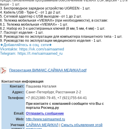
предустановленным программным обеспечением VIEMAX USP, версия - 1.0 и
выше - 1 шт.
3. Беспроводное зарядное устройство UGREEN - 1 шт.
4. Кабель USB - Туре-С - от 1 до 2 шт.
5. Сетевой адаптер с USB выходом - от 1 до 2 шт.
6. Тележка мобильная «VIEMAX» (при необходимости), в составе:
6.1. Тележка мобильная «VIEMAX» - 1 шт.
6.2. Набор из 3-х шестигранных ключей (8 мм, 5 мм, 4 мм) - 1 шт.
7. Паспорт изделия - 1 шт.
8. Руководство по эксплуатации для компьютера планшетного типа - 1 шт.
9. Руководство по эксплуатации медицинского изделия - 1 шт.
★Добавляйтесь в соц. сети★
Vkontakte: https://vk.com/saimaamed
Telegram: https://t.me/saimaamed_ru
Презентация ВИМАКС-САЙМАА МЕДИКАЛ.pdf
Контактная информация
Контакт:
Пашаева Наталия
Адрес:
Санкт-Петербург, Расстанная 2-2
Телефон:
+7 (812)380-79-45, +7 (921)755-64-41
При контакте с компанией сообщите что Вы с
портала Росмед.ру
Email:
Отправить сообщение
Web:
http://www.saimaamed.ru
Учетная
САЙМАА МЕДИКАЛ
|
Скрыть объявления этой