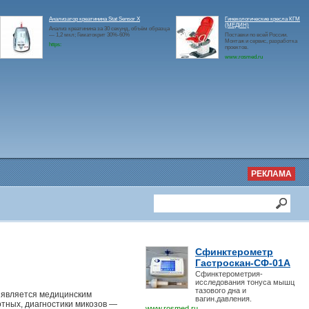
Анализатор креатинина Stat Sensor X
Гинекологические кресла КГМ
(МЕДИН)
Анализ креатинина за 30 секунд, объём образца
— 1,2 мкл; Гематокрит 30%-60%
Поставки по всей России.
Монтаж и сервис, разработка
https:
проектов.
www.rosmed.ru
РЕКЛАМА
Сфинктерометр
Гастроскан-СФ-01А
Сфинктерометрия-
исследования тонуса мышц
тазового дна и
 является медицинским
вагин.давления.
тных, диагностики микозов —
www.rosmed.ru