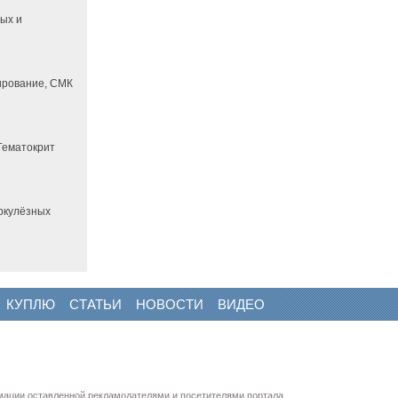
ных и
ирование, СМК
 Гематокрит
еркулёзных
КУПЛЮ
СТАТЬИ
НОВОСТИ
ВИДЕО
мации оставленной рекламодателями и посетителями портала.