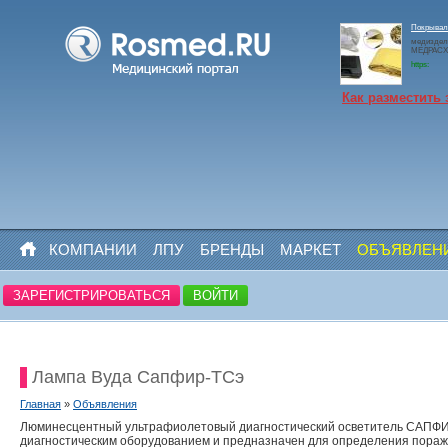
Покрывало
медиздел
МЕДРАСХО
https:
Как разместить 
КОМПАНИИ
ЛПУ
БРЕНДЫ
МАРКЕТ
ОБЪЯВЛЕН
ЗАРЕГИСТРИРОВАТЬСЯ
ВОЙТИ
Лампа Вуда Сапфир-ТСэ
Главная
»
Объявления
Люминесцентный ультрафиолетовый диагностический осветитель САПФИР 
диагностическим оборудованием и предназначен для определения пораже