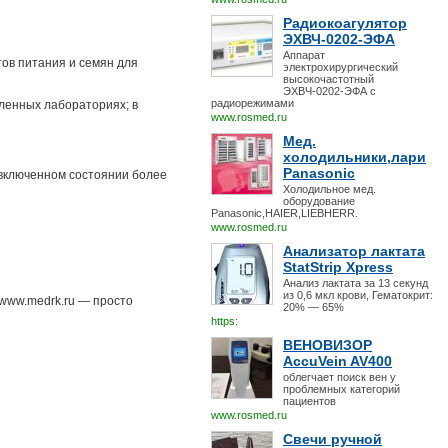
Радиокоагулятор
ЭХВЧ-0202-ЭФА
Аппарат
ов питания и семян для
электрохирургический
высокочастотный
ЭХВЧ-0202-ЭФА с
радиорежимами
ленных лабораториях; в
www.rosmed.ru
Мед.
холодильники,лари
Panasonic
 включенном состоянии более
Холодильное мед.
оборудование
Panasonic,HAIER,LIEBHERR.
www.rosmed.ru
Анализатор лактата
StatStrip Xpress
Анализ лактата за 13 секунд
из 0,6 мкл крови, Гематокрит:
 www.medrk.ru — просто
20% — 65%
https:
ВЕНОВИЗОР
AccuVein AV400
облегчает поиск вен у
проблемных категорий
пациентов
www.rosmed.ru
Свечи ручной