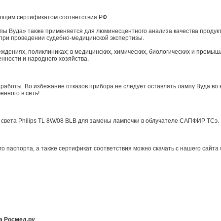
щим сертификатом соответствия РФ.
ы Вуда» также применяется для люминесцентного анализа качества продукт
при проведении судебно-медицинской экспертизы.
ждениях, поликлиниках; в медицинских, химических, биологических и промыш
енности и народного хозяйства.
аботы. Во избежание отказов прибора не следует оставлять лампу Вуда во
енного в сеть!
 света Philips TL 8W/08 BLB для замены лампочки в облучателе САПФИР ТСэ.
 паспорта, а также сертификат соответствия можно скачать с нашего сайта
а Росмед.ру