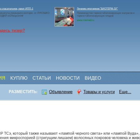
 спасательное, пакет ИПП-1
Лечение гипотермии "БИОТЕРМ-5У"
ия,жгуты,покрывало изотерм. от ЛУКОШКО
Производство термостабилизирующих матрасов и
ДКИ id:2Vtzqx1mhtf
термостабилизирующих пледов
www.rosmed.ru
здесь тизер?
ИЯ
КУПЛЮ
СТАТЬИ
НОВОСТИ
ВИДЕО
РАЗМЕСТИТЬ:
Объявление
Товары и услуги
Еще...
ТСэ, который также называют «лампой черного света» или «лампой Вуда»,
ния микроспорией (стригущим лишаем) волосяных покровов человека и живо