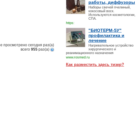
работы, диффузоры
Наборы свечей пчелиный,
кокосовый воск.
Используются косметологии,
СПА.
https:
"БИОТЕРМ-5У"
профилактика и
лечение
е просмотрено сегодня
раз(a)
Нагревательное устройство
всего
955
раз(a)
хирургического и
реанимационного назначения
www.rosmed.ru
Как разместить здесь тизер?