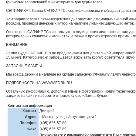
грибковых заболеваний и некоторых видов дерматозов.
СЕРТИФИКАТ: Лампа САПФИР ТСэ сертифицирована и обладает действую
Ультрафиолетовая люминесцентная диагностика с помощью «черной ламп
посадки, проверки денежных купюр на наличие люминесцирующих меток, 
Осветитель САПФИР ТСэ используют в медицинских диагностических учре
ветеринарных клиниках и кабинетах, а также в прочих отраслях промышл
ВНИМАНИЕ
Лампа Вуда САПФИР ТСэ не предназначен для длительной непрерывной р
15 минут. Категорически запрещается вскрывать корпус осветителя, включ
ЗАПАСНЫЕ ЛАМПЫ
Мы всегда держим в наличие на складе запасную УФ-лампу лампу черного
ПОДРОБНОСТИ НА WWW.MEDRK.RU
Остальную информацию, дополнительные фотографии, копии технического
зайдите на сайт и наберите в поиске слово «Лампа Вуда».
Контактная информация
Контакт:
Дмитрий
Адрес:
г. Москва, улица Иркутская, дом 1
Телефон:
(495) 626-57-89
Факс:
(495) 626-57-89
При контакте с компанией сообщите что Вы с портал