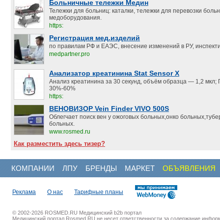
Больничные тележки Медин
Тележки для больниц: каталки, тележки для перевозки боль
медоборудования.
https:
Регистрация мед.изделий
по правилам РФ и ЕАЭС, внесение изменений в РУ, инспект
medpartner.pro
Анализатор креатинина Stat Sensor X
Анализ креатинина за 30 секунд, объём образца — 1,2 мкл;
30%-60%
https:
ВЕНОВИЗОР Vein Finder VIVO 500S
Облегчает поиск вен у ожоговых больных,онко больных,туб
больных.
www.rosmed.ru
Как разместить здесь тизер?
КОМПАНИИ
ЛПУ
БРЕНДЫ
МАРКЕТ
ОБЪЯВЛЕНИЯ
Реклама
О нас
Тарифные планы
© 2002-2026 ROSMED.RU Медицинский b2b портал
Медицинский портал Rosmed.RU не несет ответственности за содержание инфор