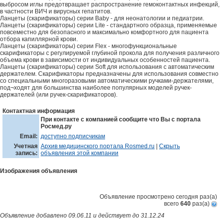
выбросом иглы предотвращает распространение гемоконтактных инфекций,
в частности ВИЧ и вирусных гепатитов.
Ланцеты (скарификаторы) серии Baby - для неонатологии и педиатрии.
Ланцеты (скарификаторы) серии Lite - стандартного образца, применяемые
повсеместно для безопасного и максимально комфортного для пациента
отбора капиллярной крови.
Ланцеты (скарификаторы) серии Flex - многофункциональные
скарификаторы с регулируемой глубиной прокола для получения различного
объема крови в зависимости от индивидуальных особенностей пациента.
Ланцеты (скарификаторы) серии Soft для использования с автоматическим
держателем. Скарификаторы предназначены для использования совместно
со специальными многоразовыми автоматическими ручками-держателями,
под¬ходят для большинства наиболее популярных моделей ручек-
держателей (или ручек-скарификаторов).
Контактная информация
При контакте с компанией сообщите что Вы с портала
Росмед.ру
Email:
доступно подписчикам
Учетная
Архив медицинского портала Rosmed.ru
|
Скрыть
запись:
объявления этой компании
Изображения объявления
Объявление просмотрено сегодня
раз(a)
всего
640
раз(a)
Объявление добавлено 09.06.11 и действует до 31.12.24