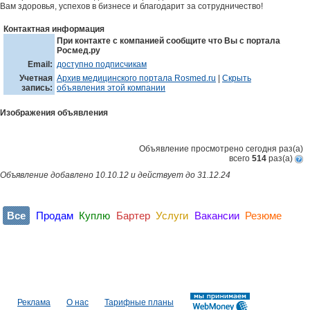
Вам здоровья, успехов в бизнесе и благодарит за сотрудничество!
Контактная информация
При контакте с компанией сообщите что Вы с портала
Росмед.ру
Email:
доступно подписчикам
Учетная
Архив медицинского портала Rosmed.ru
|
Скрыть
запись:
объявления этой компании
Изображения объявления
Объявление просмотрено сегодня
раз(a)
всего
514
раз(a)
Объявление добавлено 10.10.12 и действует до 31.12.24
Все
Продам
Куплю
Бартер
Услуги
Вакансии
Резюме
Реклама
О нас
Тарифные планы