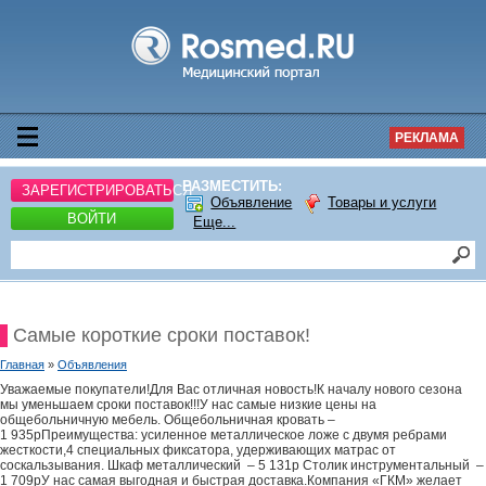
РЕКЛАМА
РАЗМЕСТИТЬ:
ЗАРЕГИСТРИРОВАТЬСЯ
Объявление
Товары и услуги
ВОЙТИ
Еще...
Самые короткие сроки поставок!
Главная
»
Объявления
Уважаемые покупатели!Для Вас отличная новость!К началу нового сезона
мы уменьшаем сроки поставок!!!У нас самые низкие цены на
общебольничную мебель. Общебольничная кровать –
1 935рПреимущества: усиленное металлическое ложе с двумя ребрами
жесткости,4 специальных фиксатора, удерживающих матрас от
соскальзывания. Шкаф металлический – 5 131р Столик инструментальный –
1 709рУ нас самая выгодная и быстрая доставка.Компания «ГКМ» желает