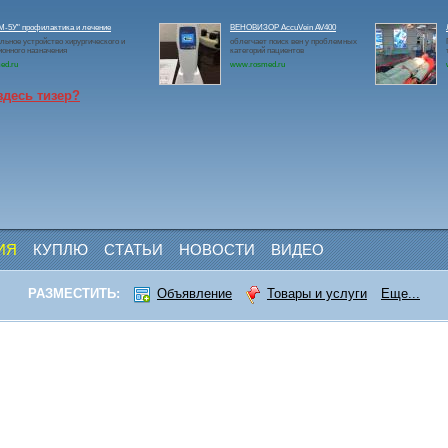
-5У" профилактика и лечение
ВЕНОВИЗОР AccuVein AV400
льное устройство хирургического и
облегчает поиск вен у проблемных
онного назначения
категорий пациентов
ed.ru
www.rosmed.ru
здесь тизер?
ИЯ
КУПЛЮ
СТАТЬИ
НОВОСТИ
ВИДЕО
РАЗМЕСТИТЬ:
Объявление
Товары и услуги
Еще...