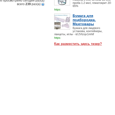
е просмотрено сегодня
раз(a)
проба 1.2 мкл, гематокрит 20-
всего
239
раз(a)
65%
https:
Бумага для
подбородка.
Медтовары
Бумага для лицевого
установа, контейнеры,
ланцеты, иглы - id:2Vtzqx1mhtf
https:
Как разместить здесь тизер?