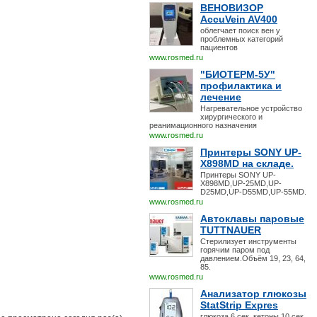
ВЕНОВИЗОР
AccuVein AV400
облегчает поиск вен у
проблемных категорий
пациентов
www.rosmed.ru
"БИОТЕРМ-5У"
профилактика и
лечение
Нагревательное устройство
хирургического и
реанимационного назначения
www.rosmed.ru
Принтеры SONY UP-
X898MD на складе.
Принтеры SONY UP-
X898MD,UP-25MD,UP-
D25MD,UP-D55MD,UP-55MD.
www.rosmed.ru
Автоклавы паровые
TUTTNAUER
Стерилизует инструменты
горячим паром под
давлением.Объём 19, 23, 64,
85.
www.rosmed.ru
Анализатор глюкозы
StatStrip Expres
глюкоза 6 сек, кетоны 10 сек,