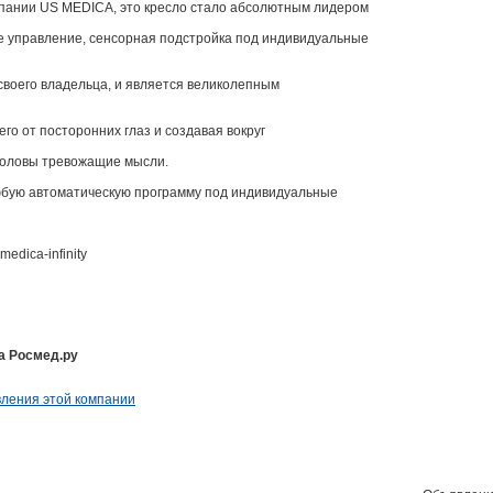
пании US MEDICA, это кресло стало абсолютным лидером
е управление, сенсорная подстройка под индивидуальные
своего владельца, и является великолепным
 его от посторонних глаз и создавая вокруг
головы тревожащие мысли.
любую автоматическую программу под индивидуальные
medica-infinity
а Росмед.ру
ления этой компании