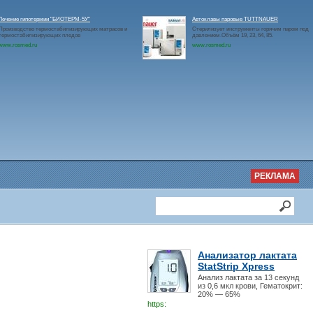
Лечение гипотермии "БИОТЕРМ-5У"
Автоклавы паровые TUTTNAUER
Производство термостабилизирующих матрасов и
Стерилизует инструменты горячим паром под
термостабилизирующих пледов
давлением.Объём 19, 23, 64, 85.
www.rosmed.ru
www.rosmed.ru
РЕКЛАМА
Анализатор лактата
StatStrip Xpress
Анализ лактата за 13 секунд
из 0,6 мкл крови, Гематокрит:
20% — 65%
https: