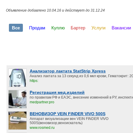
Объявление добавлено 10.04.16 и действует до 31.12.24
Все
Продам
Куплю
Бартер
Услуги
Вакансии
Анализатор лактата StatStrip Xpress
Анализ лактата за 13 секунд из 0,6 мкл крови, Гематокрит:
https:
Регистрация мед.изделий
по правилам РФ и ЕАЭС, внесение изменений в РУ, инспект
medpartner.pro
ВЕНОВИЗОР VEIN FINDER VIVO 500S
Аппарат визуализации вен VEIN FINDER VIVO
500S(веновизор,веноискатель)
www.rosmed.ru