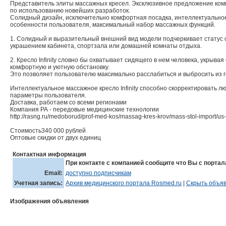
Представитель элиты массажных кресел. Эксклюзивное предложение ком
по использованию новейших разработок.
Солидный дизайн, исключительно комфортная посадка, интеллектуально
особенности пользователя, максимальный набор массажных функций.
1. Солидный и выразительный внешний вид модели подчеркивает статус 
украшением кабинета, спортзала или домашней комнаты отдыха.
2. Кресло Infinity словно бы охватывает сидящего в нем человека, укрывая
комфортную и уютную обстановку.
Это позволяет пользователю максимально расслабиться и выбросить из 
Интеллектуальное массажное кресло Infinity способно скорректировать 
параметры пользователя.
Доставка, работаем со всеми регионами
Компания РА - передовые медицинские технологии
http://rasng.ru/medoborud/prof-med-kos/massag-kres-krov/mass-stol-import/us-
Стоимость340 000 рублей
Оптовые скидки от двух единиц
Контактная информация
При контакте с компанией сообщите что Вы с портал
Email:
доступно подписчикам
Учетная запись:
Архив медицинского портала Rosmed.ru
|
Скрыть объяв
Изображения объявления