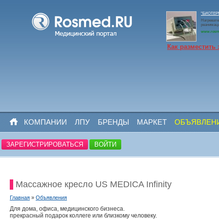
"БИОТЕРМ
Нагревате
реанимаци
www.rosm
Как разместить 
КОМПАНИИ
ЛПУ
БРЕНДЫ
МАРКЕТ
ОБЪЯВЛЕН
ЗАРЕГИСТРИРОВАТЬСЯ
ВОЙТИ
Массажное кресло US MEDICA Infinity
Главная
»
Объявления
Для дома, офиса, медицинского бизнеса.
прекрасный подарок коллеге или близкому человеку.