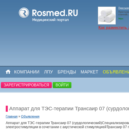
Простыни,
Простыни,
спанлейс. 
https:
Как разместить 
КОМПАНИИ
ЛПУ
БРЕНДЫ
МАРКЕТ
ОБЪЯВЛЕН
ЗАРЕГИСТРИРОВАТЬСЯ
ВОЙТИ
Аппарат для ТЭС-терапии Трансаир 07 (сурдоло
Главная
»
Объявления
Аппарат для ТЭС-терапии Трансаир 07 (сурдологический)Специализирова
электростимуляции в сочетании с акустической стимуляциейТрансаир 07