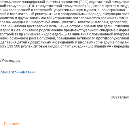
стимуляции эндорфинной системы организма (ТЭС);акустической стимуляци
ой стимуляции (ТЭС) с акустической стимуляцией (АС);Используется в госу
чении заболеваний и состоянийСубъективный шум в ушахСенсоневральная
еский и вазомоторный ринитыОРВИ в продромальный периодСтимуляция пос
голизма и других зависимостейУстранение патологического влеченияУлучш
езнь желудка и 12-перстной кишкиГепатиты, гепатозыНеврозы, депрессии,
 слабой миопии.Достоверное повышение остроты зрения для дали.Стимуляц
етриозОбезболивание родовЛечение предменструального синдрома с норма
сстройств пр климаксеСиндром дефицита внимания с повышенной гиперреа
волосТорможение роста опухолей, повышение активности противоопухолевой
аптация детей к дошкольным учреждениям и школамМногие другие показани
сть 199 500 рублейОптовые скидки, опт от 2-х единицКомпания РА - передо
а Росмед.ру
ления этой компании
Объявлени
Резюме