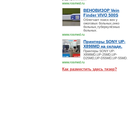
www.rosmed.ru
ВЕНОВИЗОР Vein
Finder VIVO 500S
Облегчает поиск вен у
ожоговых больных,онко
больных,туберкулёзных
больных.
www.rosmed.ru
Принтеры SONY UP-
X898MD на складе.
Принтеры SONY UP-
X898MD,UP-25MD,UP-
D25MD,UP-D55MD,UP-55MD.
www.rosmed.ru
Как разместить здесь тизер?