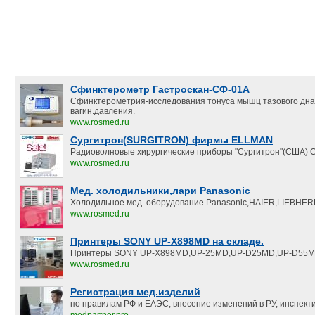
Сфинктерометр Гастроскан-СФ-01А
Сфинктерометрия-исследования тонуса мышц тазового дна
вагин.давления.
www.rosmed.ru
Сургитрон(SURGITRON) фирмы ELLMAN
Радиоволновые хирургические приборы "Сургитрон"(США) С
www.rosmed.ru
Мед. холодильники,лари Panasonic
Холодильное мед. оборудование Panasonic,HAIER,LIEBHER
www.rosmed.ru
Принтеры SONY UP-X898MD на складе.
Принтеры SONY UP-X898MD,UP-25MD,UP-D25MD,UP-D55M
www.rosmed.ru
Регистрация мед.изделий
по правилам РФ и ЕАЭС, внесение изменений в РУ, инспект