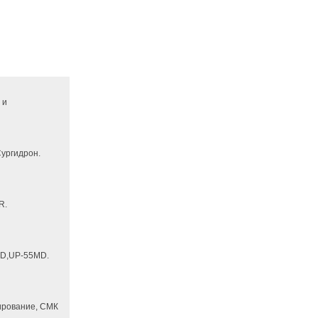
 и
ургидрон.
R.
D,UP-55MD.
ирование, СМК