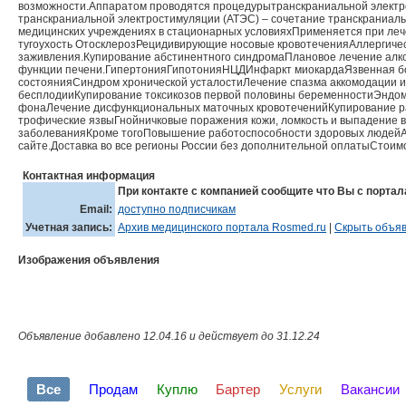
возможности.Аппаратом проводятся процедурытранскраниальной электро
транскраниальной электростимуляции (АТЭС) – сочетание транскраниальн
медицинских учреждениях в стационарных условияхПрименяется при ле
тугоухость ОтосклерозРецидивирующие носовые кровотеченияАллергич
заживления.Купирование абстинентного синдромаПлановое лечение алко
функции печени.ГипертонияГипотонияНЦДИнфаркт миокардаЯзвенная бол
состоянияСиндром хронической усталостиЛечение спазма аккомодации и
бесплодииКупирование токсикозов первой половины беременностиЭндом
фонаЛечение дисфункциональных маточных кровотеченийКупирование ра
трофические язвыГнойничковые поражения кожи, ломкость и выпадение 
заболеванияКроме тогоПовышение работоспособности здоровых людейАд
сайте.Доставка во все регионы России без дополнительной оплатыСтоимо
Контактная информация
При контакте с компанией сообщите что Вы с портал
Email:
доступно подписчикам
Учетная запись:
Архив медицинского портала Rosmed.ru
|
Скрыть объяв
Изображения объявления
Объявление добавлено 12.04.16 и действует до 31.12.24
Все
Продам
Куплю
Бартер
Услуги
Вакансии