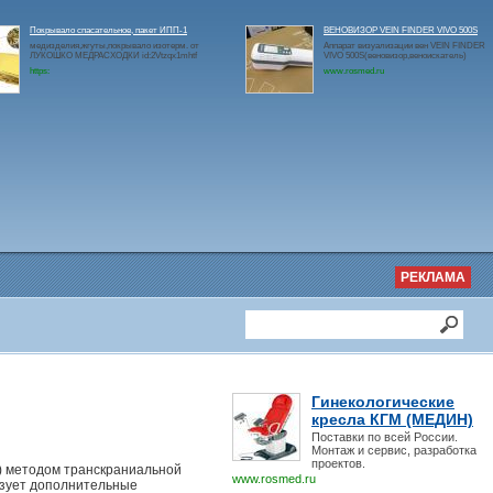
Покрывало спасательное, пакет ИПП-1
ВЕНОВИЗОР VEIN FINDER VIVO 500S
медизделия,жгуты,покрывало изотерм. от
Аппарат визуализации вен VEIN FINDER
ЛУКОШКО МЕДРАСХОДКИ id:2Vtzqx1mhtf
VIVO 500S(веновизор,веноискатель)
https:
www.rosmed.ru
РЕКЛАМА
Гинекологические
кресла КГМ (МЕДИН)
Поставки по всей России.
Монтаж и сервис, разработка
проектов.
) методом транскраниальной
www.rosmed.ru
изует дополнительные