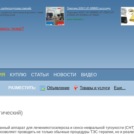
 салфетки рулонах спанлейс
Принтеры SONY UP-X898MD на складе.
 салфетки, полотенца в рулонах с перф.
Принтеры SONY UP-X898MD,UP-25MD,UP-
id:2Vtzqx1mhtf
D25MD,UP-D55MD,UP-55MD.
www.rosmed.ru
здесь тизер?
ИЯ
КУПЛЮ
СТАТЬИ
НОВОСТИ
ВИДЕО
РАЗМЕСТИТЬ:
Объявление
Товары и услуги
Еще...
гический)
нный аппарат для леченияотосклероза и сенсо-невральной тугоухости (СНТ
 позволяет проводить не только обычные процедуры ТЭС-терапии, но и реал