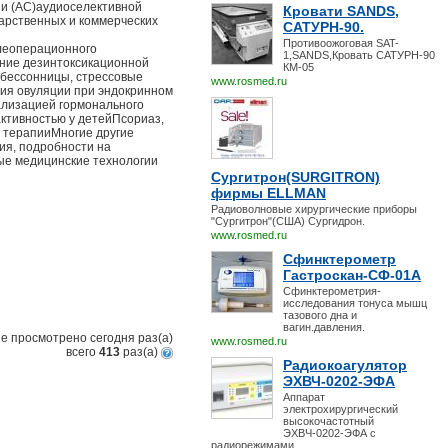
и (АС)аудиоселективной
Кровати SANDS,
дарственных и коммерческих
САТУРН-90.
Противоожоговая SAT-
леоперационного
1,SANDS,Кровать САТУРН-90
ение дезинтоксикационной
КМ-05
 бессонницы, стрессовые
www.rosmed.ru
ия овуляции при эндокринном
лизацией гормонального
ктивностью у детейПсориаз,
 терапииМногие другие
я, подробности на
вые медицинские технологии
Сургитрон(SURGITRON)
фирмы ELLMAN
Радиоволновые хирургические приборы
"Сургитрон"(США) Сургидрон.
www.rosmed.ru
Сфинктерометр
Гастроскан-СФ-01А
Сфинктерометрия-
исследования тонуса мышц
тазового дна и
вагин.давления.
е просмотрено сегодня
раз(a)
www.rosmed.ru
всего
413
раз(a)
Радиокоагулятор
ЭХВЧ-0202-ЭФА
Аппарат
электрохирургический
высокочастотный
ЭХВЧ-0202-ЭФА с
радиорежимами