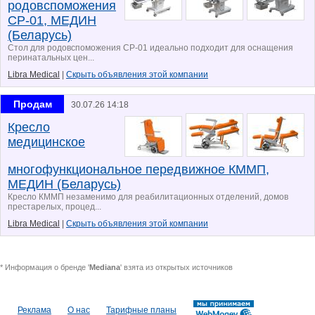
родовспоможения
СР-01, МЕДИН
(Беларусь)
Стол для родовспоможения СР-01 идеально подходит для оснащения
перинатальных цен...
Libra Medical
|
Скрыть объявления этой компании
Продам
30.07.26 14:18
Кресло
медицинское
многофункциональное передвижное КММП,
МЕДИН (Беларусь)
Кресло КММП незаменимо для реабилитационных отделений, домов
престарелых, процед...
Libra Medical
|
Скрыть объявления этой компании
* Информация о бренде '
Mediana
' взята из открытых источников
Реклама
О нас
Тарифные планы