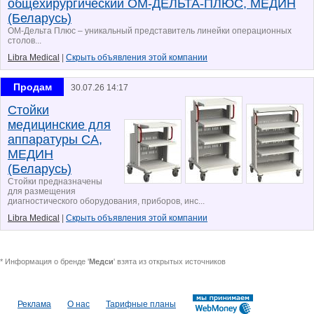
общехирургический ОМ-ДЕЛЬТА-ПЛЮС, МЕДИН
(Беларусь)
ОМ-Дельта Плюс – уникальный представитель линейки операционных
столов...
Libra Medical
|
Скрыть объявления этой компании
Продам
30.07.26 14:17
Стойки
медицинские для
аппаратуры СА,
МЕДИН
(Беларусь)
Стойки предназначены
для размещения
диагностического оборудования, приборов, инс...
Libra Medical
|
Скрыть объявления этой компании
* Информация о бренде '
Медси
' взята из открытых источников
Реклама
О нас
Тарифные планы