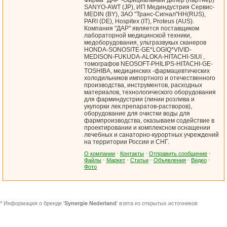
Фирма "ДАР"-Официальный дилер (партнер)
SANYO-AWT (JP), ИП Мединдустрия Сервис-
MEDIN (BY), ЗАО "Транс-Сигнал"НН(RUS),
PARI (DE), Hospitex (IT), Proteus (AUS).
Компания "ДАР" является поставщиком
лабораторной медицинской техники,
медоборудования, ультразвукых сканеров
HONDA-SONOSITE-GE*LOGIQ*VIVID-
MEDISON-FUKUDA-ALOKA-HITACHI-SIUI ,
томографов NEOSOFT-PHILIPS-HITACHI-GE-
TOSHIBA, медицинских -фармацевтических
холодильников импортного и отечественного
производства, инструментов, расходных
материалов, технологического оборудования
для фарминдустрии (линии розлива и
укупорки лек.препаратов-растворов),
оборудование для очистки воды для
фармпроизводства, оказываем содействие в
проектировании и комплексном оснащении
лечебных и санаторно-курортных учреждений
на территории России и СНГ.
О компании
⋅
Контакты
⋅
Отправить сообщение
⋅
Файлы
⋅
Маркет
⋅
Статьи
⋅
Объявления
⋅
Видео
⋅
Фото
* Информация о бренде '
Synergie Nederland
' взята из открытых источников