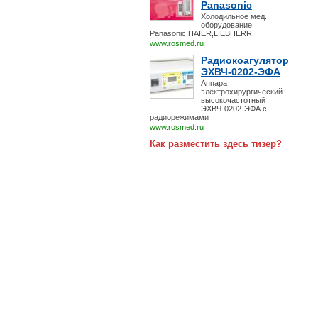
Panasonic
Холодильное мед.
оборудование
Panasonic,HAIER,LIEBHERR.
www.rosmed.ru
Радиокоагулятор
ЭХВЧ-0202-ЭФА
Аппарат
электрохирургический
высокочастотный
ЭХВЧ-0202-ЭФА с
радиорежимами
www.rosmed.ru
Как разместить здесь тизер?