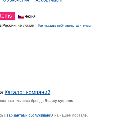
stems
Чехия
в России:
не указан
Как указать себя представителем
ла
Каталог компаний
едставительствах бренда
Beauty systems
.
сь с
вариантами обслуживания
на нашем портале.