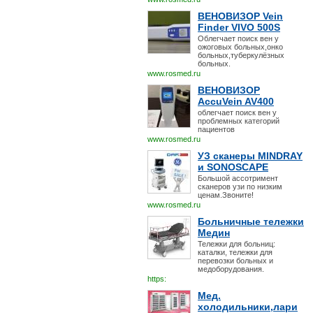
ВЕНОВИЗОР Vein
Finder VIVO 500S
Облегчает поиск вен у
ожоговых больных,онко
больных,туберкулёзных
больных.
www.rosmed.ru
ВЕНОВИЗОР
AccuVein AV400
облегчает поиск вен у
проблемных категорий
пациентов
www.rosmed.ru
УЗ сканеры MINDRAY
и SONOSCAPE
Большой ассотримент
сканеров узи по низким
ценам.Звоните!
www.rosmed.ru
Больничные тележки
Медин
Тележки для больниц:
каталки, тележки для
перевозки больных и
медоборудования.
https:
Мед.
холодильники,лари