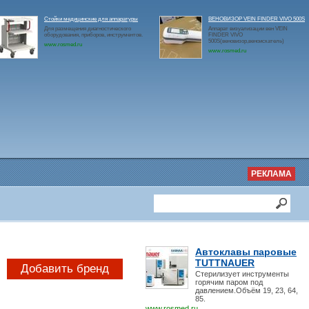
Стойки медицинские для аппаратуры
ВЕНОВИЗОР VEIN FINDER VIVO 500S
Для размещения диагностического
Аппарат визуализации вен VEIN
оборудования, приборов, инструментов.
FINDER VIVO
500S(веновизор,веноискатель)
www.rosmed.ru
www.rosmed.ru
РЕКЛАМА
Автоклавы паровые
TUTTNAUER
Добавить бренд
Стерилизует инструменты
горячим паром под
давлением.Объём 19, 23, 64,
85.
www.rosmed.ru