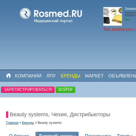
Покрывало
медиздел
МЕДРАСХО
https:
Как разместить 
КОМПАНИИ
ЛПУ
БРЕНДЫ
МАРКЕТ
ОБЪЯВЛЕН
ЗАРЕГИСТРИРОВАТЬСЯ
ВОЙТИ
Beauty systems, Чехия, Дистрибьюторы
Главная
»
Бренды
» Beauty systems
О бренде
Дистрибьюторы
Поставщики
Товары