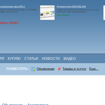
 спасательное, пакет ИПП-1
Радиокоагулятор ЭХВЧ-0202-ЭФА
ия,жгуты,покрывало изотерм. от ЛУКОШКО
Аппарат электрохирургический высокочастотный
ДКИ id:2Vtzqx1mhtf
ЭХВЧ-0202-ЭФА с радиорежимами
www.rosmed.ru
здесь тизер?
ИЯ
КУПЛЮ
СТАТЬИ
НОВОСТИ
ВИДЕО
РАЗМЕСТИТЬ:
Объявление
Товары и услуги
Еще...
Объявления
Ассортимент