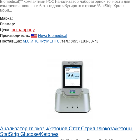
Biomedical)**Компактный POCT-анализатор лабораторной точности для
измерения глюкозы и бета-гидроксибутирата в крови**StatStrip Xpress —
моби...
Марка:
Размер:
по запросу
Цена:
Производитель:
Nova Biomedical
Поставщик:
М.С.ИНСТРУМЕНТС
, тел.: (495) 183-33-73
Анализатор глюкозы/кетонов Стат Стрип глюкоза/кетоны
StatStrip Glucose/Ketones