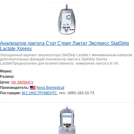
Анализатор лактата Стат Стрип Лактат Экспресс StatStrip
Lactate Xpress
Упрощенный вариант анализатора StatStrip Lactate с минимальным набором
дополнительных функций.Анализатор лактата StatStrip Xpress
LactateПредназначен для количественного измерения лактата In Vit...
Марка:
Размер:
по запросу
Цена:
Производитель:
Nova Biomedical
Поставщик:
М.С.ИНСТРУМЕНТС
, тел.: (495) 183-33-73