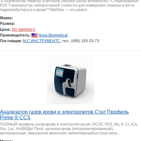
# Анализатор глюкозы и кетонов StatStrip (Nova Biomedical)**Стационарный
POCT-анализатор лабораторной точности для измерения глюкозы и бета-
гидроксибутирата в крови**StatStrip — это револ...
Марка:
Размер:
по запросу
Цена:
Производитель:
Nova Biomedical
Поставщик:
М.С.ИНСТРУМЕНТС
, тел.: (495) 183-33-73
Анализатор газов крови и электролитов Стат Профиль
Prime ® CCS
ПОЛНЫЙ профиль газов крови и электролитов-pH, РСО2, РО2, Na, К, CI, iCa,
Glu, Lac, HctВИДЫ Проб: цельная кровь (гепаринизированная),
артериальная, смешанная венозная, капиллярнаяБыстрые резу...