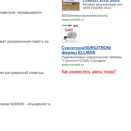
Аппарат визуализации вен
VEIN FINDER VIVO
раметров: неинвазивного
500S(веновизор,веноискатель)
www.rosmed.ru
имеет расширенную память на
Сургитрон(SURGITRON)
фирмы ELLMAN
Радиоволновые хирургические приборы
"Сургитрон"(США) Сургидрон.
www.rosmed.ru
Как разместить здесь тизер?
жен расширенной памятью,
мпании NONNIN - объединяет в