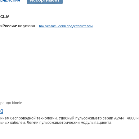
США
в России:
не указан
Как указать себя представителем
бренда
Nonin
00
анием беспроводной технологии. Удобный пульсоксиметр серии AVANT 4000 
ьных кабелей. Легкий пульсоксиметрический модуль пациента