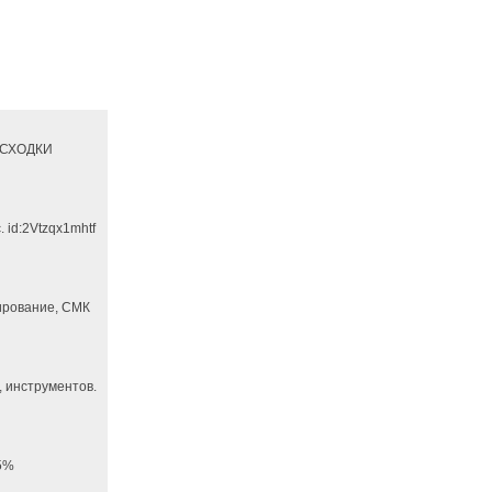
РАСХОДКИ
 id:2Vtzqx1mhtf
ирование, СМК
 инструментов.
65%