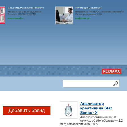
Мед. холодильники,лари Panasonic
Регистрация мед.изделий
Холодильное мед. оборудование
по правилам РФ и ЕАЭС, внесение изменений в
Panasonic,HAIER,LIEBHERR.
РУ, инспектирование, СМК
www.rosmed.ru
medpartner.pro
РЕКЛАМА
Анализатор
креатинина Stat
Добавить бренд
Sensor X
Анализ креатинина за 30
секунд, объём образца — 1,2
мкл; Гематокрит 30%-60%