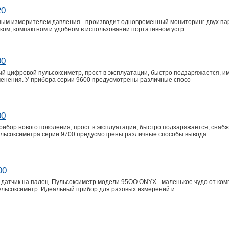
20
ным измерителем давления - производит одновременный мониторинг двух па
гком, компактном и удобном в использовании портативном устр
00
й цифровой пульсоксиметр, прост в эксплуатации, быстро подзаряжается, 
именения. У прибора серии 9600 предусмотрены различные спосо
00
ибор нового поколения, прост в эксплуатации, быстро подзаряжается, снаб
льсоксиметра серии 9700 предусмотрены различные способы вывода
00
 датчик на палец. Пульсоксиметр модели 95ОО ONYX - маленькое чудо от ко
Пульсоксиметр. Идеальный прибор для разовых измерений и