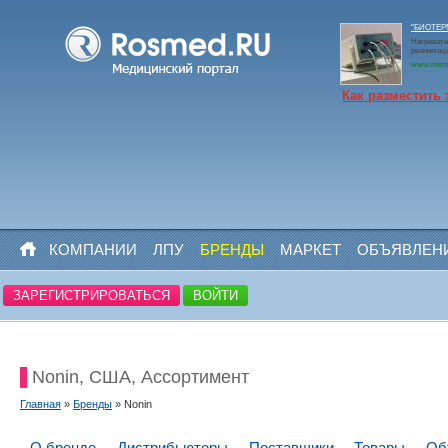
"БИОТЕРМ
Нагревате
реанимаци
www.rosm
Как разместить 
КОМПАНИИ
ЛПУ
БРЕНДЫ
МАРКЕТ
ОБЪЯВЛЕН
ЗАРЕГИСТРИРОВАТЬСЯ
ВОЙТИ
Nonin, США, Ассортимент
Главная
»
Бренды
» Nonin
О бренде
Дистрибьюторы
Поставщики
Товары
Об