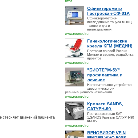
https:
Сфинктерометр
Гастроскан-СФ-01А
Сфинктерометрия-
исследования тонуса мышц
тазового дна и
вагин.давления.
www.rosmed.ru
Гинекологические
кресла КГМ (МЕДИН)
Поставки по всей России.
Монтаж и сервис, разработка
проектов.
www.rosmed.ru
"БИОТЕРМ-5У"
профилактика и
лечение
Нагревательное устройство
хирургического и
реанимационного назначения
www.rosmed.ru
Кровати SANDS,
САТУРН-90.
Противоожоговая SAT-
не стесняет движений пациента
1,SANDS,Кровать САТУРН-90
КМ-05
www.rosmed.ru
ВЕНОВИЗОР VEIN
FINDER VIVO 500S