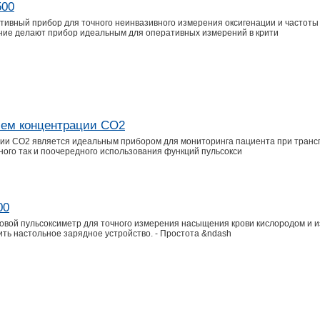
500
ивный прибор для точного неинвазивного измерения оксигенации и частоты
ние делают прибор идеальным для оперативных измерений в крити
ием концентрации CO2
ии CO2 является идеальным прибором для мониторинга пациента при трансп
тного так и поочередного использования функций пульсокси
00
вой пульсоксиметр для точного измерения насыщения крови кислородом и и
ить настольное зарядное устройство. - Простота &ndash