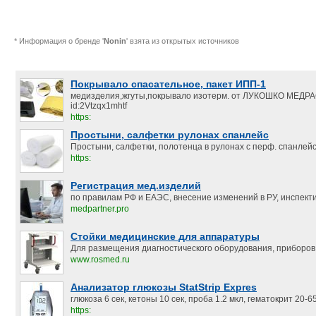
* Информация о бренде '
Nonin
' взята из открытых источников
Покрывало спасательное, пакет ИПП-1
медизделия,жгуты,покрывало изотерм. от ЛУКОШКО МЕД
id:2Vtzqx1mhtf
https:
Простыни, салфетки рулонах спанлейс
Простыни, салфетки, полотенца в рулонах с перф. спанлейс.
https:
Регистрация мед.изделий
по правилам РФ и ЕАЭС, внесение изменений в РУ, инспект
medpartner.pro
Стойки медицинские для аппаратуры
Для размещения диагностического оборудования, приборов,
www.rosmed.ru
Анализатор глюкозы StatStrip Expres
глюкоза 6 сек, кетоны 10 сек, проба 1.2 мкл, гематокрит 20-
https: