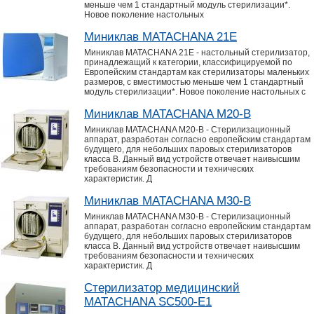
меньше чем 1 стандартный модуль стерилизации*.
Новое поколение настольных
Миниклав MATACHANA 21Е
Миниклав MATACHANA 21Е - настольный стерилизатор,
принадлежащий к категории, классифицируемой по
Европейским стандартам как стерилизаторы маленьких
размеров, с вместимостью меньше чем 1 стандартный
модуль стерилизации*. Новое поколение настольных с
Миниклав MATACHANA M20-B
Миниклав MATACHANA M20-B - Стерилизационный
аппарат, разработан согласно европейским стандартам
будущего, для небольших паровых стерилизаторов
класса В. Данный вид устройств отвечает наивысшим
требованиям безопасности и технических
характеристик. Д
Миниклав MATACHANA M30-B
Миниклав MATACHANA M30-B - Стерилизационный
аппарат, разработан согласно европейским стандартам
будущего, для небольших паровых стерилизаторов
класса В. Данный вид устройств отвечает наивысшим
требованиям безопасности и технических
характеристик. Д
Стерилизатор медицинский
MATACHANA SC500-E1