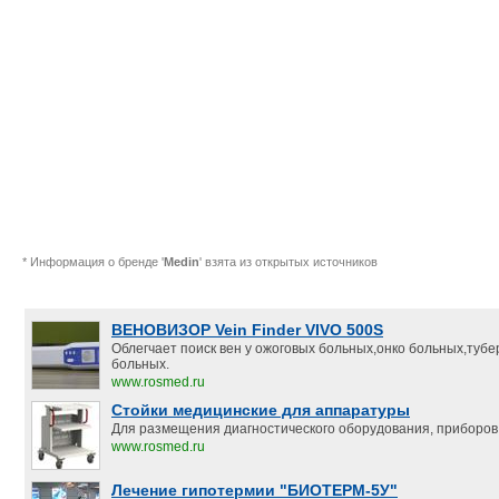
* Информация о бренде '
Medin
' взята из открытых источников
ВЕНОВИЗОР Vein Finder VIVO 500S
Облегчает поиск вен у ожоговых больных,онко больных,туб
больных.
www.rosmed.ru
Стойки медицинские для аппаратуры
Для размещения диагностического оборудования, приборов,
www.rosmed.ru
Лечение гипотермии "БИОТЕРМ-5У"