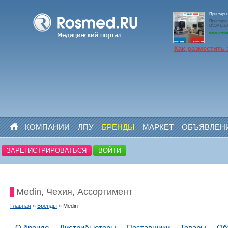
Принтеры
Принтеры
D55MD,U
www.rosm
Как разместить 
КОМПАНИИ
ЛПУ
БРЕНДЫ
МАРКЕТ
ОБЪЯВЛЕН
ЗАРЕГИСТРИРОВАТЬСЯ
ВОЙТИ
Medin, Чехия, Ассортимент
Главная
»
Бренды
» Medin
О бренде
Дистрибьюторы
Поставщики
Товары
Об