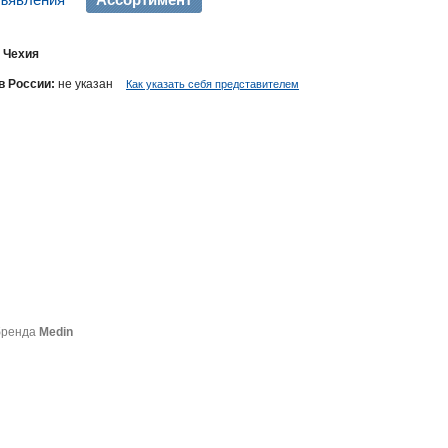
Чехия
в России:
не указан
Как указать себя представителем
бренда
Medin