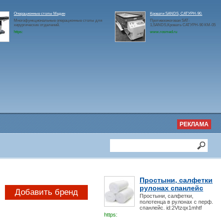
Операционные столы Медин
Кровати SANDS, САТУРН-90.
Многофункциональные операционные столы для
Противоожоговая SAT-
хирургических отделений.
1,SANDS,Кровать САТУРН-90 КМ-05
https:
www.rosmed.ru
РЕКЛАМА
Простыни, салфетки
рулонах спанлейс
Добавить бренд
Простыни, салфетки,
полотенца в рулонах с перф.
спанлейс. id:2Vtzqx1mhtf
https: