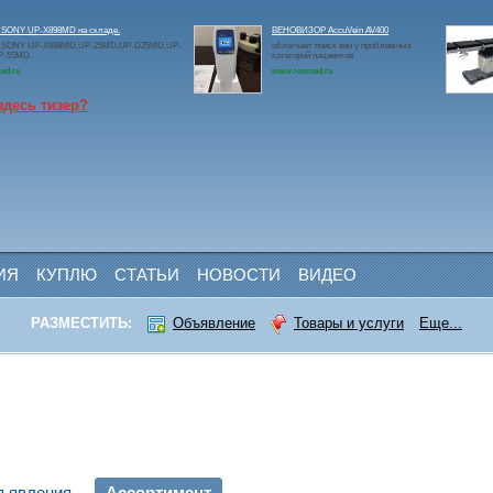
 SONY UP-X898MD на складе.
ВЕНОВИЗОР AccuVein AV400
 SONY UP-X898MD,UP-25MD,UP-D25MD,UP-
облегчает поиск вен у проблемных
P-55MD.
категорий пациентов
ed.ru
www.rosmed.ru
здесь тизер?
ИЯ
КУПЛЮ
СТАТЬИ
НОВОСТИ
ВИДЕО
РАЗМЕСТИТЬ:
Объявление
Товары и услуги
Еще...
ъявления
Ассортимент