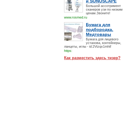
и SONOSCAPE
Большой ассотримент
сканеров узи по низким
ценам.Звоните!
www.rosmed.ru
Бумага для
подбородка.
Медтовары
Бумага для лицевого
установа, контейнеры,
ланцеты, иглы - id:2Vtzqx1mhtf
https:
Как разместить здесь тизер?