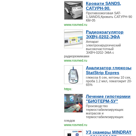
Кровати SANDS,
САТУРН-90.
Противоожоговая SAT-
1,SANDS,Кровать САТУРН-90
КМ-05
www.rosmed.ru
Радиокоагулятор
ЭХВЧ-0202-ЭФА
Аппарат
электрохирургический
высокочастотный
ЭХВЧ-0202-ЭФА с
радиорежимами
www.rosmed.ru
Анализатор глюкозы
StatStrip Expres
глюкоза 6 сек, кетоны 10 сек,
проба 1.2 мкл, гематокрит 20-
65%
https:
Лечение гипотермии
"БИОТЕРМ-5У"
Производство
термостабилизирующих
матрасов и
термостабилизирующих
пледов
www.rosmed.ru
УЗ сканеры MINDRAY