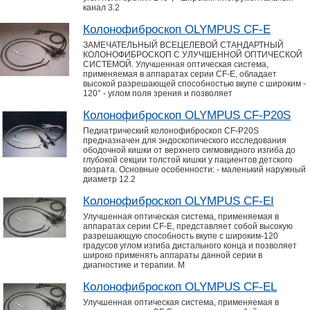
канал 3.2
Колонофиброскоп OLYMPUS CF-E
ЗАМЕЧАТЕЛЬНЫЙ ВСЕЦЕЛЕВОЙ СТАНДАРТНЫЙ
КОЛОНОФИБРОСКОП С УЛУЧШЕННОЙ ОПТИЧЕСКОЙ
СИСТЕМОЙ. Улучшенная оптическая система,
применяемая в аппаратах серии CF-E, обладает
высокой разрешающей способностью вкупе с широким -
120° - углом поля зрения и позволяет
Колонофиброскоп OLYMPUS CF-P20S
Педиатрический колонофиброскоп CF-P20S
предназначен для эндоскопического исследования
ободочной кишки от верхнего сигмовидного изгиба до
глубокой секции толстой кишки у пациентов детского
возрата. Основные особенности: - маленький наружный
диаметр 12.2
Колонофиброскоп OLYMPUS CF-ЕI
Улучшенная оптическая система, применяемая в
аппаратах серии CF-E, представляет собой высокую
разрешающую способность вкупе с широким-120
градусов углом изгиба дистального конца и позволяет
широко применять аппараты данной серии в
диагностике и терапии. М
Колонофиброскоп OLYMPUS CF-ЕL
Улучшенная оптическая система, применяемая в