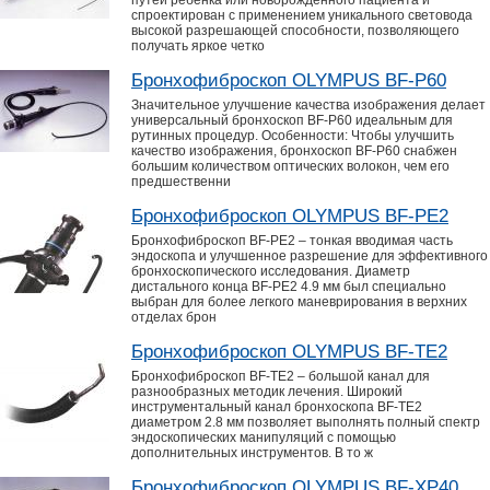
путей ребенка или новорожденного пациента и
спроектирован с применением уникального световода
высокой разрешающей способности, позволяющего
получать яркое четко
Бронхофиброскоп OLYMPUS BF-P60
Значительное улучшение качества изображения делает
универсальный бронхоскоп BF-P60 идеальным для
рутинных процедур. Особенности: Чтобы улучшить
качество изображения, бронхоскоп BF-P60 снабжен
большим количеством оптических волокон, чем его
предшественни
Бронхофиброскоп OLYMPUS BF-PE2
Бронхофиброскоп BF-PE2 – тонкая вводимая часть
эндоскопа и улучшенное разрешение для эффективного
бронхоскопического исследования. Диаметр
дистального конца BF-PE2 4.9 мм был специально
выбран для более легкого маневрирования в верхних
отделах брон
Бронхофиброскоп OLYMPUS BF-TE2
Бронхофиброскоп BF-TE2 – большой канал для
разнообразных методик лечения. Широкий
инструментальный канал бронхоскопа BF-TE2
диаметром 2.8 мм позволяет выполнять полный спектр
эндоскопических манипуляций с помощью
дополнительных инструментов. В то ж
Бронхофиброскоп OLYMPUS BF-XP40