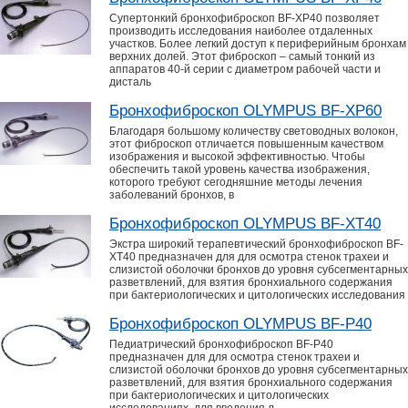
Супертонкий бронхофиброскоп BF-XP40 позволяет
производить исследования наиболее отдаленных
участков. Более легкий доступ к периферийным бронхам
верхних долей. Этот фиброскоп – самый тонкий из
аппаратов 40-й серии с диаметром рабочей части и
дисталь
Бронхофиброскоп OLYMPUS BF-XP60
Благодаря большому количеству световодных волокон,
этот фиброскоп отличается повышенным качеством
изображения и высокой эффективностью. Чтобы
обеспечить такой уровень качества изображения,
которого требуют сегодняшние методы лечения
заболеваний бронхов, в
Бронхофиброскоп OLYMPUS BF-XT40
Экстра широкий терапевтический бронхофиброскоп BF-
ХТ40 предназначен для для осмотра стенок трахеи и
слизистой оболочки бронхов до уровня субсегментарных
разветвлений, для взятия бронхиального содержания
при бактериологических и цитологических исследования
Бронхофиброскоп OLYMPUS BF-Р40
Педиатрический бронхофиброскоп BF-Р40
предназначен для для осмотра стенок трахеи и
слизистой оболочки бронхов до уровня субсегментарных
разветвлений, для взятия бронхиального содержания
при бактериологических и цитологических