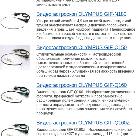
Аспирационный канал диаметром 3.7 мм и 2.8 -
мминструментальн
Видеогастроскоп OLYMPUS GIF-N180
Ультратонкий дизайн в 4,9 мм по всей длине вводимой
трубки обеспечивает беспрецедентную способность
введения и повышает комфорт пациента. Превосходное
изображение высокой четкости и естественных цветов.
Сопло подачи воздуха/воды на дистальном конце пост
Видеогастроскоп OLYMPUS GIF-Q150
Отличительные особенности: - Гастровидеоскоп
обеспечивает получение резких, четких,
высококачественных изображений с естественной
цветопередачей и эндоскопическим изображением
больших размеров - Улучшенная возможность введения
при тонком диаметре как ди
Видеогастроскоп OLYMPUS GIF-Q160
Видеогастроскоп GIF-Q160 - Изображение увеличенного
формата, прекрасной четкости и прозрачности, с
расширенным полем зрения и увеличенной глубиной
резкости оправдывает выбор данного эндоскопа для
проведения широкого ряда эндоскопических лечебных
процедур
Видеогастроскоп OLYMPUS GIF-Q160Z
Видеогастроскоп GIF-Q160Z - Исследование слизистой
верхних отделов ЖКТ с увеличением до 115 раз (при