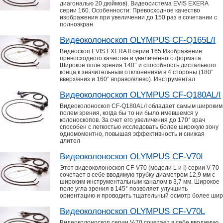
диагональю 20 дюймов). Видеосистема EVIS EXERA
серии 160. Особенности: Превосходное качество
изображения при увеличении до 150 раз в сочетании с
полноэкран
Видеоколоноскоп OLYMPUS CF-Q165L/I
Видеоскоп EVIS EXERA II серии 165 Изображение
превосходного качества и увеличенного формата.
Широкое поле зрения 140° и способность дистального
конца к значительным отклонениям в 4 стороны (180°
вверх/вниз и 160° вправо/влево). Инструментал
Видеоколоноскоп OLYMPUS CF-Q180AL/I
Видеоколоноскоп CF-Q180AL/I обладает самым широким
полем зрения, когда бы то ни было имевшемся у
колоноскопов. За счет его увеличения до 170° врач
способен с легкостью исследовать более широкую зону
одномоментно, повышая эффективность и снижая
длител
Видеоколоноскоп OLYMPUS CF-V70I
Этот видеоколоноскоп CF-V70 (модели L и I) серии V-70
сочетает в себе вводимую трубку диаметром 12,9 мм с
широким инструментальным каналом в 3,7 мм. Широкое
поле угла зрения в 145° позволяет улучшить
ориентацию и проводить тщательный осмотр более шир
Видеоколоноскоп OLYMPUS CF-V70L
Видеоколоноскоп серии V-70 сочетает в себе вводимую