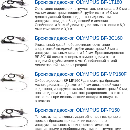
Бронховидеоскоп OLYMPUS BF-1T180
Сочетание широкого инструментального канала 3,0 мм с
малым диаметром вводимой трубки всего в 6,0 мм
делают данный бронховидеоскоп идеальным
инструментом для обследований и лечения.
Особенности Малый диаметр дистального конца в 6,0
мм в сочетании с 3,0 м
Бронховидеоскоп OLYMPUS BF-3C160
Уникальный дизайн обеспечивает сочетание
сверхтонкой вводимой трубки диаметром 3.8 мм с
инструментальным каналом 1,2 мм. Бронховидеоскоп
BF-3C160 является первым в мире с диаметром
вводимой трубки менее 4 мм. Снабженный самой
миниатюрной в мире из разраб
Бронховидеоскоп OLYMPUS BF-MP160F
Фибровидеоскоп BF-MP160F для осмотра бронхов
малого диаметра. Диаметр 4.4 мм дистальной части
эндоскопа, инструментальный канал диаметром 2.0 мм,
новая видеоматрица высокого разрешения – все это
позволяет при использовании аппарата получать
высокока
Бронховидеоскоп OLYMPUS BF-P150
Тонкая, изящная конструкция облегчает введение в
просвет бронхов, при наличии встроенного
инструментального канала, совместимого со
стандартными эндобронхиальными инструментами