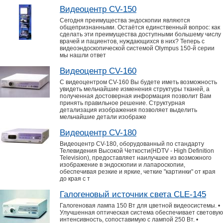
Видеоцентр CV-150
Сегодня преимущества эндоскопии являются
общепризнанными. Остаётся единственный вопрос: как
сделать эти преимущества доступными большему числу
врачей и пациентов, нуждающихся в них? Теперь с
видеоэндоскопической системой Olympus 150-й серии
мы нашли ответ
Видеоцентр CV-160
C видеоцентром CV-160 Вы будете иметь возможность
увидеть мельчайшие изменения структуры тканей, а
полученная достоверная информация позволит Вам
принять правильное решение. Структурная
детализация изображения позволяет выделить
мельчайшие детали изображе
Видеоцентр CV-180
Видеоцентр CV-180, оборудованный по стандарту
Телевидения Высокой Четкости(HDTV - High Definition
Television), предоставляет наилучшее из возможного
изображение в эндоскопии и лапароскопии,
обеспечивая резкие и яркие, четкие "картинки" от края
до края с т
Галогеновый источник света CLE-145
Галогеновая лампа 150 Вт для цветной видеосистемы. •
Улучшенная оптическая система обеспечивает световую
интенсивность, сопоставимую с лампой 250 Вт. •