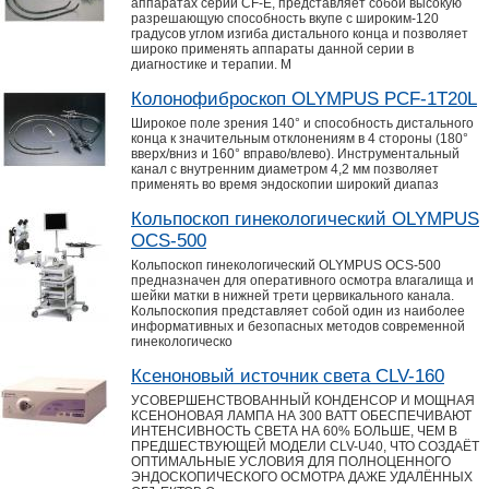
аппаратах серии CF-E, представляет собой высокую
разрешающую способность вкупе с широким-120
градусов углом изгиба дистального конца и позволяет
широко применять аппараты данной серии в
диагностике и терапии. М
Колонофиброскоп OLYMPUS PCF-1T20L
Широкое поле зрения 140° и способность дистального
конца к значительным отклонениям в 4 стороны (180°
вверх/вниз и 160° вправо/влево). Инструментальный
канал с внутренним диаметром 4,2 мм позволяет
применять во время эндоскопии широкий диапаз
Кольпоскоп гинекологический OLYMPUS
OCS-500
Кольпоскоп гинекологический OLYMPUS OCS-500
предназначен для оперативного осмотра влагалища и
шейки матки в нижней трети цервикального канала.
Кольпоскопия представляет собой один из наиболее
информативных и безопасных методов современной
гинекологическо
Ксеноновый источник света CLV-160
УСОВЕРШЕНСТВОВАННЫЙ КОНДЕНСОР И МОЩНАЯ
КСЕНОНОВАЯ ЛАМПА НА 300 ВАТТ ОБЕСПЕЧИВАЮТ
ИНТЕНСИВНОСТЬ СВЕТА НА 60% БОЛЬШЕ, ЧЕМ В
ПРЕДШЕСТВУЮЩЕЙ МОДЕЛИ CLV-U40, ЧТО СОЗДАЁТ
ОПТИМАЛЬНЫЕ УСЛОВИЯ ДЛЯ ПОЛНОЦЕННОГО
ЭНДОСКОПИЧЕСКОГО ОСМОТРА ДАЖЕ УДАЛЁННЫХ