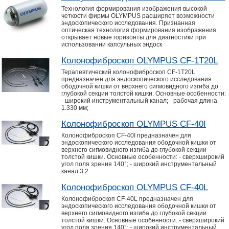
Технология формирования изображения высокой
четкости фирмы OLYMPUS расширяет возможности
эндоскопического исследования. Признанная
оптическая технология формирования изображения
открывает новые горизонты для диагностики при
использовании капсульных эндоск
Колонофиброскоп OLYMPUS CF-1T20L
Терапевтический колонофиброскоп CF-1Т20L
предназначен для эндоскопического исследования
ободочной кишки от верхнего сигмовидного изгиба до
глубокой секции толстой кишки. Основные особенности:
- широкий инструментальный канал; - рабочая длина
1.330 мм;
Колонофиброскоп OLYMPUS CF-40I
Колонофиброскоп CF-40I предназначен для
эндоскопического исследования ободочной кишки от
верхнего сигмовидного изгиба до глубокой секции
толстой кишки. Основные особенности: - сверхширокий
угол поля зрения 140°; - широкий инструментальный
канал 3.2
Колонофиброскоп OLYMPUS CF-40L
Колонофиброскоп CF-40L предназначен для
эндоскопического исследования ободочной кишки от
верхнего сигмовидного изгиба до глубокой секции
толстой кишки. Основные особенности: - сверхширокий
угол поля зрения 140°; - широкий инструментальный