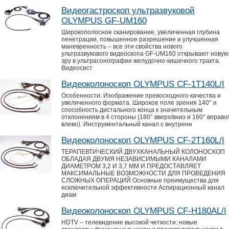
Видеогастроскоп ультразвуковой
OLYMPUS GF-UM160
Широкополосное сканирование, увеличенная глубина
пенетрации, повышенное разрешение и улучшенная
маневренность – все эти свойства нового
ультразвукового видеоскопа GF-UM160 открывают новую
эру в ультрасонографии желудочно-кишечного тракта.
Видеосист
Видеоколоноскоп OLYMPUS CF-1T140L/I
Особенности: Изображение превосходного качества и
увеличенного формата. Широкое поле зрения 140° и
способность дистального конца к значительным
отклонениям в 4 стороны (180° вверх/вниз и 160° вправо/
влево). Инструментальный канал с внутренн
Видеоколоноскоп OLYMPUS CF-2T160L/I
ТЕРАПЕВТИЧЕСКИЙ ДВУХКАНАЛЬНЫЙ КОЛОНОСКОП
ОБЛАДАЯ ДВУМЯ НЕЗАВИСИМЫМИ КАНАЛАМИ
ДИАМЕТРОМ 3,2 И 3,7 ММ И ПРЕДОСТАВЛЯЕТ
МАКСИМАЛЬНЫЕ ВОЗМОЖНОСТИ ДЛЯ ПРОВЕДЕНИЯ
СЛОЖНЫХ ОПЕРАЦИЙ Основные преимущества для
исключительной эффективности Аспирационный канал
диам
Видеоколоноскоп OLYMPUS CF-H180AL/I
HDTV – телевидение высокой четкости: новые