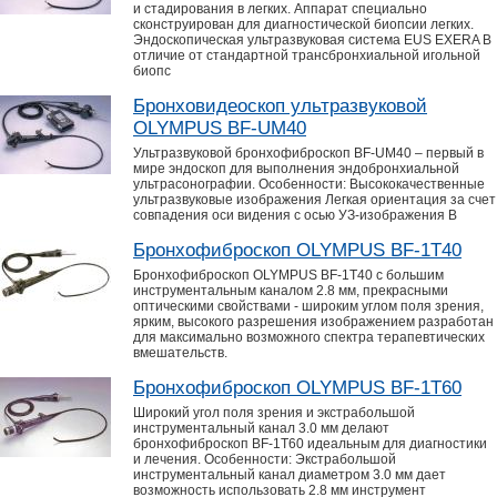
и стадирования в легких. Аппарат специально
сконструирован для диагностической биопсии легких.
Эндоскопическая ультразвуковая система EUS EXERA В
отличие от стандартной трансбронхиальной игольной
биопс
Бронховидеоскоп ультразвуковой
OLYMPUS BF-UM40
Ультразвуковой бронхофиброскоп BF-UM40 – первый в
мире эндоскоп для выполнения эндобронхиальной
ультрасонографии. Особенности: Высококачественные
ультразвуковые изображения Легкая ориентация за счет
совпадения оси видения с осью УЗ-изображения В
Бронхофиброскоп OLYMPUS BF-1T40
Бронхофиброскоп OLYMPUS BF-1T40 с большим
инструментальным каналом 2.8 мм, прекрасными
оптическими свойствами - широким углом поля зрения,
ярким, высокого разрешения изображением разработан
для максимально возможного спектра терапевтических
вмешательств.
Бронхофиброскоп OLYMPUS BF-1T60
Широкий угол поля зрения и экстрабольшой
инструментальный канал 3.0 мм делают
бронхофиброскоп BF-1T60 идеальным для диагностики
и лечения. Особенности: Экстрабольшой
инструментальный канал диаметром 3.0 мм дает
возможность использовать 2.8 мм инструмент