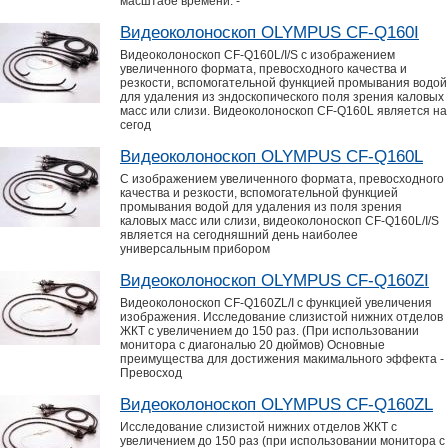
масштабе времени. -
Видеоколоноскоп OLYMPUS CF-Q160I
Видеоколоноскоп CF-Q160L/I/S с изображением
увеличенного формата, превосходного качества и
резкости, вспомогательной функцией промывания водой
для удаления из эндоскопического поля зрения каловых
масс или слизи. Видеоколоноскоп CF-Q160L является на
сегод
Видеоколоноскоп OLYMPUS CF-Q160L
С изображением увеличенного формата, превосходного
качества и резкости, вспомогательной функцией
промывания водой для удаления из поля зрения
каловых масс или слизи, видеоколоноскоп CF-Q160L/I/S
является на сегодняшний день наиболее
универсальным прибором
Видеоколоноскоп OLYMPUS CF-Q160ZI
Видеоколоноскоп CF-Q160ZL/I с функцией увеличения
изображения. Исследование слизистой нижних отделов
ЖКТ с увеличением до 150 раз. (При использовании
монитора с диагональю 20 дюймов) Основные
преимущества для достижения макимального эффекта -
Превосход
Видеоколоноскоп OLYMPUS CF-Q160ZL
Исследование слизистой нижних отделов ЖКТ с
увеличением до 150 раз (при использовании монитора с