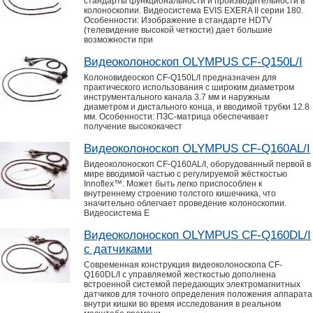
стандарты функциональности и производительности в
колоноскопии. Видеосистема EVIS EXERA II серии 180.
Особенности: Изображение в стандарте HDTV
(телевидение высокой четкости) дает большие
возможности при
Видеоколоноскоп OLYMPUS CF-Q150L/I
Колоновидеоскоп CF-Q150L/I предназначен для
практического использования с широким диаметром
инструментального канала 3.7 мм и наружным
диаметром и дистального конца, и вводимой трубки 12.8
мм. Особенности: ПЗС-матрица обеспечивает
получение высококачест
Видеоколоноскоп OLYMPUS CF-Q160AL/I
Видеоколоноскоп CF-Q160AL/I, оборудованный первой в
мире вводимой частью с регулируемой жёсткостью
Innoflex™. Может быть легко приспособлен к
внутреннему строению толстого кишечника, что
значительно облегчает проведение колоноскопии.
Видеосистема E
Видеоколоноскоп OLYMPUS CF-Q160DL/I
с датчиками
Современная конструкция видеоколоноскопа CF-
Q160DL/I с управляемой жесткостью дополнена
встроенной системой передающих электромагнитных
датчиков для точного определения положения аппарата
внутри кишки во время исследования в реальном