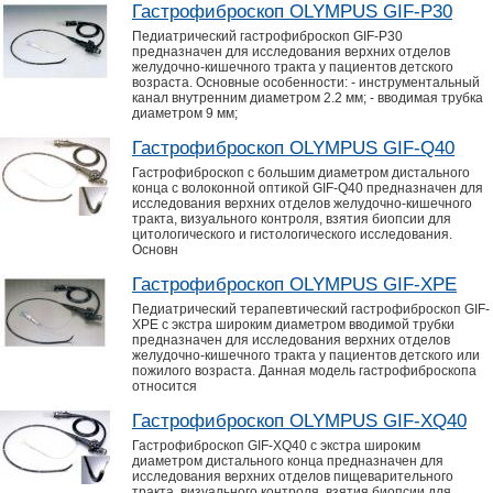
Гастрофиброскоп OLYMPUS GIF-P30
Педиатрический гастрофиброскоп GIF-Р30
предназначен для исследования верхних отделов
желудочно-кишечного тракта у пациентов детского
возраста. Основные особенности: - инструментальный
канал внутренним диаметром 2.2 мм; - вводимая трубка
диаметром 9 мм;
Гастрофиброскоп OLYMPUS GIF-Q40
Гастрофиброскоп с большим диаметром дистального
конца с волоконной оптикой GIF-Q40 предназначен для
исследования верхних отделов желудочно-кишечного
тракта, визуального контроля, взятия биопсии для
цитологического и гистологического исследования.
Основн
Гастрофиброскоп OLYMPUS GIF-XPE
Педиатрический терапевтический гастрофиброскоп GIF-
ХРЕ с экстра широким диаметром вводимой трубки
предназначен для исследования верхних отделов
желудочно-кишечного тракта у пациентов детского или
пожилого возраста. Данная модель гастрофиброскопа
относится
Гастрофиброскоп OLYMPUS GIF-XQ40
Гастрофиброскоп GIF-XQ40 с экстра широким
диаметром дистального конца предназначен для
исследования верхних отделов пищеварительного
тракта, визуального контроля, взятия биопсии для