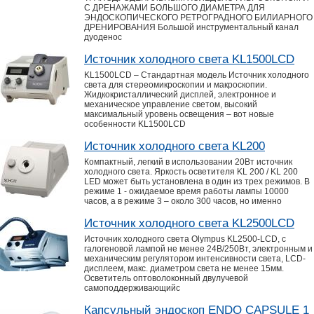
С ДРЕНАЖАМИ БОЛЬШОГО ДИАМЕТРА ДЛЯ
ЭНДОСКОПИЧЕСКОГО РЕТРОГРАДНОГО БИЛИАРНОГО
ДРЕНИРОВАНИЯ Большой инструментальный канал
дуоденос
Источник холодного света KL1500LCD
KL1500LCD – Стандартная модель Источник холодного
света для стереомикроскопии и макроскопии.
Жидкокристаллический дисплей, электронное и
механическое управление светом, высокий
максимальный уровень освещения – вот новые
особенности KL1500LCD
Источник холодного света KL200
Компактный, легкий в использовании 20Вт источник
холодного света. Яркость осветителя KL 200 / KL 200
LED может быть установлена в один из трех режимов. В
режиме 1 - ожидаемое время работы лампы 10000
часов, а в режиме 3 – около 300 часов, но именно
Источник холодного света KL2500LCD
Источник холодного света Olympus KL2500-LCD, с
галогеновой лампой не менее 24В/250Вт, электронным и
механическим регулятором интенсивности света, LCD-
дисплеем, макс. диаметром света не менее 15мм.
Осветитель оптоволоконный двулучевой
самоподдерживающийс
Капсульный эндоскоп ENDO CAPSULE 1