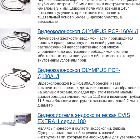
трубку диаметром 12.9 мм с широким инструментальным
каналом в 3.7 мм. Широкое поле угла зрения в 145°
позволяет улучшить ориентацию и проводить
тщательный осмотр более широкого участка, а
высококаче
Видеоколоноскоп OLYMPUS PCF-160AL/I
Регулировка жесткости вводимой части производится
простым вращением регулировочной рукоятки,
расположенной непосредственно под блоком
управления, до достижения необходимой степени
жёсткости, которая наилучшим образом соответствует
внутренним условиям пров
Видеоколоноскоп OLYMPUS PCF-
Q180AL/I
Видеоколоноскоп PCF-Q180AL/I обеспечивает
исключительно резкое, детализированное изображение
на большом экране, обладая при этом весьма малым
диаметром дистального конца 11,3 мм и вводимой трубки
11,5 мм и большим инструментальным каналом 3,2 мм в
диаметр
Видеосистема эндоскопическая EVIS
EXERA II серии 180
Являясь пионером в области эндоскопии, фирма
Olympus продолжает обеспечивать врачей
инструментами, которые им необходимы для уверенного