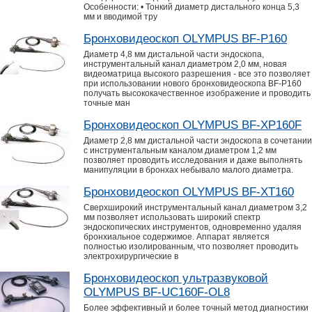
Особенности: • Тонкий диаметр дистального конца 5,3
мм и вводимой тру
Бронховидеоскоп OLYMPUS BF-P160
Диаметр 4,8 мм дистальной части эндоскопа,
инструментальный канал диаметром 2,0 мм, новая
видеоматрица высокого разрешения - все это позволяет
при использовании нового бронховидеоскопа BF-P160
получать высококачественное изображение и проводить
точные ман
Бронховидеоскоп OLYMPUS BF-XP160F
Диаметр 2,8 мм дистальной части эндоскопа в сочетании
с инструментальным каналом диаметром 1,2 мм
позволяет проводить исследования и даже выполнять
манипуляции в бронхах небывало малого диаметра.
Бронховидеоскоп OLYMPUS BF-XT160
Сверхширокий инструментальный канал диаметром 3,2
мм позволяет использовать широкий спектр
эндоскопических инструментов, одновременно удаляя
бронхиальное содержимое. Аппарат является
полностью изолированным, что позволяет проводить
электрохирургические в
Бронховидеоскоп ультразвуковой
OLYMPUS BF-UC160F-OL8
Более эффективный и более точный метод диагностики