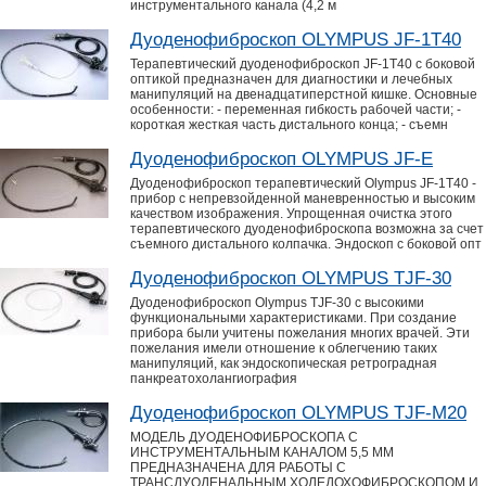
инструментального канала (4,2 м
Дуоденофиброскоп OLYMPUS JF-1T40
Терапевтический дуоденофиброскоп JF-1T40 с боковой
оптикой предназначен для диагностики и лечебных
манипуляций на двенадцатиперстной кишке. Основные
особенности: - переменная гибкость рабочей части; -
короткая жесткая часть дистального конца; - съемн
Дуоденофиброскоп OLYMPUS JF-Е
Дуоденофиброскоп терапевтический Olympus JF-1T40 -
прибор с непревзойденной маневренностью и высоким
качеством изображения. Упрощенная очистка этого
терапевтического дуоденофиброскопа возможна за счет
съемного дистального колпачка. Эндоскоп с боковой опт
Дуоденофиброскоп OLYMPUS TJF-30
Дуоденофиброскоп Olympus TJF-30 с высокими
функциональными характеристиками. При создание
прибора были учитены пожелания многих врачей. Эти
пожелания имели отношение к облегчению таких
манипуляций, как эндоскопическая ретроградная
панкреатохолангиография
Дуоденофиброскоп OLYMPUS TJF-M20
МОДЕЛЬ ДУОДЕНОФИБРОСКОПА С
ИНСТРУМЕНТАЛЬНЫМ КАНАЛОМ 5,5 ММ
ПРЕДНАЗНАЧЕНА ДЛЯ РАБОТЫ С
ТРАНСДУОДЕНАЛЬНЫМ ХОЛЕДОХОФИБРОСКОПОМ И