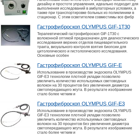
дизайну и простоте управления, идеально подходит для
выполнения исследований в амбулаторных условиях, а
также при транспортировке больных из поликлиники в
стационар. С этим осветителем совместимы все фибр
Гастрофиброскоп OLYMPUS GIF-1Т30
Терапевтический гастрофиброскоп GIF-1T30 с
волоконной оптикой предназначен для диагностического
исследования верхних отделов пищеварительного
тракта, визуального контроля взятия биопсии для
цитологического и гистологического исследования.
Основные особен
Гастрофиброскоп OLYMPUS GIF-E
Использование в производстве эндоскопа OLYMPUS
GIF-E3 технологии плотной укладки позволило
увеличить количество используемых световодных
волокон на 30 процентов без увеличения диаметра
светопередающего жгута. В результате изображение
стало более четким и
Гастрофиброскоп OLYMPUS GIF-E3
Использование в производстве эндоскопа OLYMPUS
GIF-E3 технологии плотной укладки позволило
увеличить количество используемых световодных
волокон на 30 процентов без увеличения диаметра
светопередающего жгута. В результате изображение
стало более четким и