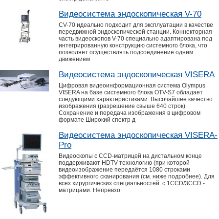
Видеосистема эндоскопическая V-70
CV-70 идеально подходит для эксплуатации в качестве
передвижной эндоскопической станции. Коннекторная
часть видеоскопов V-70 cпециально адаптирована под
интегрированную конструкцию системного блока, что
позволяет осуществлять подсоединение одним
движением
Видеосистема эндоскопическая VISERA
Цифровая видеоинформационная система Olympus
VISERA на базе системного блока OTV-S7 обладает
следующими характеристиками: Высочайшее качество
изображения (разрешение свыше 640 строк)
Сохранение и передача изображения в цифровом
формате Широкий спектр д
Видеосистема эндоскопическая VISERA-
Pro
Видеоскопы с CCD-матрицей на дистальном конце
поддерживают HDTV-технологию (при которой
видеоизображение передаётся 1080 строками
эффективного сканирования (см. ниже подробнее). Для
всех хирургических специальностей. с 1CCD/3CCD -
матрицами. Непревзо