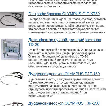
цитологического и гистологического исследования.
Основные особенности:
Гастрофиброскоп OLYMPUS GIF-XT30
Быстрая аспирация и удаление крови, сгустков, остатков
пищи возможны через инструментальный канал при
подсоединении его к отдельной эндоскопической помпе,
что облегчает лечение острых гастродуоденальных
кровотечений в экстренных случаях. Целенаправленная
Дезинфектор ручной для фиброскопов
TD-20
Ручной передвижной дезинфектор TD-20 предназначен
для очистки и дезинфекции фиброскопов фирмы
Олимпас. Передвижной дезинфектор TD-20
представляет собой тележку, оснащенную 4-мя
большими, удобными, устойчивыми колесами, что
обеспечивает высокую подвижност
Дуоденовидеоскоп OLYMPUS PJF-160
И дистальная часть, и вводимая трубка имеют диаметр
7.5 мм, что делает этот дуоденоскоп идеальным
инструментом для использования у пациентов со
стриктурами и узкими просветами органов. Сверх-тонкая
конструкция аппрата стала возможной при
использовании ми
Дуоденовидеоскоп OLYMPUS TJF-150