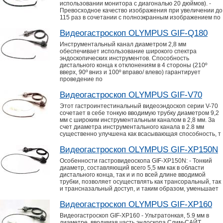
использовании монитора с диагональю 20 дюймов). -
Превосходное качество изображения при увеличении до
115 раз в сочетании с полноэкранным изображением по
Видеогастроскоп OLYMPUS GIF-Q180
Инструментальный канал диаметром 2,8 мм
обеспечивает использование широкого спектра
эндоскопических инструментов. Способность
дистального конца к отклонениям в 4 стороны (210º
вверх, 90º вниз и 100º вправо/ влево) гарантирует
проведение по
Видеогастроскоп OLYMPUS GIF-V70
Этот гастроинтестинальный видеоэндоскоп серии V-70
сочетает в себе тонкую вводимую трубку диаметром 9,2
мм с широким инструментальным каналом в 2,8 мм. За
счет диаметра инструментального канала в 2.8 мм
существенно улучшена как всасывающая способность, т
Видеогастроскоп OLYMPUS GIF-XP150N
Особенности гастровидеоскопа GIF-XP150N: - Тонкий
диаметр, составляющий всего 5,5 мм как в области
дистального конца, так и и по всей длине вводимой
трубки, позволяет осуществлять как трансоральный, так
и трансназальный доступ, и таким образом, уменьшает
Видеогастроскоп OLYMPUS GIF-XP160
Видеогастроскоп GIF-XP160 - Ультратонкая, 5.9 мм в
диаметре, вводимая часть эндоскопа Слим-САЙТ