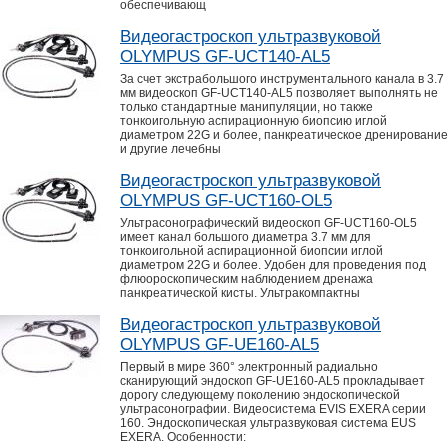
обеспечивающ
Видеогастроскоп ультразвуковой
OLYMPUS GF-UCT140-AL5
За счет экстрабольшого инструментального канала в 3.7
мм видеоскоп GF-UCT140-AL5 позволяет выполнять не
только стандартные манипуляции, но также
тонкоигольную аспирационную биопсию иглой
диаметром 22G и более, панкреатическое дренирование
и другие лечебны
Видеогастроскоп ультразвуковой
OLYMPUS GF-UCT160-OL5
Ультрасонографический видеоскоп GF-UCT160-OL5
имеет канал большого диаметра 3.7 мм для
тонкоигольной аспирационной биопсии иглой
диаметром 22G и более. Удобен для проведения под
флюороскопическим наблюдением дренажа
панкреатической кисты. Ультракомпактны
Видеогастроскоп ультразвуковой
OLYMPUS GF-UE160-AL5
Первый в мире 360° электронный радиально
сканирующий эндоскоп GF-UE160-AL5 прокладывает
дорогу следующему поколению эндоскопической
ультрасонографии. Видеосистема EVIS EXERA серии
160. Эндоскопическая ультразвуковая система EUS
EXERA. Особенности: