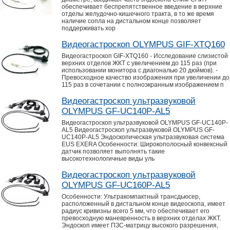
обеспечивает беспрепятственное введение в верхние
отделы желудочно-кишечного тракта, в то же время
наличие сопла на дистальном конце позволяет
поддерживать хор
Видеогастроскоп OLYMPUS GIF-XTQ160
Видеогастроскоп GIF-XTQ160 - Исследование слизистой
верхних отделов ЖКТ с увеличением до 115 раз (при
использовании монитора с диагональю 20 дюймов). -
Превосходное качество изображения при увеличении до
115 раз в сочетании с полноэкранным изображением п
Видеогастроскоп ультразвуковой
OLYMPUS GF-UC140P-AL5
Видеогастроскоп ультразвуковой OLYMPUS GF-UC140P-
AL5 Видеогастроскоп ультразвуковой OLYMPUS GF-
UC140P-AL5 Эндоскопическая ультразвуковая система
EUS EXERA Особенности: Широкополосный конвексный
датчик позволяет выполнять такие
высокотехнологичные виды уль
Видеогастроскоп ультразвуковой
OLYMPUS GF-UC160P-AL5
Особенности: Ультракомпактный трансдьюсер,
расположенный в дистальном конце видеоскопа, имеет
радиус кривизны всего 5 мм, что обеспечивает его
превосходную маневренность в верхних отделах ЖКТ.
Эндоскоп имеет ПЗС-матрицу высокого разрешения,