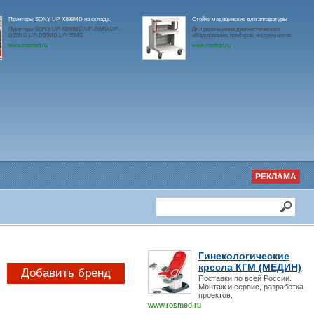
Принтеры SONY UP-X898MD на складе.
Стойки медицинские для аппаратуры
Принтеры SONY UP-X898MD,UP-25MD,UP-
Для размещения диагностического
D25MD,UP-D55MD,UP-55MD.
оборудования, приборов, инструментов.
www.rosmed.ru
www.rosmed.ru
РЕКЛАМА
Гинекологические
кресла КГМ (МЕДИН)
Добавить бренд
Поставки по всей России.
Монтаж и сервис, разработка
проектов.
www.rosmed.ru