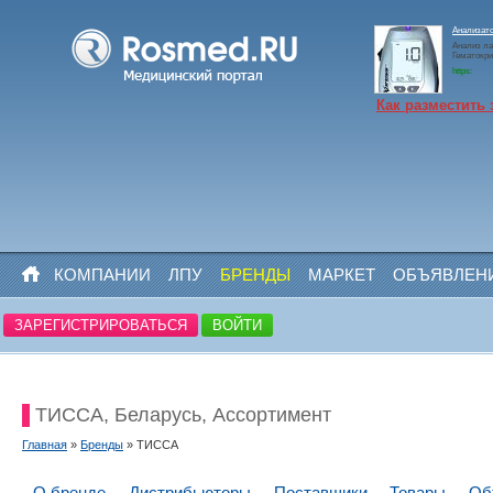
Анализато
Анализ ла
Гематокр
https:
Как разместить 
КОМПАНИИ
ЛПУ
БРЕНДЫ
МАРКЕТ
ОБЪЯВЛЕН
ЗАРЕГИСТРИРОВАТЬСЯ
ВОЙТИ
ТИССА, Беларусь, Ассортимент
Главная
»
Бренды
» ТИССА
О бренде
Дистрибьюторы
Поставщики
Товары
Об