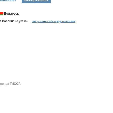
Беларусь
в России:
не указан
Как указать себя представителем
бренда
ТИССА