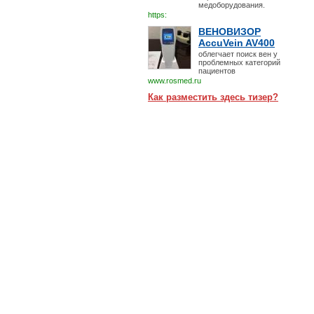
медоборудования.
https:
ВЕНОВИЗОР
AccuVein AV400
облегчает поиск вен у
проблемных категорий
пациентов
www.rosmed.ru
Как разместить здесь тизер?