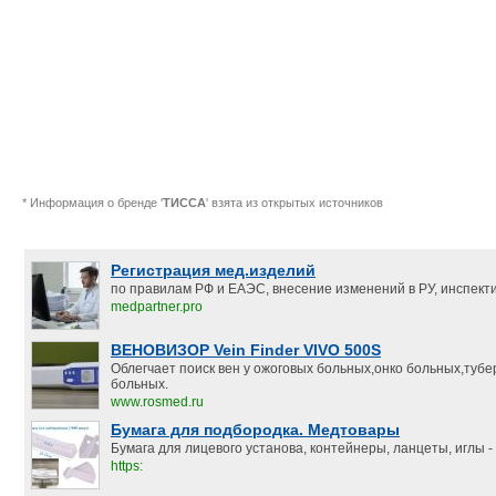
* Информация о бренде '
ТИССА
' взята из открытых источников
Регистрация мед.изделий
по правилам РФ и ЕАЭС, внесение изменений в РУ, инспект
medpartner.pro
ВЕНОВИЗОР Vein Finder VIVO 500S
Облегчает поиск вен у ожоговых больных,онко больных,туб
больных.
www.rosmed.ru
Бумага для подбородка. Медтовары
Бумага для лицевого установа, контейнеры, ланцеты, иглы - 
https: