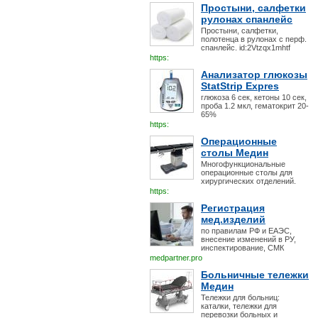
Простыни, салфетки
рулонах спанлейс
Простыни, салфетки,
полотенца в рулонах с перф.
спанлейс. id:2Vtzqx1mhtf
https:
Анализатор глюкозы
StatStrip Expres
глюкоза 6 сек, кетоны 10 сек,
проба 1.2 мкл, гематокрит 20-
65%
https:
Операционные
столы Медин
Многофункциональные
операционные столы для
хирургических отделений.
https:
Регистрация
мед.изделий
по правилам РФ и ЕАЭС,
внесение изменений в РУ,
инспектирование, СМК
medpartner.pro
Больничные тележки
Медин
Тележки для больниц:
каталки, тележки для
перевозки больных и