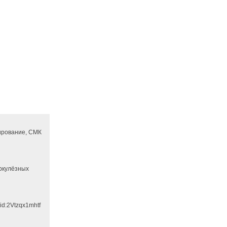
ирование, СМК
еркулёзных
id:2Vtzqx1mhtf