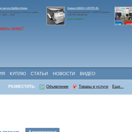
р лактата StatStrip Xpress
Кровати SANDS, САТУРН-90.
ктата за 13 секунд из 0,6 мкл крови,
Противоожоговая SAT-1,SANDS,Кровать
ит: 20% — 65%
САТУРН-90 КМ-05
www.rosmed.ru
здесь тизер?
ИЯ
КУПЛЮ
СТАТЬИ
НОВОСТИ
ВИДЕО
РАЗМЕСТИТЬ:
Объявление
Товары и услуги
Еще...
ъявления
Ассортимент