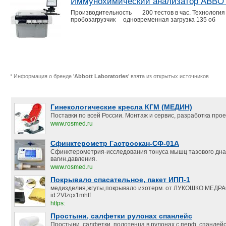
Иммунохимический анализатор ABBOTT
Производительность 200 тестов в час. Технологи
пробозагрузчик oдновременная загрузка 135 об
* Информация о бренде '
Abbott Laboratories
' взята из открытых источников
Гинекологические кресла КГМ (МЕДИН)
Поставки по всей России. Монтаж и сервис, разработка прое
www.rosmed.ru
Сфинктерометр Гастроскан-СФ-01А
Сфинктерометрия-исследования тонуса мышц тазового дна
вагин.давления.
www.rosmed.ru
Покрывало спасательное, пакет ИПП-1
медизделия,жгуты,покрывало изотерм. от ЛУКОШКО МЕД
id:2Vtzqx1mhtf
https:
Простыни, салфетки рулонах спанлейс
Простыни, салфетки, полотенца в рулонах с перф. спанлейс.