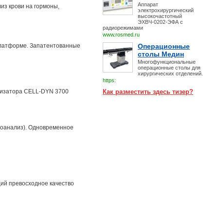
Аппарат
з крови на гормоны,
электрохирургический
высокочастотный
ЭХВЧ-0202-ЭФА с
радиорежимами
www.rosmed.ru
платформе. Запатентованные
Операционные
столы Медин
Многофункциональные
операционные столы для
хирургических отделений.
https:
ализатора CELL-DYN 3700
Как разместить здесь тизер?
оанализ). Одновременное
щий превосходное качество