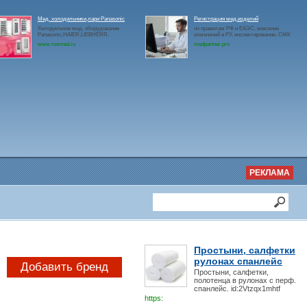
Мед. холодильники,лари Panasonic
Регистрация мед.изделий
Холодильное мед. оборудование
по правилам РФ и ЕАЭС, внесение
Panasonic,HAIER,LIEBHERR.
изменений в РУ, инспектирование, СМК
www.rosmed.ru
medpartner.pro
РЕКЛАМА
Простыни, салфетки
рулонах спанлейс
Добавить бренд
Простыни, салфетки,
полотенца в рулонах с перф.
спанлейс. id:2Vtzqx1mhtf
https: