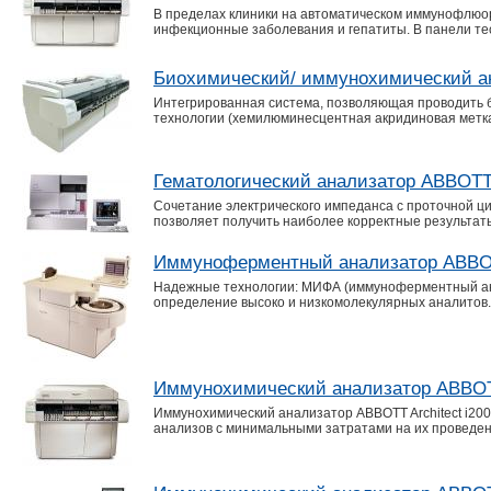
В пределах клиники на автоматическом иммунофлюо
инфекционные заболевания и гепатиты. В панели те
Биохимический/ иммунохимический ан
Интегрированная система, позволяющая проводить 
технологии (хемилюминесцентная акридиновая метка
Гематологический анализатор ABBOTT 
Сочетание электрического импеданса с проточной ц
позволяет получить наиболее корректные результат
Иммуноферментный анализатор ABB
Надежные технологии: МИФА (иммуноферментный ан
определение высоко и низкомолекулярных аналитов. 
Иммунохимический анализатор ABBOTT 
Иммунохимический анализатор ABBOTT Architect i20
анализов с минимальными затратами на их проведе