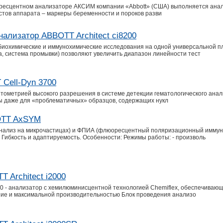
ресцентном анализаторе АКСИМ компании «Abbott» (США) выполняется анали
стов аппарата – маркеры беременности и пороков разви
ализатор ABBOTT Architect ci8200
биохимические и иммунохимические исследования на одной универсальной 
, система промывки) позволяют увеличить диапазон линейности тест
Cell-Dyn 3700
итометрией высокого разрешения в системе детекции гематологического ан
ы даже для «проблематичных» образцов, содержащих нукл
OTT AxSYM
ализ на микрочастицах) и ФПИА (флюоресцентный поляризационный иммун
Гибкость и адаптируемость. Особенности: Режимы работы: - произволь
Architect i2000
00 - анализатор с хемилюминисцентной технологией Chemiflex, обеспечиваю
ние и максимальной производительностью Блок проведения анализо