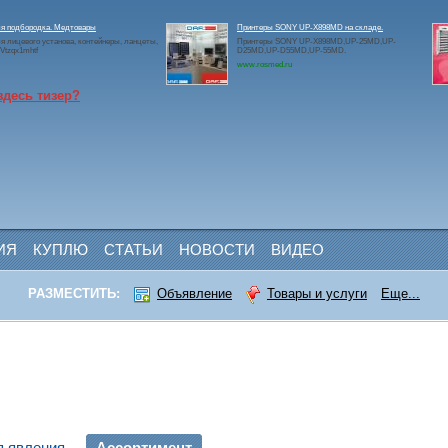
ля подбородка. Медтовары
Принтеры SONY UP-X898MD на складе.
я лицевого установа, контейнеры, ланцеты,
Принтеры SONY UP-X898MD,UP-25MD,UP-
2Vtzqx1mhtf
D25MD,UP-D55MD,UP-55MD.
www.rosmed.ru
здесь тизер?
ИЯ
КУПЛЮ
СТАТЬИ
НОВОСТИ
ВИДЕО
РАЗМЕСТИТЬ:
Объявление
Товары и услуги
Еще...
ъявления
Ассортимент