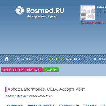
Бумага д
Бумага дл
иглы - id:
https:
Как разместить 
КОМПАНИИ
ЛПУ
БРЕНДЫ
МАРКЕТ
ОБЪЯВЛЕН
ЗАРЕГИСТРИРОВАТЬСЯ
ВОЙТИ
Abbott Laboratories, США, Ассортимент
Главная
»
Бренды
» Abbott Laboratories
О бренде
Дистрибьюторы
Поставщики
Товары
Об