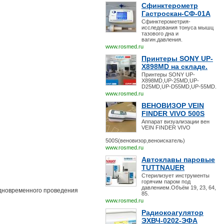
Сфинктерометр
Гастроскан-СФ-01А
Сфинктерометрия-
исследования тонуса мышц
тазового дна и
вагин.давления.
www.rosmed.ru
Принтеры SONY UP-
X898MD на складе.
Принтеры SONY UP-
X898MD,UP-25MD,UP-
D25MD,UP-D55MD,UP-55MD.
www.rosmed.ru
ВЕНОВИЗОР VEIN
FINDER VIVO 500S
Аппарат визуализации вен
VEIN FINDER VIVO
500S(веновизор,веноискатель)
www.rosmed.ru
Автоклавы паровые
TUTTNAUER
Стерилизует инструменты
горячим паром под
давлением.Объём 19, 23, 64,
 одновременного проведения
85.
www.rosmed.ru
Радиокоагулятор
ЭХВЧ-0202-ЭФА