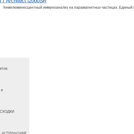
 Architect i2000SR
я Хемилюминесцентный иммуноанализ на парамагнитных частицах. Единый
ктов.
 и
РАСХОДКИ
 id:2Vtzqx1mhtf