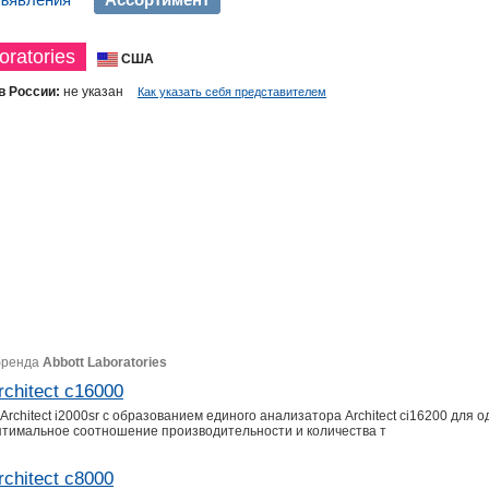
oratories
США
в России:
не указан
Как указать себя представителем
бренда
Abbott Laboratories
hitect c16000
 Architect i2000sr с образованием единого анализатора Architect ci16200 для
птимальное соотношение производительности и количества т
hitect c8000