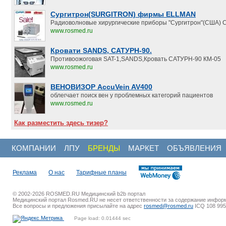
Сургитрон(SURGITRON) фирмы ELLMAN
Радиоволновые хирургические приборы "Сургитрон"(США) С
www.rosmed.ru
Кровати SANDS, САТУРН-90.
Противоожоговая SAT-1,SANDS,Кровать САТУРН-90 КМ-05
www.rosmed.ru
ВЕНОВИЗОР AccuVein AV400
облегчает поиск вен у проблемных категорий пациентов
www.rosmed.ru
Как разместить здесь тизер?
КОМПАНИИ
ЛПУ
БРЕНДЫ
МАРКЕТ
ОБЪЯВЛЕНИЯ
Реклама
О нас
Тарифные планы
© 2002-2026 ROSMED.RU Медицинский b2b портал
Медицинский портал Rosmed.RU не несет ответственности за содержание инфор
Все вопросы и предложения присылайте на адрес
rosmed@rosmed.ru
ICQ 108 995
Page load: 0.01444 sec