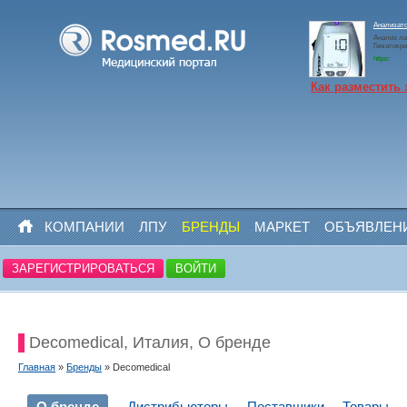
Анализато
Анализ ла
Гематокр
https:
Как разместить 
КОМПАНИИ
ЛПУ
БРЕНДЫ
МАРКЕТ
ОБЪЯВЛЕН
ЗАРЕГИСТРИРОВАТЬСЯ
ВОЙТИ
Decomedical, Италия, О бренде
Главная
»
Бренды
» Decomedical
О бренде
Дистрибьюторы
Поставщики
Товары