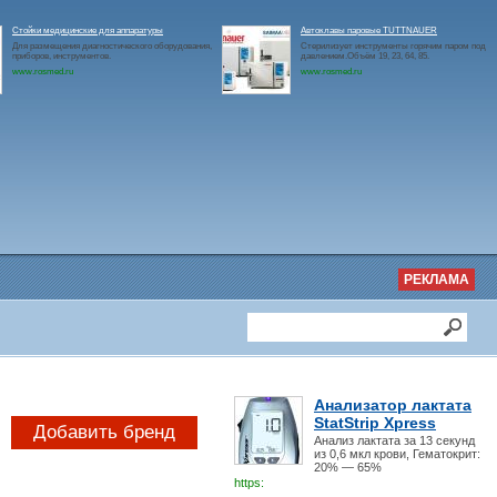
Стойки медицинские для аппаратуры
Автоклавы паровые TUTTNAUER
Для размещения диагностического оборудования,
Стерилизует инструменты горячим паром под
приборов, инструментов.
давлением.Объём 19, 23, 64, 85.
www.rosmed.ru
www.rosmed.ru
РЕКЛАМА
Анализатор лактата
StatStrip Xpress
Добавить бренд
Анализ лактата за 13 секунд
из 0,6 мкл крови, Гематокрит:
20% — 65%
https: