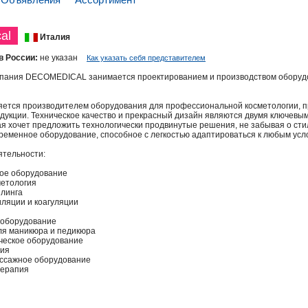
al
Италия
в России:
не указан
Как указать себя представителем
мпания DECOMEDICAL занимается проектированием и производством оборудо
яется производителем оборудования для профессиональной косметологии, 
дукции. Техническое качество и прекрасный дизайн являются двумя ключев
ая хочет предложить технологически продвинутые решения, не забывая о ст
временное оборудование, способное с легкостью адаптироваться к любым усл
ятельности:
ое оборудование
метология
илинга
ляции и коагуляции
 оборудование
ля маникюра и педикюра
ческое оборудование
пия
ссажное оборудование
терапия