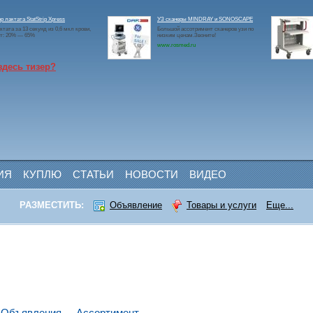
р лактата StatStrip Xpress
УЗ сканеры MINDRAY и SONOSCAPE
ктата за 13 секунд из 0,6 мкл крови,
Большой ассотримент сканеров узи по
ит: 20% — 65%
низким ценам.Звоните!
www.rosmed.ru
здесь тизер?
ИЯ
КУПЛЮ
СТАТЬИ
НОВОСТИ
ВИДЕО
РАЗМЕСТИТЬ:
Объявление
Товары и услуги
Еще...
Объявления
Ассортимент