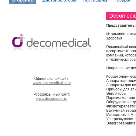
Decomedic
Представитель 
Итальянская ко
здоровья.
Decomedical явл
ассортимент про
компании, котор
и технически со
Направление де
Косметологическ
Официальный сайт:
Аппаратная кос
www.decomedical.com
Аппараты для п
Приборы для эпи
Эпиляторы
Русскоязычный сайт:
Парикмахерское
www.decomedic.ru
Оборудование д
Физиотерапевти
Вакуумная тера
Массажеры и Ма
Ультразвуковая 
Электротерапия