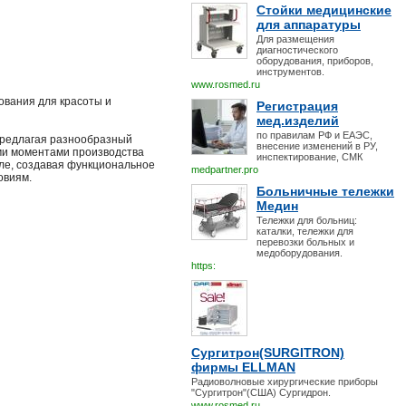
Стойки медицинские
для аппаратуры
Для размещения
диагностического
оборудования, приборов,
инструментов.
www.rosmed.ru
вания для красоты и
Регистрация
мед.изделий
по правилам РФ и ЕАЭС,
предлагая разнообразный
внесение изменений в РУ,
ыми моментами производства
инспектирование, СМК
иле, создавая функциональное
medpartner.pro
овиям.
Больничные тележки
Медин
Тележки для больниц:
каталки, тележки для
перевозки больных и
медоборудования.
https:
Сургитрон(SURGITRON)
фирмы ELLMAN
Радиоволновые хирургические приборы
"Сургитрон"(США) Сургидрон.
www.rosmed.ru