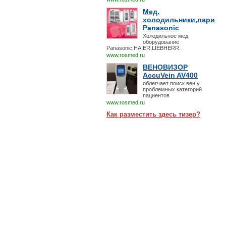
Мед.
холодильники,лари
Panasonic
Холодильное мед.
оборудование
Panasonic,HAIER,LIEBHERR.
www.rosmed.ru
ВЕНОВИЗОР
AccuVein AV400
облегчает поиск вен у
проблемных категорий
пациентов
www.rosmed.ru
Как разместить здесь тизер?