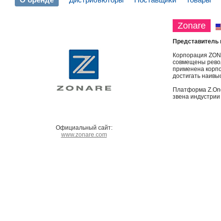
Zonare
Представитель 
Корпорация ZONA
совмещены револ
применена корпо
достигать наивы
Платформа Z.One
звена индустрии
Официальный сайт:
www.zonare.com