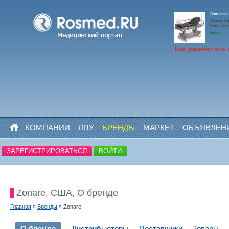
Больничн
Тележки д
больных 
https:
Как разместить 
КОМПАНИИ
ЛПУ
БРЕНДЫ
МАРКЕТ
ОБЪЯВЛЕН
ЗАРЕГИСТРИРОВАТЬСЯ
ВОЙТИ
Zonare, США, О бренде
Главная
»
Бренды
» Zonare
О бренде
Дистрибьюторы
Поставщики
Товары