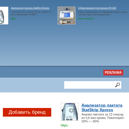
Анализатор глюкозы StatStrip Expres
Сфинктерометр Гастроскан-СФ-01А
глюкоза 6 сек, кетоны 10 сек, проба 1.2
Сфинктерометрия-исследования тонуса мышц
мкл, гематокрит 20-65%
тазового дна и вагин.давления.
https:
www.rosmed.ru
РЕКЛАМА
Анализатор лактата
StatStrip Xpress
Добавить бренд
Анализ лактата за 13 секунд
из 0,6 мкл крови, Гематокрит:
20% — 65%
https: