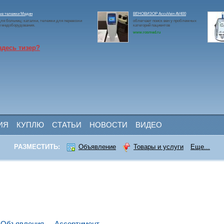
ые тележки Медин
ВЕНОВИЗОР AccuVein AV400
ля больниц: каталки, тележки для перевозки
облегчает поиск вен у проблемных
и медоборудования.
категорий пациентов
www.rosmed.ru
здесь тизер?
ИЯ
КУПЛЮ
СТАТЬИ
НОВОСТИ
ВИДЕО
РАЗМЕСТИТЬ:
Объявление
Товары и услуги
Еще...
Объявления
Ассортимент