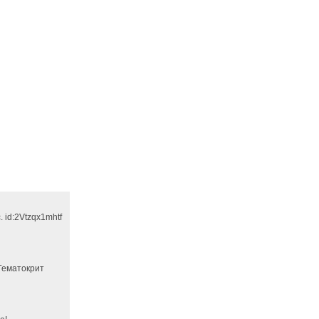
 id:2Vtzqx1mhtf
 Гематокрит