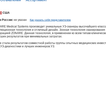
США
в России:
не указан
Как указать себя представителем
RE Medical Systems производит уникальные УЗ-сканеры высочайшего класса 
юционная технология и отличный дизайн. Зонная технология сканирования
рацией ZONARE. Данная технология, в применении ко всем типам клинически
сших результатов при минимальных затратах.
 стала результатом совместной работы группы опытных медицинских инвес
 УЗ-диагностики и лучших инженеров УЗ.