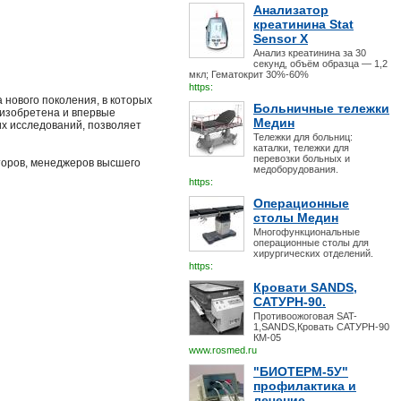
Анализатор
креатинина Stat
Sensor X
Анализ креатинина за 30
секунд, объём образца — 1,2
мкл; Гематокрит 30%-60%
https:
нового поколения, в которых
Больничные тележки
 изобретена и впервые
Медин
х исследований, позволяет
Тележки для больниц:
каталки, тележки для
перевозки больных и
торов, менеджеров высшего
медоборудования.
https:
Операционные
столы Медин
Многофункциональные
операционные столы для
хирургических отделений.
https:
Кровати SANDS,
САТУРН-90.
Противоожоговая SAT-
1,SANDS,Кровать САТУРН-90
КМ-05
www.rosmed.ru
"БИОТЕРМ-5У"
профилактика и
лечение