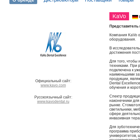
KaVo
Представитель 
Компания KaVo о
оборудования.
В исследователь
достижения пост
Для того, чтобы
техниками. При 
подключена к уж
наименьшими зат
продукции, явля
Официальный сайт:
Dental Excellenc
www.kavo.com
обучения и корот
Спектр продукци
Русскоязычный сайт:
наконечники для
www.kavodental.ru
рынке. Стоматол
светильники, ме
сфере деятельно
инвазивная тера
Для зуботехниче
программа прибо
университетов, 