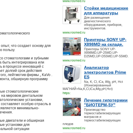
www.rosmed.ru
Стойки медицинские
для аппаратуры
Для размещения
диагностического
оборудования, приборов,
инструментов.
www.rosmed.ru
оматологического
Принтеры SONY UP-
X898MD на складе.
пыт, что создает основу для
Принтеры SONY UP-
ю пользу.
X898MD,UP-25MD,UP-
D25MD,UP-D55MD,UP-55MD.
 со стоматологами и зубными
www.rosmed.ru
ла быть интегрирована или
ь в процессе инноваций с
Анализатор
ет долгий срок действия
электролитов Prime
ого, лейтмотив фирмы „ KaVo .
ES
ремонта, обширную программу
Na, K, Cl, iCa, iMg, pH, Hct
(Ионизированный
МАГНИЙ+Na,K,Cl,iCa,iMg,pH,Hct)
ные стоматологические
https:
o на мировом дентальном
атологические установки,
Лечение гипотермии
 составляет особую отрасль в
"БИОТЕРМ-5У"
 является минимально-
Производство
ечения.
термостабилизирующих
матрасов и
ные двигатели и обширная
термостабилизирующих
пледов
ые установки для
www.rosmed.ru
еальной ситуации