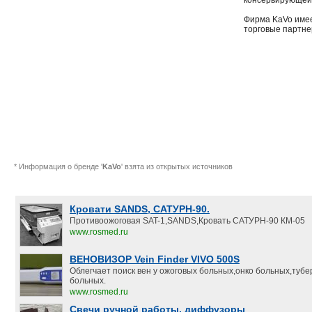
консервирующей 
Фирма KaVo имее
торговые партне
* Информация о бренде '
KaVo
' взята из открытых источников
Кровати SANDS, САТУРН-90.
Противоожоговая SAT-1,SANDS,Кровать САТУРН-90 КМ-05
www.rosmed.ru
ВЕНОВИЗОР Vein Finder VIVO 500S
Облегчает поиск вен у ожоговых больных,онко больных,туб
больных.
www.rosmed.ru
Свечи ручной работы, диффузоры