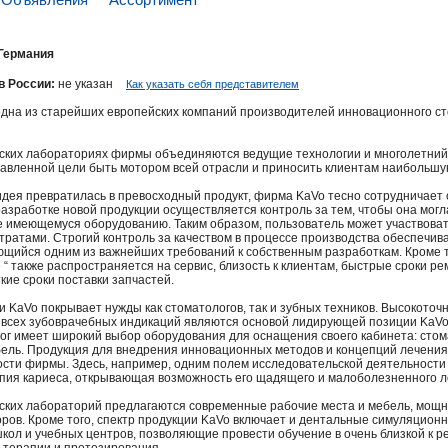
Германия
в России:
не указан
Как указать себя представителем
дна из старейших европейских компаний производителей инновационного ст
ских лабораториях фирмы объединяются ведущие технологии и многолетний о
авленной цели быть мотором всей отрасли и приносить клиентам наибольшу
 идея превратилась в превосходный продукт, фирма KaVo тесно сотрудничает
разработке новой продукции осуществляется контроль за тем, чтобы она мог
е имеющемуся оборудованию. Таким образом, пользователь может участвоват
ратами. Строгий контроль за качеством в процессе производства обеспечива
ющийся одним из важнейших требований к собственным разработкам. Кроме т
e “ также распространяется на сервис, близость к клиентам, быстрые сроки 
кие сроки поставки запчастей.
и KaVo покрывает нужды как стоматологов, так и зубных техников. Высокоточ
 всех зубоврачебных индикаций являются основой лидирующей позиции KaV
ог имеет широкий выбор оборудования для оснащения своего кабинета: стом
бель. Продукция для внедрения инновационных методов и концепций лечения
сти фирмы. Здесь, например, одним полем исследовательской деятельности
пия кариеса, открывающая возможность его щадящего и малоболезненного л
ских лабораторий предлагаются современные рабочие места и мебель, мощ
ров. Кроме того, спектр продукции KaVo включает и дентальные симуляционн
школ и учебных центров, позволяющие провести обучение в очень близкой к р