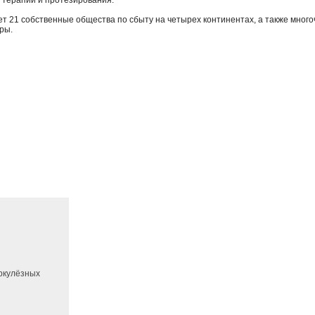
терапии и протезирования.
т 21 собственные общества по сбыту на четырех континентах, а также мно
ры.
еркулёзных