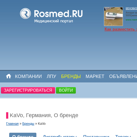
ВЕНОВИЗО
Аппарат в
500S(вено
www.rosm
Как разместить 
КОМПАНИИ
ЛПУ
БРЕНДЫ
МАРКЕТ
ОБЪЯВЛЕН
ЗАРЕГИСТРИРОВАТЬСЯ
ВОЙТИ
KaVo, Германия, О бренде
Главная
»
Бренды
» KaVo
О бренде
Дистрибьюторы
Поставщики
Товары