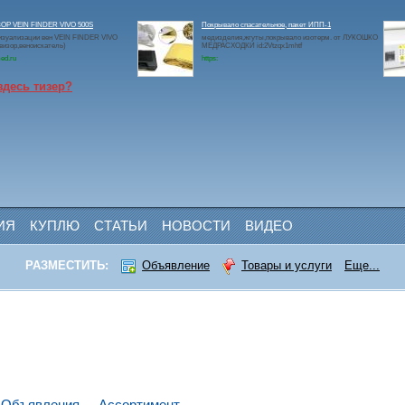
Р VEIN FINDER VIVO 500S
Покрывало спасательное, пакет ИПП-1
изуализации вен VEIN FINDER VIVO
медизделия,жгуты,покрывало изотерм. от ЛУКОШКО
визор,веноискатель)
МЕДРАСХОДКИ id:2Vtzqx1mhtf
ed.ru
https:
здесь тизер?
ИЯ
КУПЛЮ
СТАТЬИ
НОВОСТИ
ВИДЕО
РАЗМЕСТИТЬ:
Объявление
Товары и услуги
Еще...
Объявления
Ассортимент