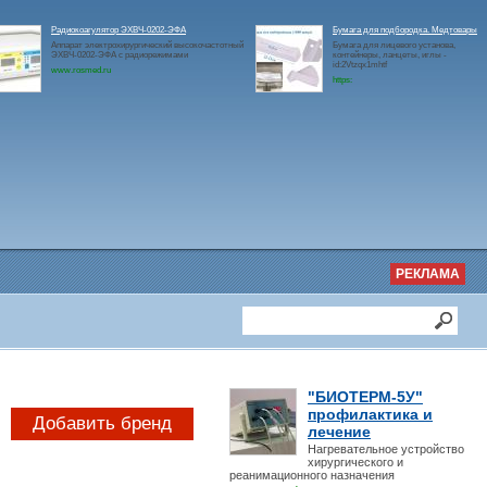
Радиокоагулятор ЭХВЧ-0202-ЭФА
Бумага для подбородка. Медтовары
Аппарат электрохирургический высокочастотный
Бумага для лицевого установа,
ЭХВЧ-0202-ЭФА с радиорежимами
контейнеры, ланцеты, иглы -
id:2Vtzqx1mhtf
www.rosmed.ru
https:
РЕКЛАМА
"БИОТЕРМ-5У"
профилактика и
Добавить бренд
лечение
Нагревательное устройство
хирургического и
реанимационного назначения