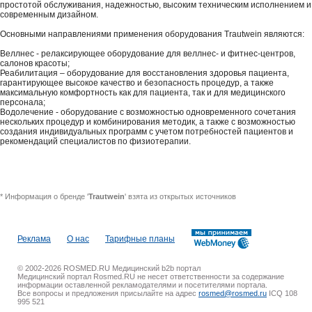
простотой обслуживания, надежностью, высоким техническим исполнением и
современным дизайном.
Основными направлениями применения оборудования Trautwein являются:
Веллнес - релаксирующее оборудование для веллнес- и фитнес-центров,
салонов красоты;
Реабилитация – оборудование для восстановления здоровья пациента,
гарантирующее высокое качество и безопасность процедур, а также
максимальную комфортность как для пациента, так и для медицинского
персонала;
Водолечение - оборудование с возможностью одновременного сочетания
нескольких процедур и комбинирования методик, а также с возможностью
создания индивидуальных программ с учетом потребностей пациентов и
рекомендаций специалистов по физиотерапии.
* Информация о бренде '
Trautwein
' взята из открытых источников
Реклама
О нас
Тарифные планы
© 2002-2026 ROSMED.RU Медицинский b2b портал
Медицинский портал Rosmed.RU не несет ответственности за содержание
информации оставленной рекламодателями и посетителями портала.
Все вопросы и предложения присылайте на адрес
rosmed@rosmed.ru
ICQ 108
995 521