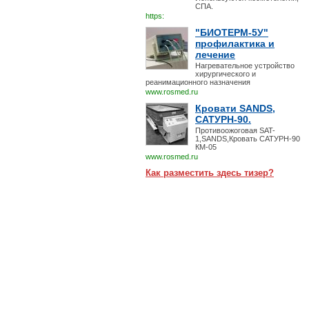
СПА.
https:
"БИОТЕРМ-5У"
профилактика и
лечение
Нагревательное устройство
хирургического и
реанимационного назначения
www.rosmed.ru
Кровати SANDS,
САТУРН-90.
Противоожоговая SAT-
1,SANDS,Кровать САТУРН-90
КМ-05
www.rosmed.ru
Как разместить здесь тизер?