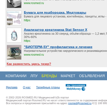
www.rosmed.ru
Бумага для подбородка. Медтовары
Бумага для лицевого установа, контейнеры, ланцеты, иглы - 
https:
Анализатор креатинина Stat Sensor X
Анализ креатинина за 30 секунд, объём образца — 1,2 мкл;
30%-60%
https:
"БИОТЕРМ-5У" профилактика и лечение
Нагревательное устройство хирургического и реанимацион
www.rosmed.ru
Как разместить здесь тизер?
КОМПАНИИ
ЛПУ
БРЕНДЫ
МАРКЕТ
ОБЪЯВЛЕНИЯ
Реклама
О нас
Тарифные планы
© 2002-2026 ROSMED.RU Медицинский b2b портал
Медицинский портал Rosmed.RU не несет ответственности за содержание инфор
Все вопросы и предложения присылайте на адрес
rosmed@rosmed.ru
ICQ 108 995