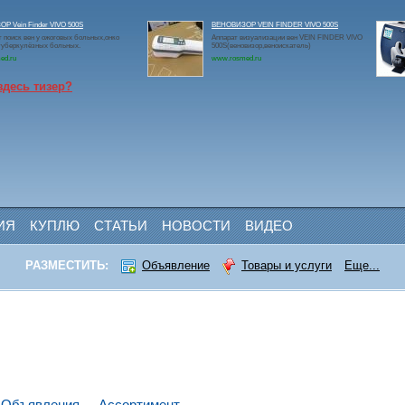
Р Vein Finder VIVO 500S
ВЕНОВИЗОР VEIN FINDER VIVO 500S
 поиск вен у ожоговых больных,онко
Аппарат визуализации вен VEIN FINDER VIVO
туберкулёзных больных.
500S(веновизор,веноискатель)
ed.ru
www.rosmed.ru
здесь тизер?
ИЯ
КУПЛЮ
СТАТЬИ
НОВОСТИ
ВИДЕО
РАЗМЕСТИТЬ:
Объявление
Товары и услуги
Еще...
Объявления
Ассортимент