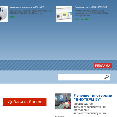
Анализатор электролитов Prime ES
Радиокоагулятор ЭХВЧ-0202-ЭФА
Na, K, Cl, iCa, iMg, pH, Hct (Ионизированный
Аппарат электрохирургический
МАГНИЙ+Na,K,Cl,iCa,iMg,pH,Hct)
высокочастотный ЭХВЧ-0202-ЭФА с
радиорежимами
https:
www.rosmed.ru
РЕКЛАМА
Лечение гипотермии
"БИОТЕРМ-5У"
Добавить бренд
Производство
термостабилизирующих
матрасов и
термостабилизирующих
пледов