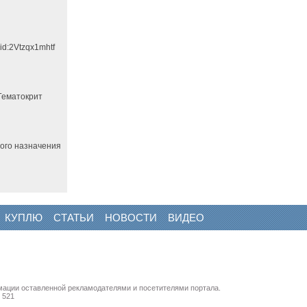
id:2Vtzqx1mhtf
 Гематокрит
ного назначения
КУПЛЮ
СТАТЬИ
НОВОСТИ
ВИДЕО
мации оставленной рекламодателями и посетителями портала.
 521