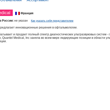
dical
Франция
в России:
не указан
Как указать себя представителем
 предлагает инновационные решения в офтальмологии.
атывает и продает полный спектр диагностических ультразвуковых систем - г
, Quantel Medical, Inc заняла во всем мире лидирующие позиции в области ул
яции.