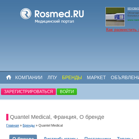
ВЕНОВИЗО
Облегчает
больных,
www.rosm
Как разместить 
КОМПАНИИ
ЛПУ
БРЕНДЫ
МАРКЕТ
ОБЪЯВЛЕН
ЗАРЕГИСТРИРОВАТЬСЯ
ВОЙТИ
Quantel Medical, Франция, О бренде
Главная
»
Бренды
» Quantel Medical
О бренде
Дистрибьюторы
Поставщики
Товары