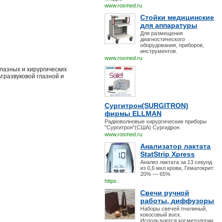
www.rosmed.ru
Стойки медицинские
для аппаратуры
Для размещения
диагностического
оборудования, приборов,
инструментов.
www.rosmed.ru
лазных и хирургических
ьтразвуковой глазной и
Сургитрон(SURGITRON)
фирмы ELLMAN
Радиоволновые хирургические приборы
"Сургитрон"(США) Сургидрон.
www.rosmed.ru
Анализатор лактата
StatStrip Xpress
Анализ лактата за 13 секунд
из 0,6 мкл крови, Гематокрит:
20% — 65%
https:
Свечи ручной
работы, диффузоры
Наборы свечей пчелиный,
кокосовый воск.
Используются косметологии,