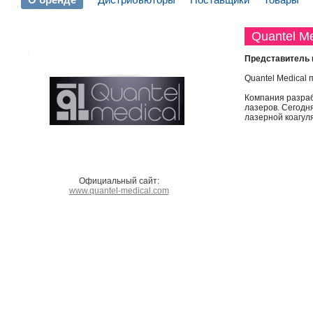
Quantel Me
Представитель 
Quantel Medical
Компания разраб
лазеров. Сегодня
лазерной коагул
Официальный сайт:
www.quantel-medical.com