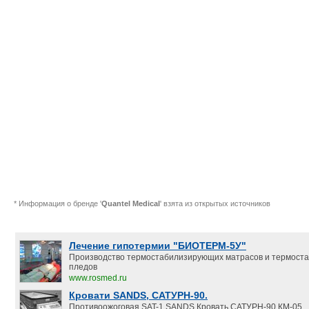
* Информация о бренде '
Quantel Medical
' взята из открытых источников
Лечение гипотермии "БИОТЕРМ-5У"
Производство термостабилизирующих матрасов и термост
пледов
www.rosmed.ru
Кровати SANDS, САТУРН-90.
Противоожоговая SAT-1,SANDS,Кровать САТУРН-90 КМ-05