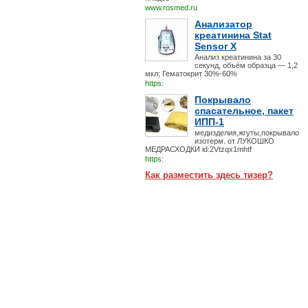
www.rosmed.ru
Анализатор
креатинина Stat
Sensor X
Анализ креатинина за 30
секунд, объём образца — 1,2
мкл; Гематокрит 30%-60%
https:
Покрывало
спасательное, пакет
ИПП-1
медизделия,жгуты,покрывало
изотерм. от ЛУКОШКО
МЕДРАСХОДКИ id:2Vtzqx1mhtf
https:
Как разместить здесь тизер?