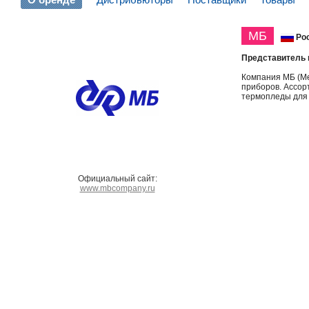
МБ
Ро
Представитель 
Компания МБ (Ме
приборов. Ассор
термопледы для
Официальный сайт:
www.mbcompany.ru