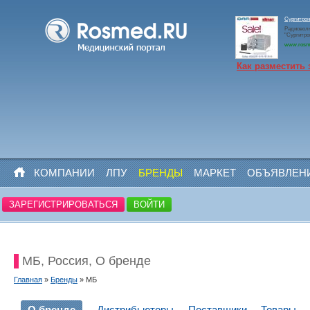
Сургитр
Радиоволн
"Сургитро
www.rosm
Как разместить 
КОМПАНИИ
ЛПУ
БРЕНДЫ
МАРКЕТ
ОБЪЯВЛЕН
ЗАРЕГИСТРИРОВАТЬСЯ
ВОЙТИ
МБ, Россия, О бренде
Главная
»
Бренды
» МБ
О бренде
Дистрибьюторы
Поставщики
Товары