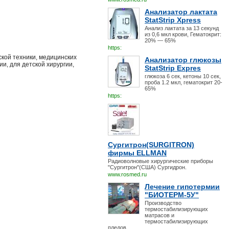
Анализатор лактата
StatStrip Xpress
Анализ лактата за 13 секунд
из 0,6 мкл крови, Гематокрит:
20% — 65%
https:
кой техники, медицинских
Анализатор глюкозы
и, для детской хирургии,
StatStrip Expres
глюкоза 6 сек, кетоны 10 сек,
проба 1.2 мкл, гематокрит 20-
65%
https:
Сургитрон(SURGITRON)
фирмы ELLMAN
Радиоволновые хирургические приборы
"Сургитрон"(США) Сургидрон.
www.rosmed.ru
Лечение гипотермии
"БИОТЕРМ-5У"
Производство
термостабилизирующих
матрасов и
термостабилизирующих
пледов