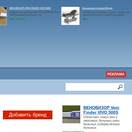
ВЕНОВИЗОР VEIN FINDER VIVO 500S
Больничные тележки Медин
Аппарат визуализации вен VEIN FINDER VIVO
Тележки для больниц: каталки, тележки для
500S(веновизор,веноискатель)
перевозки больных и медоборудования.
www.rosmed.ru
https:
РЕКЛАМА
ВЕНОВИЗОР Vein
Finder VIVO 500S
Добавить бренд
Облегчает поиск вен у
ожоговых больных,онко
больных,туберкулёзных
больных.
www.rosmed.ru