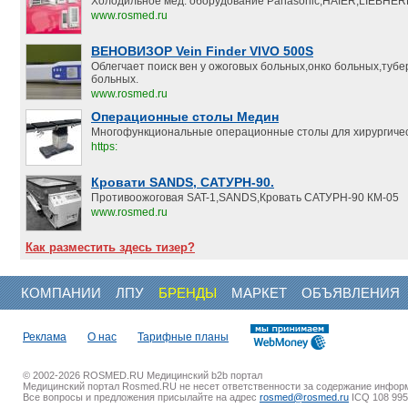
Холодильное мед. оборудование Panasonic,HAIER,LIEBHER
www.rosmed.ru
ВЕНОВИЗОР Vein Finder VIVO 500S
Облегчает поиск вен у ожоговых больных,онко больных,туб
больных.
www.rosmed.ru
Операционные столы Медин
Многофункциональные операционные столы для хирургичес
https:
Кровати SANDS, САТУРН-90.
Противоожоговая SAT-1,SANDS,Кровать САТУРН-90 КМ-05
www.rosmed.ru
Как разместить здесь тизер?
КОМПАНИИ
ЛПУ
БРЕНДЫ
МАРКЕТ
ОБЪЯВЛЕНИЯ
Реклама
О нас
Тарифные планы
© 2002-2026 ROSMED.RU Медицинский b2b портал
Медицинский портал Rosmed.RU не несет ответственности за содержание инфор
Все вопросы и предложения присылайте на адрес
rosmed@rosmed.ru
ICQ 108 995