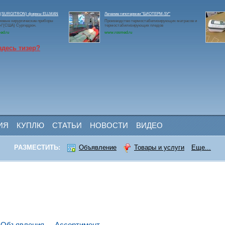
он(SURGITRON) фирмы ELLMAN
Лечение гипотермии "БИОТЕРМ-5У"
овые хирургические приборы
Производство термостабилизирующих матрасов и
н"(США) Сургидрон.
термостабилизирующих пледов
ed.ru
www.rosmed.ru
здесь тизер?
ИЯ
КУПЛЮ
СТАТЬИ
НОВОСТИ
ВИДЕО
РАЗМЕСТИТЬ:
Объявление
Товары и услуги
Еще...
Объявления
Ассортимент