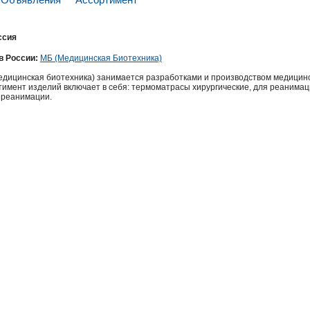
ссия
в России:
МБ (Медицинская Биотехника)
дицинская биотехника) занимается разработками и производством медицинс
тимент изделий включает в себя: термоматрасы хирургические, для реанимаци
 реанимации.