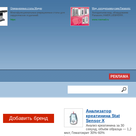
Операционные столы Медин
Мед. холодильники,лари Panasonic
Многофункциональные операционные столы для
Холодильное мед. оборудование
хирургических отделений.
Panasonic,HAIER,LIEBHERR.
https:
www.rosmed.ru
РЕКЛАМА
Анализатор
креатинина Stat
Добавить бренд
Sensor X
Анализ креатинина за 30
секунд, объём образца — 1,2
мкл; Гематокрит 30%-60%