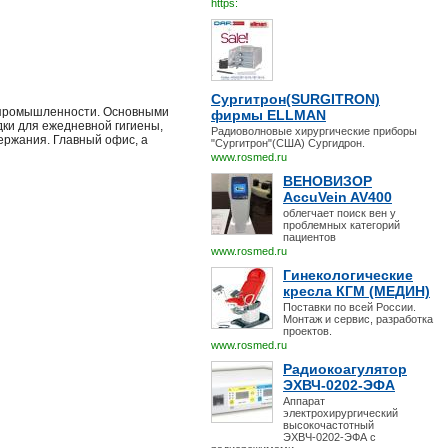
https:
Сургитрон(SURGITRON)
ой промышленности. Основными
фирмы ELLMAN
дки для ежедневной гигиены,
Радиоволновые хирургические приборы
ержания. Главный офис, а
"Сургитрон"(США) Сургидрон.
www.rosmed.ru
ВЕНОВИЗОР
AccuVein AV400
облегчает поиск вен у
проблемных категорий
пациентов
www.rosmed.ru
Гинекологические
кресла КГМ (МЕДИН)
Поставки по всей России.
Монтаж и сервис, разработка
проектов.
www.rosmed.ru
Радиокоагулятор
ЭХВЧ-0202-ЭФА
Аппарат
электрохирургический
высокочастотный
ЭХВЧ-0202-ЭФА с