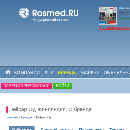
Принтеры
Принтеры
D55MD,U
www.rosm
Как разместить 
КОМПАНИИ
ЛПУ
БРЕНДЫ
МАРКЕТ
ОБЪЯВЛЕН
ЗАРЕГИСТРИРОВАТЬСЯ
ВОЙТИ
Delipap Oy, Финляндия, О бренде
Главная
»
Бренды
» Delipap Oy
О бренде
Дистрибьюторы
Поставщики
Товары