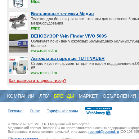
https:
Больничные тележки Медин
Тележки для больниц: каталки, тележки для перевозки боль
медоборудования.
https:
ВЕНОВИЗОР Vein Finder VIVO 500S
Облегчает поиск вен у ожоговых больных,онко больных,туб
больных.
www.rosmed.ru
Автоклавы паровые TUTTNAUER
Стерилизует инструменты горячим паром под давлением.Объ
85.
www.rosmed.ru
Как разместить здесь тизер?
КОМПАНИИ
ЛПУ
БРЕНДЫ
МАРКЕТ
ОБЪЯВЛЕНИЯ
Реклама
О нас
Тарифные планы
© 2002-2026 ROSMED.RU Медицинский b2b портал
Медицинский портал Rosmed.RU не несет ответственности за содержание инфор
Все вопросы и предложения присылайте на адрес
rosmed@rosmed.ru
ICQ 108 995