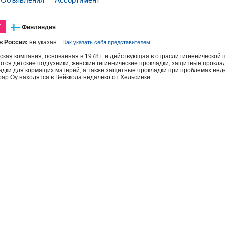
y
Финляндия
в России:
не указан
Как указать себя представителем
нская компания, основанная в 1978 г. и действующая в отрасли гигиеническ
тся детские подгузники, женские гигиенические прокладки, защитные прокла
дки для кормящих матерей, а также защитные прокладки при проблемах нед
pap Oy находятся в Вейккола недалеко от Хельсинки.