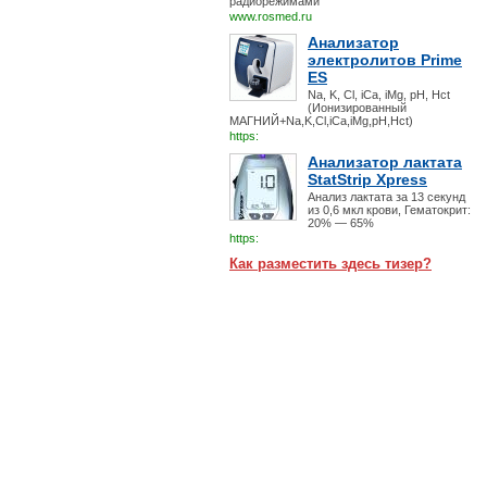
радиорежимами
www.rosmed.ru
Анализатор
электролитов Prime
ES
Na, K, Cl, iCa, iMg, pH, Hct
(Ионизированный
МАГНИЙ+Na,K,Cl,iCa,iMg,pH,Hct)
https:
Анализатор лактата
StatStrip Xpress
Анализ лактата за 13 секунд
из 0,6 мкл крови, Гематокрит:
20% — 65%
https:
Как разместить здесь тизер?