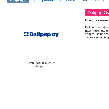
Delipap O
Представитель 
Delipap Oy – фи
изделиями являю
защитные прокла
также завод Deli
Официальный сайт:
delipap.fi