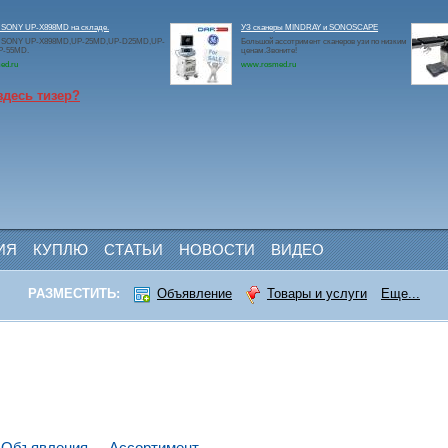
 SONY UP-X898MD на складе.
УЗ сканеры MINDRAY и SONOSCAPE
 SONY UP-X898MD,UP-25MD,UP-D25MD,UP-
Большой ассотримент сканеров узи по низким
P-55MD.
ценам.Звоните!
ed.ru
www.rosmed.ru
здесь тизер?
ИЯ
КУПЛЮ
СТАТЬИ
НОВОСТИ
ВИДЕО
РАЗМЕСТИТЬ:
Объявление
Товары и услуги
Еще...
Объявления
Ассортимент