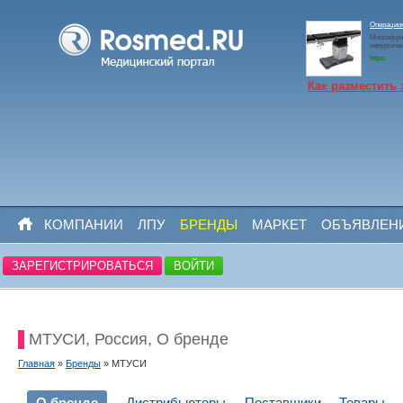
Операцио
Многофун
хирургиче
https:
Как разместить 
КОМПАНИИ
ЛПУ
БРЕНДЫ
МАРКЕТ
ОБЪЯВЛЕН
ЗАРЕГИСТРИРОВАТЬСЯ
ВОЙТИ
МТУСИ, Россия, О бренде
Главная
»
Бренды
» МТУСИ
О бренде
Дистрибьюторы
Поставщики
Товары