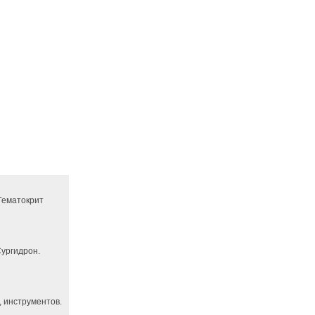
 Гематокрит
ургидрон.
 инструментов.