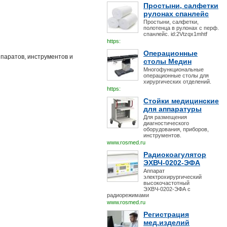
Простыни, салфетки
рулонах спанлейс
Простыни, салфетки,
полотенца в рулонах с перф.
спанлейс. id:2Vtzqx1mhtf
https:
Операционные
паратов, инструментов и
столы Медин
Многофункциональные
операционные столы для
хирургических отделений.
https:
Стойки медицинские
для аппаратуры
Для размещения
диагностического
оборудования, приборов,
инструментов.
www.rosmed.ru
Радиокоагулятор
ЭХВЧ-0202-ЭФА
Аппарат
электрохирургический
высокочастотный
ЭХВЧ-0202-ЭФА с
радиорежимами
www.rosmed.ru
Регистрация
мед.изделий