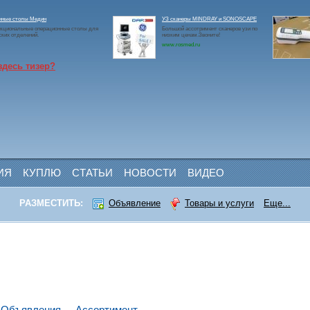
нные столы Медин
УЗ сканеры MINDRAY и SONOSCAPE
кциональные операционные столы для
Большой ассотримент сканеров узи по
ских отделений.
низким ценам.Звоните!
www.rosmed.ru
здесь тизер?
ИЯ
КУПЛЮ
СТАТЬИ
НОВОСТИ
ВИДЕО
РАЗМЕСТИТЬ:
Объявление
Товары и услуги
Еще...
Объявления
Ассортимент