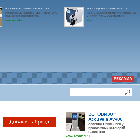
ВЕНОВИЗОР VEIN FINDER VIVO 500S
Анализатор электролитов Prime ES
Аппарат визуализации вен VEIN FINDER VIVO
Na, K, Cl, iCa, iMg, pH, Hct (Ионизированный
500S(веновизор,веноискатель)
МАГНИЙ+Na,K,Cl,iCa,iMg,pH,Hct)
www.rosmed.ru
https:
РЕКЛАМА
ВЕНОВИЗОР
AccuVein AV400
Добавить бренд
облегчает поиск вен у
проблемных категорий
пациентов
www.rosmed.ru