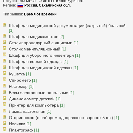
Покупатель:
МБОУ "СОШ п.г.т. Южно-Курильск"
Регион: 
 Россия, 
Сахалинская обл.
Тип заявки: 
Время от времени
Шкаф для медицинской документации (закрытый) большой
[1]
Шкаф для медикаментов
[2]
Столик процедурный с ящиками
[1]
Столик манипуляционный
[1]
Шкаф для уборочного инвентаря
[1]
Шкаф для верхней одежды
[1]
Шкаф для медицинской одежды
[1]
Кушетка
[1]
Спирометр
[1]
Ростомер
[1]
Весы электронные напольные
[1]
Динаномометр детский
[1]
Принтер для компьютера
[1]
Лампа настольная
[1]
Оториноскоп (с набором одноразовых воронок 5 шт.)
[1]
Носилки
[1]
Плантограф
[1]