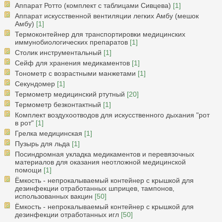
Аппарат Ротто (комплект с таблицами Сивцева)
[1]
Аппарат искусственной вентиляции легких Амбу (мешок
Амбу)
[1]
Термоконтейнер для транспортировки медицинских
иммунобиологических препаратов
[1]
Столик инструментальный
[1]
Сейф для хранения медикаментов
[1]
Тонометр с возрастными манжетами
[1]
Секундомер
[1]
Термометр медицинский ртутный
[20]
Термометр безконтактный
[1]
Комплект воздухоотводов для искусственного дыхания "рот
в рот"
[1]
Грелка медицинская
[1]
Пузырь для льда
[1]
Посиндромная укладка медикаментов и перевязочных
материалов для оказания неотложной медицинской
помощи
[1]
Ёмкость - непрокалываемый контейнер с крышкой для
дезинфекции отработанных шприцев, тампонов,
использованных вакцин
[50]
Ёмкость - непрокалываемый контейнер с крышкой для
дезинфекции отработанных игл
[50]