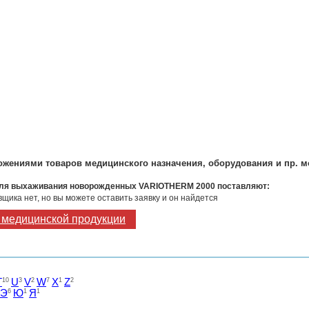
ожениями товаров медицинского назначения, оборудования и пр. 
для выхаживания новорожденных VARIOTHERM 2000 поставляют:
щика нет, но вы можете оставить заявку и он найдется
у медицинской продукции
T
10
U
3
V
2
W
7
X
1
Z
2
Э
6
Ю
1
Я
1