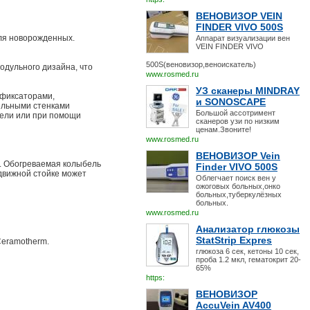
ВЕНОВИЗОР VEIN
FINDER VIVO 500S
для новорожденных.
Аппарат визуализации вен
VEIN FINDER VIVO
500S(веновизор,веноискатель)
одульного дизайна, что
www.rosmed.ru
УЗ сканеры MINDRAY
 фиксаторами,
и SONOSCAPE
ельными стенками
Большой ассотримент
бели или при помощи
сканеров узи по низким
ценам.Звоните!
www.rosmed.ru
ВЕНОВИЗОР Vein
. Обогреваемая колыбель
Finder VIVO 500S
движной стойке может
Облегчает поиск вен у
ожоговых больных,онко
больных,туберкулёзных
больных.
www.rosmed.ru
Анализатор глюкозы
StatStrip Expres
Ceramotherm.
глюкоза 6 сек, кетоны 10 сек,
проба 1.2 мкл, гематокрит 20-
65%
https:
ВЕНОВИЗОР
AccuVein AV400