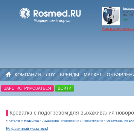
Анализато
Na, K, Cl,
МАГНИЙ+N
https:
Как разместить 
КОМПАНИИ
ЛПУ
БРЕНДЫ
МАРКЕТ
ОБЪЯВЛЕН
ЗАРЕГИСТРИРОВАТЬСЯ
ВОЙТИ
Кроватка с подогревом для выхаживания ново
»
Каталог
»
Медицина
»
Акушерство, гинекология и неонатология
»
Оборудование для
[Алфавитный указатель]