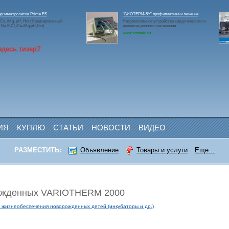
р электролитов Prime ES
"БИОТЕРМ-5У" профилактика и лечение
 iCa, iMg, pH, Hct (Ионизированный
Нагревательное устройство хирургического и
a,K,Cl,iCa,iMg,pH,Hct)
реанимационного назначения
www.rosmed.ru
здесь тизер?
ИЯ
КУПЛЮ
СТАТЬИ
НОВОСТИ
ВИДЕО
РАЗМЕСТИТЬ:
Объявление
Товары и услуги
Еще...
рожденных VARIOTHERM 2000
 жизнеобеспечения новорожденных детей (инкубаторы и др.)