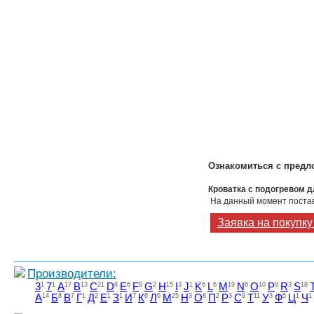
Ознакомиться с предл
Кроватка с подогревом 
На данный момент постав
Заявка на покупк
Производители:
3
1
7
1
A
17
B
13
C
21
D
8
E
6
F
9
G
2
H
15
I
3
J
1
K
6
L
6
M
19
N
6
O
10
P
8
R
3
S
18
А
14
Б
8
В
7
Г
1
Д
2
Е
1
З
1
И
7
К
6
Л
6
М
25
Н
3
О
8
П
2
Р
3
С
9
Т
11
У
3
Ф
5
Ц
1
Ч
1