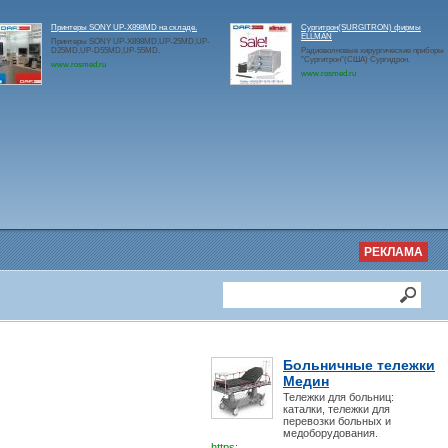
Принтеры SONY UP-X898MD на складе.
Сургитрон(SURGITRON) фирмы
ELLMAN
Принтеры SONY UP-X898MD,UP-25MD,UP-
D25MD,UP-D55MD,UP-55MD.
Радиоволновые хирургические приборы
"Сургитрон"(США) Сургидрон.
www.rosmed.ru
www.rosmed.ru
РЕКЛАМА
Больничные тележки
Медин
Тележки для больниц:
каталки, тележки для
перевозки больных и
медоборудования.
https: