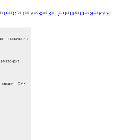
88
Р
174
С
708
Т
587
У
100
Ф
166
Х
38
Ц
61
Ч
14
Ш
354
Щ
191
Э
135
Ю
8
Я
4
ного назначения
 Гематокрит
ирование, СМК