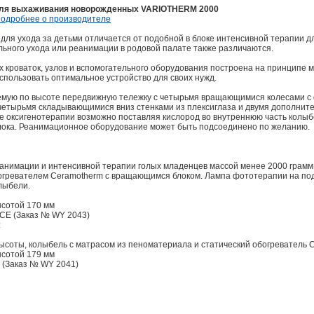
 для выхаживания новорожденных VARIOTHERM 2000
подробнее о производителе
для ухода за детьми отличается от подобной в блоке интенсивной терапии 
ьного ухода или реанимации в родовой палате также различаются.
кроваток, узлов и вспомогательного оборудования построена на принципе м
спользовать оптимальное устройство для своих нужд.
емую по высоте передвижную тележку с четырьмя вращающимися колесами с
четырьмя складывающимися вниз стенками из плексиглаза и двумя дополнит
е оксигенотерапии возможно поставляя кислород во внутреннюю часть колы
блока. Реанимационное оборудование может быть подсоединено по желанию.
еанимации и интенсивной терапии голых младенцев массой менее 2000 грамм
богревателем Ceramotherm с вращающимся блоком. Лампа фототерапии на по
лыбели.
ысотой 170 мм
E (Заказ № WY 2043)
:
ысоты, колыбель с матрасом из пеноматериала и статический обогреватель 
ысотой 179 мм
(Заказ № WY 2041)