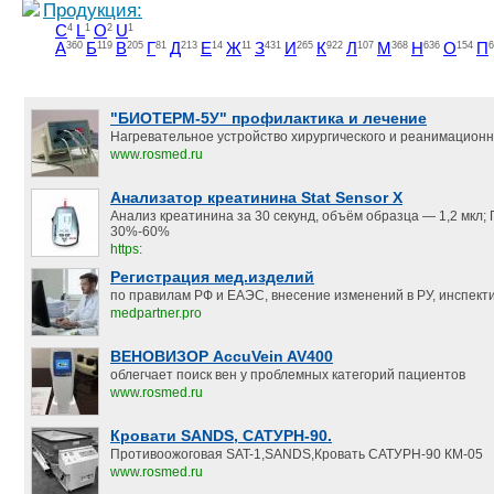
Продукция:
C
4
L
1
O
2
U
1
А
360
Б
119
В
205
Г
81
Д
213
Е
14
Ж
11
З
431
И
265
К
922
Л
107
М
368
Н
636
О
154
П
6
"БИОТЕРМ-5У" профилактика и лечение
Нагревательное устройство хирургического и реанимацион
www.rosmed.ru
Анализатор креатинина Stat Sensor X
Анализ креатинина за 30 секунд, объём образца — 1,2 мкл;
30%-60%
https:
Регистрация мед.изделий
по правилам РФ и ЕАЭС, внесение изменений в РУ, инспект
medpartner.pro
ВЕНОВИЗОР AccuVein AV400
облегчает поиск вен у проблемных категорий пациентов
www.rosmed.ru
Кровати SANDS, САТУРН-90.
Противоожоговая SAT-1,SANDS,Кровать САТУРН-90 КМ-05
www.rosmed.ru