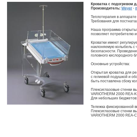
Кроватка с подогревом
Производитель:
Weyer
⋅
Теплотерапия в аппарате 
Требования для постнатал
Наша программа открытых 
позволяет потребителю и
Кроватки имеют регулиру
наклоняемую колыбель с 
безопасности. Проведени
головного кислородного 
Основные устройства:
Открытая кроватка для р
с гелиевой подушкой и о
быть поставлена сбоку ко
Плексиглазовые стенки в
VARIOTHERM 2000 REA-KC
Для небольших бюджетов
Тележка фиксированной в
Плексиглазовые стенки в
VARIOTHERM 2000 REA-C 