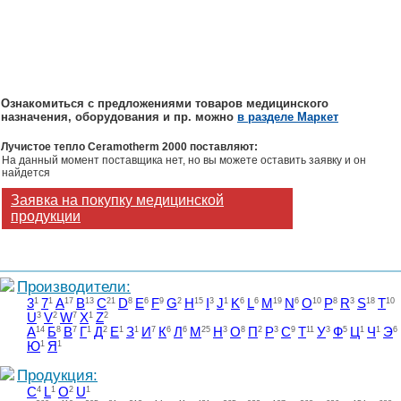
Ознакомиться с предложениями товаров медицинского
назначения, оборудования и пр. можно
в разделе Маркет
Лучистое тепло Ceramotherm 2000 поставляют:
На данный момент поставщика нет, но вы можете оставить заявку и он
найдется
Заявка на покупку медицинской
продукции
Производители:
3
1
7
1
A
17
B
13
C
21
D
8
E
6
F
9
G
2
H
15
I
3
J
1
K
6
L
6
M
19
N
6
O
10
P
8
R
3
S
18
T
10
U
3
V
2
W
7
X
1
Z
2
А
14
Б
8
В
7
Г
1
Д
2
Е
1
З
1
И
7
К
6
Л
6
М
25
Н
3
О
8
П
2
Р
3
С
9
Т
11
У
3
Ф
5
Ц
1
Ч
1
Э
6
Ю
1
Я
1
Продукция:
C
4
L
1
O
2
U
1