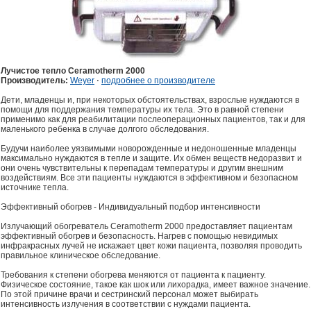
Лучистое тепло Ceramotherm 2000
Производитель:
Weyer
⋅
подробнее о производителе
Дети, младенцы и, при некоторых обстоятельствах, взрослые нуждаются в
помощи для поддержания температуры их тела. Это в равной степени
применимо как для реабилитации послеоперационных пациентов, так и для
маленького ребенка в случае долгого обследования.
Будучи наиболее уязвимыми новорожденные и недоношенные младенцы
максимально нуждаются в тепле и защите. Их обмен веществ недоразвит и
они очень чувствительны к перепадам температуры и другим внешним
воздействиям. Все эти пациенты нуждаются в эффективном и безопасном
источнике тепла.
Эффективный обогрев - Индивидуальный подбор интенсивности
Излучающий обогреватель Ceramotherm 2000 предоставляет пациентам
эффективный обогрев и безопасность. Нагрев с помощью невидимых
инфракрасных лучей не искажает цвет кожи пациента, позволяя проводить
правильное клиническое обследование.
Требования к степени обогрева меняются от пациента к пациенту.
Физическое состояние, такое как шок или лихорадка, имеет важное значение.
По этой причине врачи и сестринский персонал может выбирать
интенсивность излучения в соответствии с нуждами пациента.