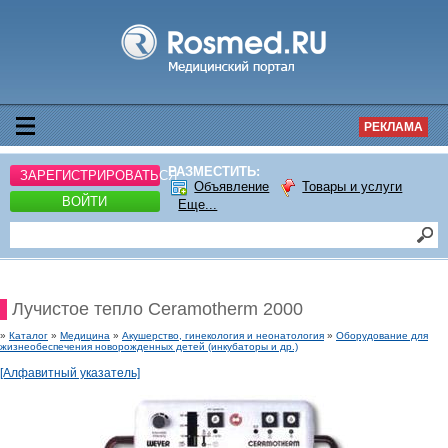
РЕКЛАМА
РАЗМЕСТИТЬ:
ЗАРЕГИСТРИРОВАТЬСЯ
Объявление
Товары и услуги
ВОЙТИ
Еще...
Лучистое тепло Ceramotherm 2000
»
Каталог
»
Медицина
»
Акушерство, гинекология и неонатология
»
Оборудование для
жизнеобеспечения новорожденных детей (инкубаторы и др.)
[Алфавитный указатель]