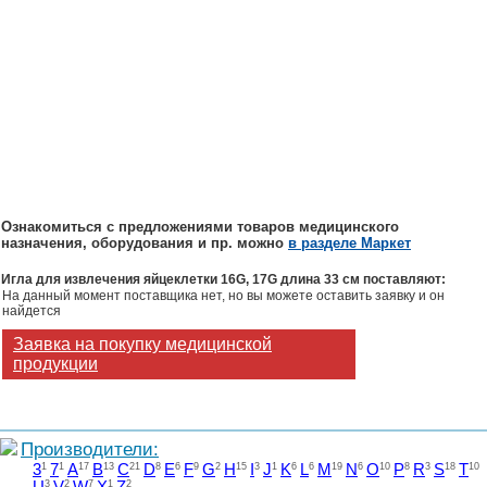
Ознакомиться с предложениями товаров медицинского
назначения, оборудования и пр. можно
в разделе Маркет
Игла для извлечения яйцеклетки 16G, 17G длина 33 см поставляют:
На данный момент поставщика нет, но вы можете оставить заявку и он
найдется
Заявка на покупку медицинской
продукции
Производители:
3
1
7
1
A
17
B
13
C
21
D
8
E
6
F
9
G
2
H
15
I
3
J
1
K
6
L
6
M
19
N
6
O
10
P
8
R
3
S
18
T
10
U
3
V
2
W
7
X
1
Z
2