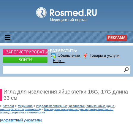
РЕКЛАМА
РАЗМЕСТИТЬ:
ЗАРЕГИСТРИРОВАТЬСЯ
Объявление
Товары и услуги
ВОЙТИ
Еще...
Игла для извлечения яйцеклетки 16G, 17G длина
33 см
»
Каталог
»
Медицина
»
Изделия полимерные, резиновые, силиконовые (одно-,
многократного применения)
»
Расходные материалы для эктракорпорального
оплодотворения и гинекологии
[Алфавитный указатель]