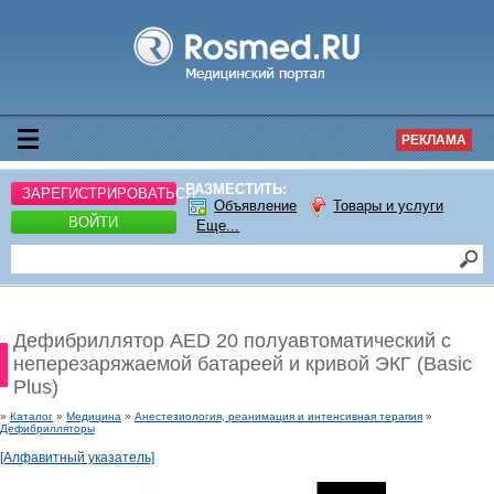
РЕКЛАМА
РАЗМЕСТИТЬ:
ЗАРЕГИСТРИРОВАТЬСЯ
Объявление
Товары и услуги
ВОЙТИ
Еще...
Дефибриллятор AED 20 полуавтоматический с
неперезаряжаемой батареей и кривой ЭКГ (Basic
Plus)
»
Каталог
»
Медицина
»
Анестезиология, реанимация и интенсивная терапия
»
Дефибрилляторы
[Алфавитный указатель]