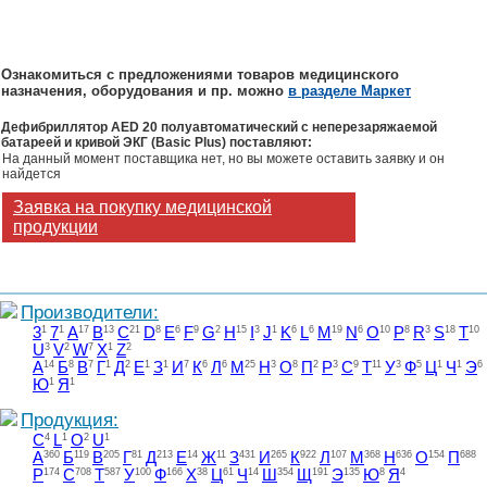
Ознакомиться с предложениями товаров медицинского
назначения, оборудования и пр. можно
в разделе Маркет
Дефибриллятор AED 20 полуавтоматический с неперезаряжаемой
батареей и кривой ЭКГ (Basic Plus) поставляют:
На данный момент поставщика нет, но вы можете оставить заявку и он
найдется
Заявка на покупку медицинской
продукции
Производители:
3
1
7
1
A
17
B
13
C
21
D
8
E
6
F
9
G
2
H
15
I
3
J
1
K
6
L
6
M
19
N
6
O
10
P
8
R
3
S
18
T
10
U
3
V
2
W
7
X
1
Z
2
А
14
Б
8
В
7
Г
1
Д
2
Е
1
З
1
И
7
К
6
Л
6
М
25
Н
3
О
8
П
2
Р
3
С
9
Т
11
У
3
Ф
5
Ц
1
Ч
1
Э
6
Ю
1
Я
1
Продукция:
C
4
L
1
O
2
U
1
А
360
Б
119
В
205
Г
81
Д
213
Е
14
Ж
11
З
431
И
265
К
922
Л
107
М
368
Н
636
О
154
П
688
Р
174
С
708
Т
587
У
100
Ф
166
Х
38
Ц
61
Ч
14
Ш
354
Щ
191
Э
135
Ю
8
Я
4