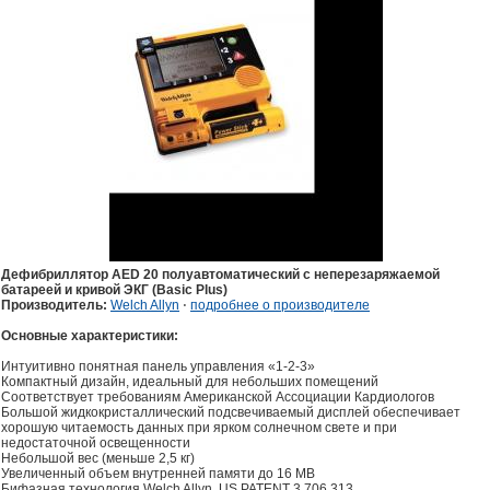
Дефибриллятор AED 20 полуавтоматический с неперезаряжаемой
батареей и кривой ЭКГ (Basic Plus)
Производитель:
Welch Allyn
⋅
подробнее о производителе
Основные характеристики:
Интуитивно понятная панель управления «1-2-3»
Компактный дизайн, идеальный для небольших помещений
Соответствует требованиям Американской Ассоциации Кардиологов
Большой жидкокристаллический подсвечиваемый дисплей обеспечивает
хорошую читаемость данных при ярком солнечном свете и при
недостаточной освещенности
Небольшой вес (меньше 2,5 кг)
Увеличенный объем внутренней памяти до 16 MB
Бифазная технология Welch Allyn, US PATENT 3,706,313