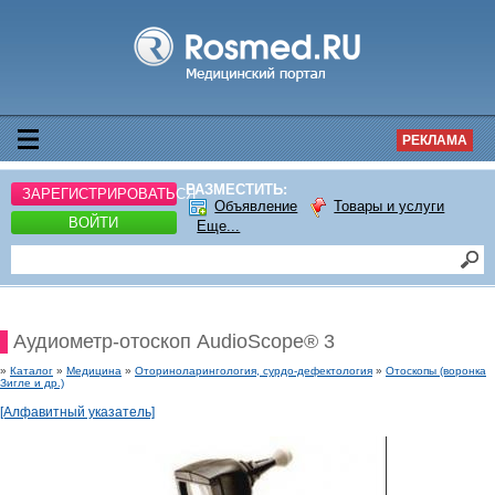
РЕКЛАМА
РАЗМЕСТИТЬ:
ЗАРЕГИСТРИРОВАТЬСЯ
Объявление
Товары и услуги
ВОЙТИ
Еще...
Аудиометр-отоскоп AudioScope® 3
»
Каталог
»
Медицина
»
Оториноларингология, сурдо-дефектология
»
Отоскопы (воронка
Зигле и др.)
[Алфавитный указатель]