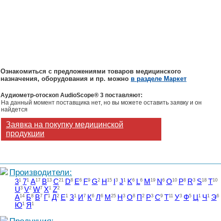
Ознакомиться с предложениями товаров медицинского
назначения, оборудования и пр. можно
в разделе Маркет
Аудиометр-отоскоп AudioScope® 3 поставляют:
На данный момент поставщика нет, но вы можете оставить заявку и он
найдется
Заявка на покупку медицинской
продукции
Производители:
3
1
7
1
A
17
B
13
C
21
D
8
E
6
F
9
G
2
H
15
I
3
J
1
K
6
L
6
M
19
N
6
O
10
P
8
R
3
S
18
T
10
U
3
V
2
W
7
X
1
Z
2
А
14
Б
8
В
7
Г
1
Д
2
Е
1
З
1
И
7
К
6
Л
6
М
25
Н
3
О
8
П
2
Р
3
С
9
Т
11
У
3
Ф
5
Ц
1
Ч
1
Э
6
Ю
1
Я
1
Продукция: