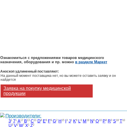
Ознакомиться с предложениями товаров медицинского
назначения, оборудования и пр. можно
в разделе Маркет
Аноскоп удлиненный поставляют:
На данный момент поставщика нет, но вы можете оставить заявку и он
найдется
Заявка на покупку медицинской
продукции
Производители:
3
1
7
1
A
17
B
13
C
21
D
8
E
6
F
9
G
2
H
15
I
3
J
1
K
6
L
6
M
19
N
6
O
10
P
8
R
3
S
18
T
10
U
3
V
2
W
7
X
1
Z
2